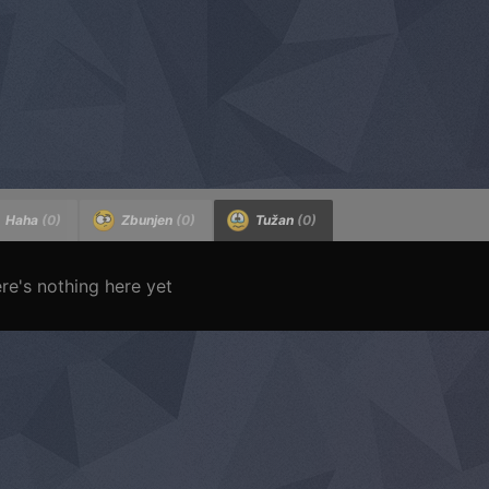
Haha
(0)
Zbunjen
(0)
Tužan
(0)
re's nothing here yet