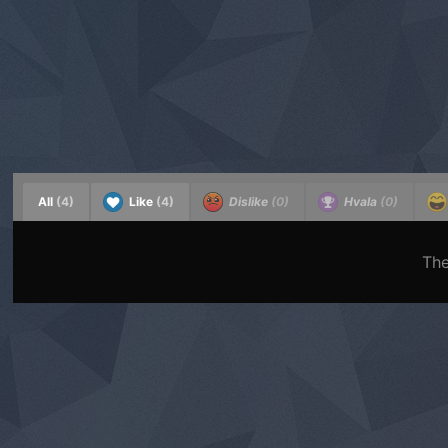
All
(4)
Like
(4)
Dislike
(0)
Hvala
(0)
The