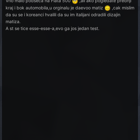
Vrlo malo podseca na Fiata 500
,ali ako pogledate prednji
kraj i bok automobila,u orginalu je daevoo matiz
,cak mislim
da su se i koreanci hvalili da su im italijani odradili dizajin
matiza.
A st se tice esse-esse-a,evo ga jos jedan test.