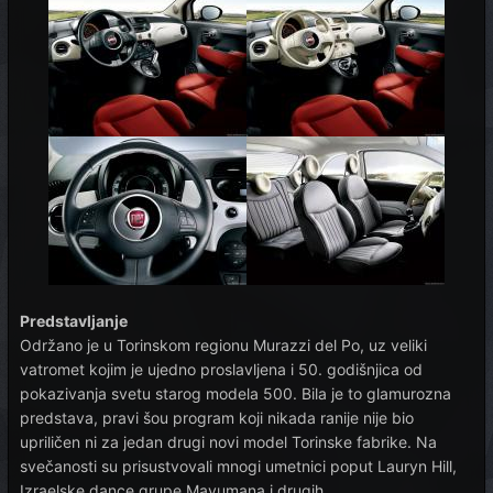
Predstavljanje
Održano je u Torinskom regionu Murazzi del Po, uz veliki
vatromet kojim je ujedno proslavljena i 50. godišnjica od
pokazivanja svetu starog modela 500. Bila je to glamurozna
predstava, pravi šou program koji nikada ranije nije bio
upriličen ni za jedan drugi novi model Torinske fabrike. Na
svečanosti su prisustvovali mnogi umetnici poput Lauryn Hill,
Izraelske dance grupe Mayumana i drugih.