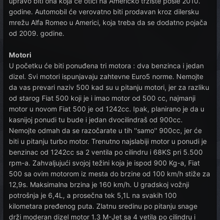
upravo biti ona koja će otići na Američko tržište posle 2010.
godine. Automobil će verovatno biti prodavan kroz dilersku
mrežu Alfa Romeo u Americi, koja treba da se dodatno pojača
od 2009. godine.
Motori
U početku će biti ponuđena tri motora : dva benzinca i jedan
dizel. Svi motori ispunjavaju zahtevne Euro5 norme. Nemojte
da vas prevari naziv 500 kad su u pitanju motori, jer za razliku
od starog Fiat 500 koji je i imao motor od 500 cc, najmanji
motor u novom Fiat 500 je od 1242cc. Ipak, planirano je da u
kasnijoj ponudi tu bude i jedan dvocilindraš od 900cc.
Nemojte odmah da se razočarate u tih ''samo'' 900cc, jer će
biti u pitanju turbo motor. Trenutno najslabiji motor u ponudi je
benzinac od 1242cc sa 2 ventila po cilindru i 68KS pri 5.500
rpm-a. Zahvaljujući svojoj težini koja je ispod 900 Kg-a, Fiat
500 sa ovim motorom iz mesta do brzine od 100 km/h stiže za
12,9s. Maksimalna brzina je 160 km/h. U gradskoj vožnji
potrošnja je 6,4L, a prosečna tek 5,1L na svakih 100
kilometara pređenog puta. Zlatnu sredinu po pitanju snage
drži moderan dizel motor 1.3 M-Jet sa 4 vetila po cilindru i