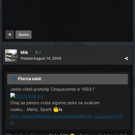
Quote
Mik
3
Posted
August 14, 2009
Florca said:
Jeste videli prototip Cinquecenta iz 1993.?
Onaj sa petoro vrata sigurno jeste na svakom
cosku....Matiz, Spark
http://www.italdesign.it/dinamic/gallery/g...ta_a_brand=Fi
at