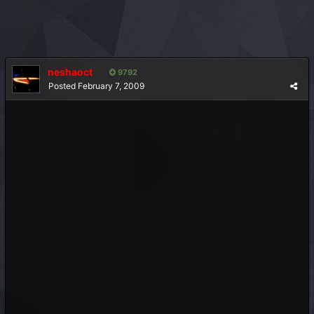
neshaoct
9792
Posted
February 7, 2009