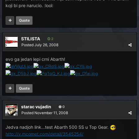
koji bi pre narucio. :lool:
Quote
STILISTA
2
Posted
July 26, 2008
evo ga jedan lepi crni Abarth!
Quote
starac vujadin
0
Posted
November 11, 2008
Jedva nadjoh link...test Abarth 500 SS u Top Gear.
http://v.mcomet.com/detail/3545254/