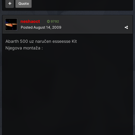
Quote
neshaoct
9792
Posted
August 14, 2009
Abarth 500 uz naručen esseesse Kit
Njegova montaža :