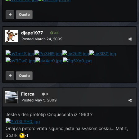
Quote
djape1977
32
Posted
March 24, 2009
Quote
Florca
0
Posted
May 5, 2009
Jeste videli prototip Cinquecenta iz 1993.?
Onaj sa petoro vrata sigurno jeste na svakom cosku....Matiz,
Spark