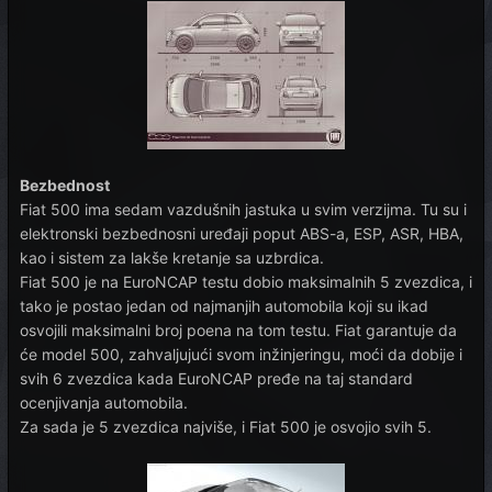
Bezbednost
Fiat 500 ima sedam vazdušnih jastuka u svim verzijma. Tu su i
elektronski bezbednosni uređaji poput ABS-a, ESP, ASR, HBA,
kao i sistem za lakše kretanje sa uzbrdica.
Fiat 500 je na EuroNCAP testu dobio maksimalnih 5 zvezdica, i
tako je postao jedan od najmanjih automobila koji su ikad
osvojili maksimalni broj poena na tom testu. Fiat garantuje da
će model 500, zahvaljujući svom inžinjeringu, moći da dobije i
svih 6 zvezdica kada EuroNCAP pređe na taj standard
ocenjivanja automobila.
Za sada je 5 zvezdica najviše, i Fiat 500 je osvojio svih 5.