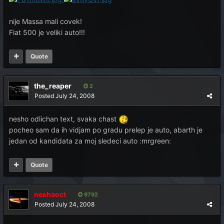
nije Massa mali covek!
Fiat 500 je veliki auto!!!
Quote
the_reaper
2
Posted
July 24, 2008
nesho odlichan text, svaka chast
pocheo sam da ih vidjam po gradu prelep je auto, abarth je
jedan od kandidata za moj sledeci auto :mrgreen:
Quote
neshaoct
9792
Posted
July 24, 2008