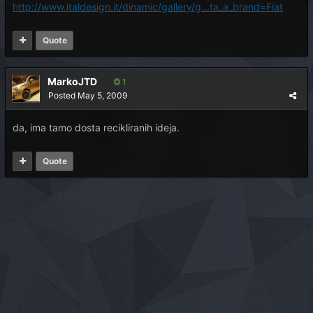
http://www.italdesign.it/dinamic/gallery/g...ta_a_brand=Fiat
Quote
MarkoJTD
1
Posted
May 5, 2009
da, ima tamo dosta recikliranih ideja.
Quote