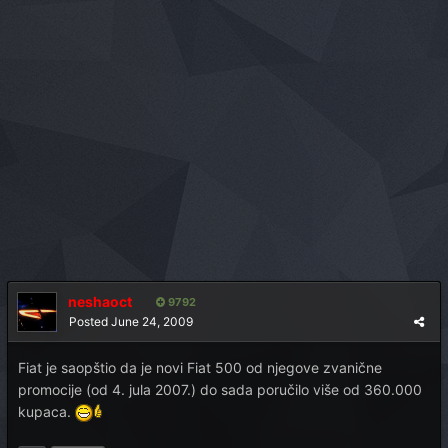
neshaoct
9792
Posted
June 24, 2009
Fiat je saopštio da je novi Fiat 500 od njegove zvanične
promocije (od 4. jula 2007.) do sada poručilo više od 360.000
kupaca.