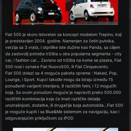
Fiat 500 je skoro istovetan sa koncept modelom Trepino, koji
je predstavljen 2004. godine. Namenjen za četiri putnika,
verzija sa 3 vrata, i otprilike iste dužine kao Panda, sa ciljem
da zadovolji potrebe tržišta u oba popularna segmenta - city
car, i fashion car... Zavisno od tržišta na kome se plasira, Fiat
500 nosi i oznake Fiat Nuovo500, ili Fiat Cinquecento.
Fiat 500 dolazi sa 4 moguća paketa opreme : Naked, Pop,
Lounge, i Sport. Kupci takođe mogu da biraju između 15
ponuđenih varijanti interijera, 9 različitih felni, i 12 mogućih
boja. Sa ovom ponudom moguće je napraviti preko 500.000
različitih kombinacija koje će imati različite detalje
unutrašnjosti, dodatke, ili drugačije boja automobila...Fiat 500
je moguće kupiti i sa Blue&Me sistemom za navigaciju, kao i
odgovarajućim priključkom za iPOD