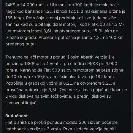
74KS pri 4.000 rpm-a. Ubrzanje do 100 km/h je malo bolje
nego kod benzinca 1.2L, i iznosi 12,5s, a maksimalna brzina je
165 km/h. Potrošnja je onaj podatak koji sve ljude najviše
zanima kad su u pitanju dizel motori, i kod Fiat-500 sa 1.3 M-
Jet motorom iznosi 3,6L na otvorenom putu, i 5,3L ako ne
izlazite iz grada. Prosečna potrošnja je samo 4,2L na 100 km
pređenog puta.
Trenutno najjači motor u ponudi [ osim Abarth verzija ] je
benzinac 1368cc sa 4 ventila po cilindru i 99KS pri 6.000
rpm-a. Naravno da Fiat 500 sa ovim motorom najbrže stigne
do 100 km/h za 10,5s, a maksimalna brzina je 182 km/h.
Potrošnja u gradskoj vožnji je 8,2L, na otvorenom 5,2L, a
prosečna potrošnja je 6,3L. Ova verzija ima i pojačane kočnice
u vidu diskova na svim točkovima, a prednji diskovi su
samoventilirajući.
Budućnost
Fiat planira da proširi ponudu modela 500 i izvan početne
hatchback verzije sa 3 vrata. Prva sledeća verzija će biti