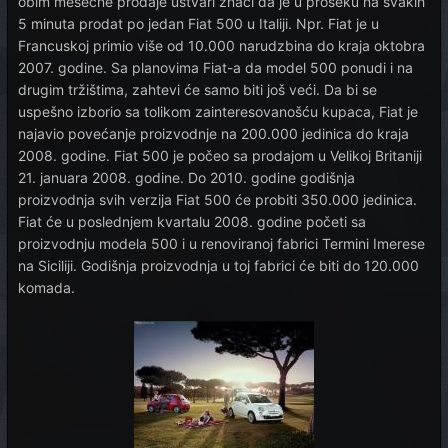
obim mesečne prodaje ustvari znači da je u proseku na svakih
5 minuta prodat po jedan Fiat 500 u Italiji. Npr. Fiat je u
Francuskoj primio više od 10.000 narudzbina do kraja oktobra
2007. godine. Sa planovima Fiat-a da model 500 ponudi i na
drugim tržištima, zahtevi će samo biti još veći. Da bi se
uspešno izborio sa tolikom zainteresovanošću kupaca, Fiat je
najavio povećanje proizvodnje na 200.000 jedinica do kraja
2008. godine. Fiat 500 je počeo sa prodajom u Velikoj Britaniji
21. januara 2008. godine. Do 2010. godine godišnja
proizvodnja svih verzija Fiat 500 će probiti 350.000 jedinica.
Fiat će u poslednjem kvartalu 2008. godine početi sa
proizvodnju modela 500 i u renoviranoj fabrici Termini Imerese
na Siciliji. Godišnja proizvodnja u toj fabrici će biti do 120.000
komada.