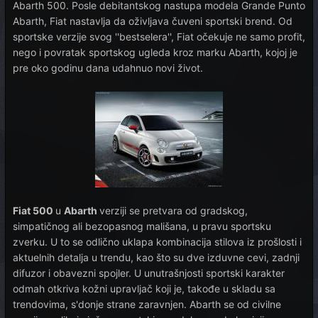
Abarth 500. Posle debitantskog nastupa modela Grande Punto
Abarth, Fiat nastavlja da oživljava čuveni sportski brend. Od
sportske verzije svog ''bestselera'', Fiat očekuje ne samo profit,
nego i povratak sportskog ugleda kroz marku Abarth, kojoj je
pre oko godinu dana udahnuo novi život.
Fiat 500
u
Abarth
verziji se pretvara od gradskog,
simpatičnog ali bezopasnog mališana, u pravu sportsku
zverku. U to se odlično uklapa kombinacija stilova iz prošlosti i
aktuelnih detalja u trendu, kao što su dve izduvne cevi, zadnji
difuzor i obavezni spojler. U unutrašnjosti sportski karakter
odmah otkriva kožni upravljač koji je, takođe u skladu sa
trendovima, s'donje strane zaravnjen. Abarth se od civilne