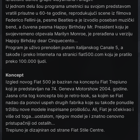
U jednom delu šou programa umetnici su svojom predstavom
vratili prisutne u 60-te godine, reprodukujući scene iz filmova
Federico Fellini-ja, pesme Beatles-a je izvodio poseban muzički
bend, a čuvena pesma Happy Birthday Mr. President koju je
svojevremeno otpevala Marilyn Monroe, je prerađena u verziju
Happy Birhday dear Cinquecento...
Program je uživo prenošen putem italijanskog Canale 5, a
takođe i preko Interneta na stranici fiat500.com koju je pratilo
preko 100.000 ljudi.
Koncept
Izgled novog Fiat 500 je baziran na konceptu Fiat Trepiuno
koji je predstavljan na 74. Geneva Motorshow 2004. godine.
Jasna crta tog koncepta bio je retro-look, sa kojim se Fiat
nadao da ponovi uspeh drugih fabrika koje su takođe ponudile
tržištu nove modele inspirisane prošlošću. Ali, Fiat je očekivao i
više od toga...uostalom, njegov model je i znatno cenovno
pristupačniji od ostalih...
Trepiuno je dizajniran od strane Fiat Stile Centre.