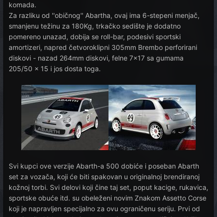
komada.
Za razliku od ''običnog'' Abartha, ovaj ima 6-stepeni menjač,
smanjenu težinu za 180Kg, trkačko sedište je dodatno
pomereno unazad, dobija se roll-bar, podesivi sportski
amortizeri, napred četvoroklipni 305mm Brembo perforirani
diskovi - nazad 264mm diskovi, felne 7x17 sa gumama
205/50 x 15 i jos dosta toga.
Svi kupci ove verzije Abarth-a 500 dobiće i poseban Abarth
set za vozača, koji će biti spakovan u originalnoj brendiranoj
kožnoj torbi. Svi delovi koji čine taj set, poput kacige, rukavica,
sportske obuće itd. su obeleženi novim Znakom Assetto Corse
koji je napravljen specijalno za ovu ograničenu seriju. Prvi od