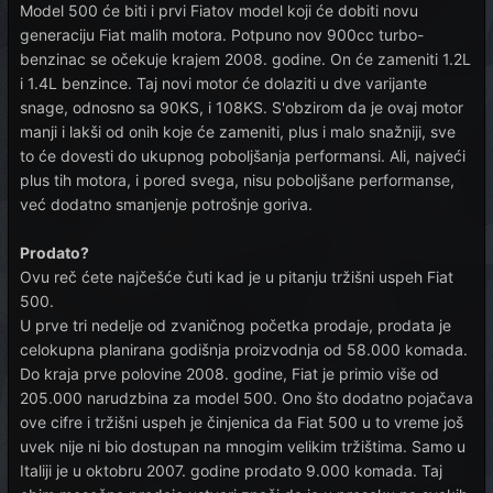
Model 500 će biti i prvi Fiatov model koji će dobiti novu
generaciju Fiat malih motora. Potpuno nov 900cc turbo-
benzinac se očekuje krajem 2008. godine. On će zameniti 1.2L
i 1.4L benzince. Taj novi motor će dolaziti u dve varijante
snage, odnosno sa 90KS, i 108KS. S'obzirom da je ovaj motor
manji i lakši od onih koje će zameniti, plus i malo snažniji, sve
to će dovesti do ukupnog poboljšanja performansi. Ali, najveći
plus tih motora, i pored svega, nisu poboljšane performanse,
već dodatno smanjenje potrošnje goriva.
Prodato?
Ovu reč ćete najčešće čuti kad je u pitanju tržišni uspeh Fiat
500.
U prve tri nedelje od zvaničnog početka prodaje, prodata je
celokupna planirana godišnja proizvodnja od 58.000 komada.
Do kraja prve polovine 2008. godine, Fiat je primio više od
205.000 narudzbina za model 500. Ono što dodatno pojačava
ove cifre i tržišni uspeh je činjenica da Fiat 500 u to vreme još
uvek nije ni bio dostupan na mnogim velikim tržištima. Samo u
Italiji je u oktobru 2007. godine prodato 9.000 komada. Taj