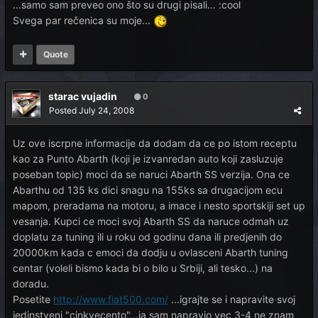
...samo sam preveo ono što su drugi pisali... :cool
Svega par rečenica su moje...
Quote
starac vujadin
0
Posted
July 24, 2008
Uz ove iscrpne informacije da dodam da ce po istom receptu
kao za Punto Abarth (koji je izvanredan auto koji zasluzuje
poseban topic) moci da se naruci Abarth SS verzija. Ona ce
Abarthu od 135 ks dici snagu na 155ks sa drugacijom ecu
mapom, preradama na motoru, a imace i nesto sportskiji set up
vesanja. Kupci ce moci svoj Abarth SS da naruce odmah uz
doplatu za tuning ili u roku od godinu dana ili predjenih do
20000km kada c emoci da dodju u ovlasceni Abarth tuning
centar (voleli bismo kada bi o bilo u Srbiji, ali tesko...) na
doradu.
Posetite
http://www.fiat500.com/
...igrajte se i napravite svoj
jedinstveni "cinkvecento"...ja sam napravio vec 3-4 ne znam