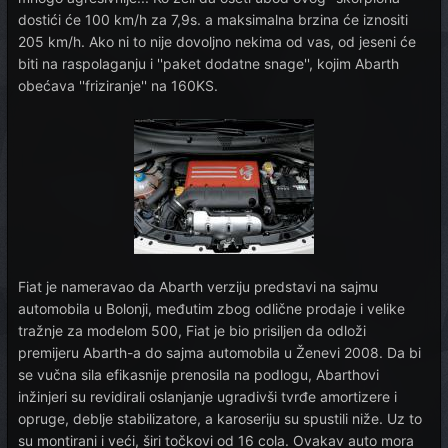
dostići će 100 km/h za 7,9s. a maksimalna brzina će iznositi
205 km/h. Ako ni to nije dovoljno nekima od vas, od jeseni će
biti na raspolaganju i ''paket dodatne snage'', kojim Abarth
obećava ''friziranje'' na 160KS.
Fiat je nameravao da Abarth verziju predstavi na sajmu
automobila u Bolonji, međutim zbog odlične prodaje i velike
tražnje za modelom 500, Fiat je bio prisiljen da odloži
premijeru Abarth-a do sajma automobila u Ženevi 2008. Da bi
se vučna sila efikasnije prenosila na podlogu, Abarthovi
inžinjeri su revidirali oslanjanje ugradivši tvrđe amortizere i
opruge, deblje stabilizatore, a karoseriju su spustili niže. Uz to
su montirani i veći, širi točkovi od 16 cola. Ovakav auto mora