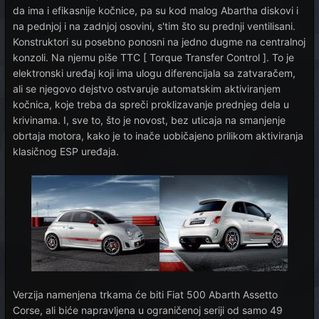
da ima i efikasnije kočnice, pa su kod malog Abartha diskovi i
na pednjoj i na zadnjoj osovini, s'tim što su prednji ventilisani.
Konstruktori su posebno ponosni na jedno dugme na centralnoj
konzoli. Na njemu piše TTC [ Torque Transfer Control ]. To je
elektronski uređaj koji ima ulogu diferencijala sa zatvaračem,
ali se njegovo dejstvo ostvaruje automatskim aktiviranjem
kočnica, koje treba da spreči proklizavanje prednjeg dela u
krivinama. I, sve to, što je novost, bez uticaja na smanjenje
obrtaja motora, kako je to inače uobičajeno prilikom aktiviranja
klasičnog ESP uređaja.
Verzija namenjena trkama će biti Fiat 500 Abarth Assetto
Corse, ali biće napravljena u ograničenoj seriji od samo 49