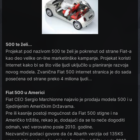
500 te želi...
Projekat pod nazivom 500 te želi je pokrenut od strane Fiat-a
kao deo velike on-line marketinške kampanje. Projekat koristi
Internet kako bi se što više ljudi uključilo u planiranje razvoja
novog modela. Zvanična Fiat 500 internet stranica je do sada
posećena od strane preko 4 miliona ljudi...
Fiat 500 u Americi
Fiat CEO Sergio Marchionne najavio je prodaju modela 500 i u
Sjedinjenim Američkim Državama.
Pre ili kasnije postoji mogućnost da Fiat 500 stigne i na
Američko tržište, rekao je, dodajući da se to neće dogoditi
odmah, već verovatno posle 2010. godine.
Nezvanični podaci govore da će Abarth verzija od 135KS