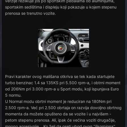
verzije rezlikuje još po sportskim pedalama od aluminijuma,
sportskim sedištima i displeju koji pokazuje u kojem stepenu
prenosa se trenutno vozite.
Pravi karakter ovog mališana otkriva se tek kada startujete
turbo benzinac 1.4 sa 135KS pri 5.500 rpm-a, i obtrni moment
od 206Nm pri 3.000 rpm-a u Sport modu, koji ispunjava Euro
5 normu.
U Normal modu obrtni moment je reduciran na 180Nm pri
2.500 rpm-a. Već pri 2.500 obrtaja on razvija dovoljno obrtnog
momenta da možete opušteno da se vozite i u najvišem -
petom stepenu prenosa. Ali, ipak će većina voziti drugačije,
mnogo agresivnije... Ko želi da oseti ubod ovog ''škorpiona''