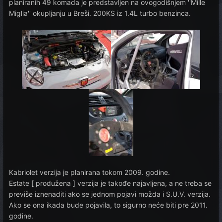
planiranih 49 komada je predstavljen na ovogodišnjem ''Mille
Miglia'' okupljanju u Breši. 200KS iz 1.4L turbo benzinca.
Kabriolet verzija je planirana tokom 2009. godine.
Estate [ produžena ] verzija je takođe najavljena, a ne treba se
previše iznenaditi ako se jednom pojavi možda i S.U.V. verzija.
Ako se ona ikada bude pojavila, to sigurno neće biti pre 2011.
godine.