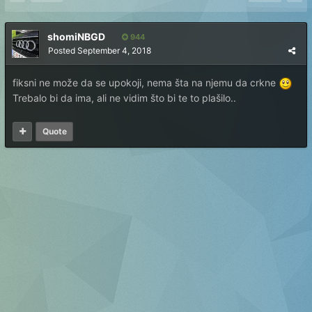
shomiNBGD
944
Posted
September 4, 2018
fiksni ne može da se upokoji, nema šta na njemu da crkne
Trebalo bi da ima, ali ne vidim što bi te to plašilo..
Quote