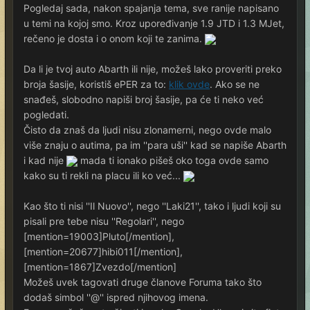
Pogledaj sada, nakon spajanja tema, sve ranije napisano
u temi na kojoj smo. Kroz upoređivanje 1.9 JTD i 1.3 MJet,
rečeno je dosta i o onom koji te zanima.
Da li je tvoj auto Abarth ili nije, možeš lako proveriti preko
broja šasije, koristiš ePER za to:
klik ovde
. Ako se ne
snađeš, slobodno napiši broj šasije, pa će ti neko već
pogledati.
Čisto da znaš da ljudi nisu zlonamerni, nego ovde malo
više znaju o autima, pa im ''para uši'' kad se napiše Abarth
i kad nije
mada ti ionako pišeš oko toga ovde samo
kako su ti rekli na placu ili ko već...
Kao što ti nisi ''Il Nuovo'', nego ''Laki21'', tako i ljudi koji su
pisali pre tebe nisu ''Regolari'', nego
[mention=19003]Pluto[/mention],
[mention=20677]hibi011[/mention],
[mention=1867]Zvezdo[/mention]
Možeš uvek tagovati druge članove Foruma tako što
dodaš simbol ''@'' ispred njihovog imena.