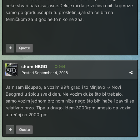
neke stvari baš nisu jasne.Deluje mi da je većina onih koji voze
samo po gradu,iščupla tu prokletinju,ali šta će biti na
tehničkom za 3 godine,to niko ne zna.
Quote
shomiNBGD
944
Posted
September 4, 2018
Ja nisam iščupao, a vozim 99% grad i to Mirijevo -> Novi
Beograd u špicu svaki dan. Ne vozim duže što bi trebalo,
samo vozim jednom brzinom niže nego što bih inače i završi se
relativno brzo. Tipa u drugoj idem 3000rpm umesto da vozim
u trećoj na 2000rpm
Quote