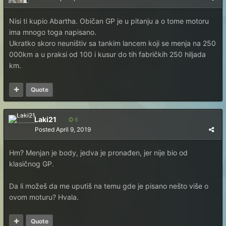
Nisi ti kupio Abartha. Običan GP je u pitanju a o tome motoru
ima mnogo toga napisano.
Ukratko skoro neuništiv sa tankim lancem koji se menja na 250
000km a u praksi od 100 i kusur do tih fabričkih 250 hiljada
km.
Quote
Laki21
6
Posted
April 9, 2019
Hm? Menjan je body, jedva je pronađen, jer nije bio od
klasičnog GP.
Da li možeš da me uputiš na temu gde je pisano nešto više o
ovom moturu? Hvala.
Quote