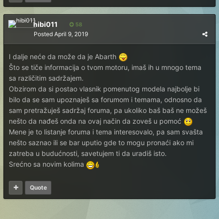
hibi011
58
Posted
April 9, 2019
I dalje neće da može da je Abarth
Što se tiče informacija o tvom motoru, imaš ih u mnogo tema
sa različitim sadržajem.
Obzirom da si postao vlasnik pomenutog modela najbolje bi
bilo da se sam upoznaješ sa forumom i temama, odnosno da
sam pretražuješ sadržaj foruma, pa ukoliko baš baš ne možeš
nešto da nađeš onda na ovaj način da zoveš u pomoć
Mene je to listanje foruma i tema interesovalo, pa sam svašta
nešto saznao ili se bar uputio gde to mogu pronaći ako mi
zatreba u budućnosti, savetujem ti da uradiš isto.
Srećno sa novim kolima
Quote