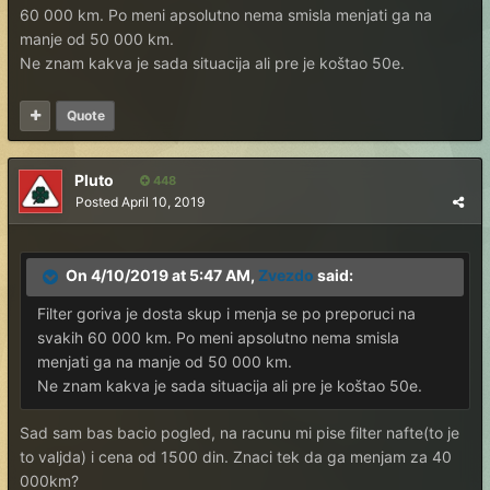
60 000 km. Po meni apsolutno nema smisla menjati ga na
manje od 50 000 km.
Ne znam kakva je sada situacija ali pre je koštao 50e.
Quote
Pluto
448
Posted
April 10, 2019
On 4/10/2019 at 5:47 AM,
Zvezdo
said:
Filter goriva je dosta skup i menja se po preporuci na
svakih 60 000 km. Po meni apsolutno nema smisla
menjati ga na manje od 50 000 km.
Ne znam kakva je sada situacija ali pre je koštao 50e.
Sad sam bas bacio pogled, na racunu mi pise filter nafte(to je
to valjda) i cena od 1500 din. Znaci tek da ga menjam za 40
000km?