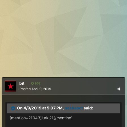
bit
962
Posted
April 9, 2019
On 4/9/2019 at 5:07 PM,
neshaoct
said:
[mention=21043]Laki21[/mention]