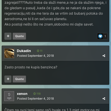
zagrejati????Auto treba da služi mene,a ne ja da služim njega, i
da gledam u pasulj ,kada će i gde,da se nakani da pokrene
regeneraciju,niti da me tera da se vrtim od bubanj potoka do
aerodroma,ne bi li on sačuvao planetu.
Ako postoji nešto što ne znam,slobodno mi dajte savet.
Quote
1
Dukadin
11
Posted
September 4, 2018
Zasto prosto ne kupis benzinca?
Quote
xenon
118
Posted
September 4, 2018
Čitam na ovoj temi samo reči hvale za 1.3 mjet motor,pa mi