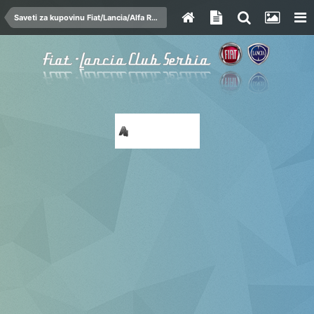
Saveti za kupovinu Fiat/Lancia/Alfa Romeo automobila