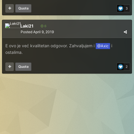
Quote
3
Laki21
6
Posted
April 9, 2019
E ovo je već kvalitetan odgovor. Zahvaljujem i
i
@Axic
ostalima.
Quote
2