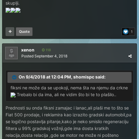
skuplji.
Quote
1
xenon
118
Posted
September 4, 2018
On 9/4/2018 at 12:04 PM, shomispc said:
fiksni ne može da se upokoji, nema šta na njemu da crkne
Trebalo bi da ima, ali ne vidim što bi te to plašilo..
Prednosti su onda fiksni zamajac i lanac,ali plaši me to što se
Fiat 500 prodaje, i reklamira kao izrazito gradski automobil,pa
se logično postavlja pitanje,kako je neko smislio regeneraciju
filtera u 99% gradskoj vožnji,gde ima dosta kratkih
relacija,dosta relacija ,gde se motor ne može ni pošteno