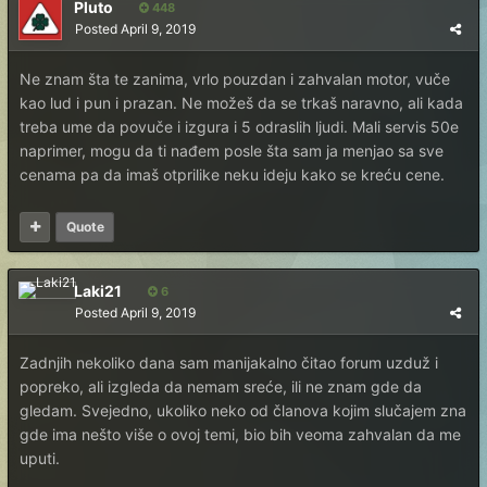
Pluto
448
Posted
April 9, 2019
Ne znam šta te zanima, vrlo pouzdan i zahvalan motor, vuče
kao lud i pun i prazan. Ne možeš da se trkaš naravno, ali kada
treba ume da povuče i izgura i 5 odraslih ljudi. Mali servis 50e
naprimer, mogu da ti nađem posle šta sam ja menjao sa sve
cenama pa da imaš otprilike neku ideju kako se kreću cene.
Quote
Laki21
6
Posted
April 9, 2019
Zadnjih nekoliko dana sam manijakalno čitao forum uzduž i
popreko, ali izgleda da nemam sreće, ili ne znam gde da
gledam. Svejedno, ukoliko neko od članova kojim slučajem zna
gde ima nešto više o ovoj temi, bio bih veoma zahvalan da me
uputi.