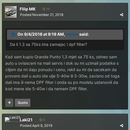
Filip MK
13
Posted
November 21, 2018
On 9/4/2018 at 9:19 AM,
xenon
said:
Da li 1.3 sa 75ks ima zamajac i dpf filter?
Kad sam kupio Grande Punto 1,3 mjet sa 75 ks, odneo sam
auto u ovlasceni na mali servis i dok su mi uzimali podatke s
ciljem da mi daju ponudu i cenu, rekli su mi da sacekam da
provere dali u auto ide ulje 5-40w ili 5-30w, zavisno od toga
dali ima ili nema DPF filter i onda su po modelu ustanovili da
kod mene ide 5-40w i da nemam DPF filter.
Quote
Laki21
6
Posted
April 9, 2019