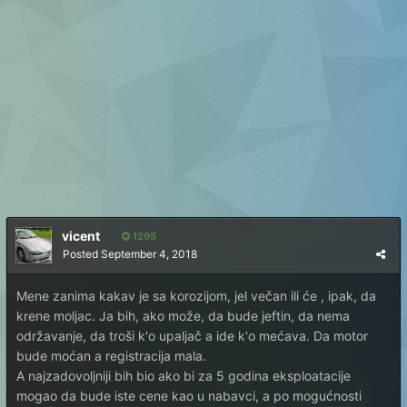
vicent
1295
Posted
September 4, 2018
Mene zanima kakav je sa korozijom, jel večan ili će , ipak, da
krene moljac. Ja bih, ako može, da bude jeftin, da nema
održavanje, da troši k'o upaljač a ide k'o mećava. Da motor
bude moćan a registracija mala.
A najzadovoljniji bih bio ako bi za 5 godina eksploatacije
mogao da bude iste cene kao u nabavci, a po mogućnosti