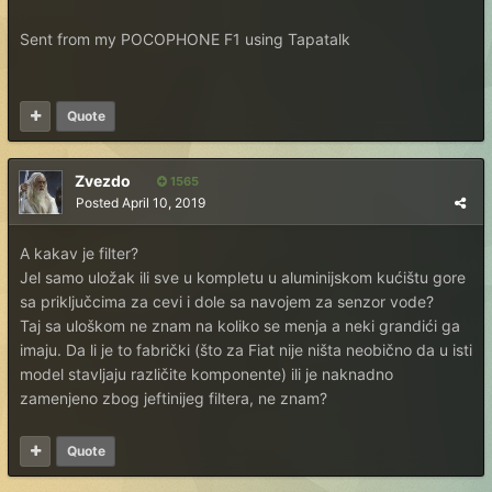
Sent from my POCOPHONE F1 using Tapatalk
Quote
Zvezdo
1565
Posted
April 10, 2019
A kakav je filter?
Jel samo uložak ili sve u kompletu u aluminijskom kućištu gore
sa priključcima za cevi i dole sa navojem za senzor vode?
Taj sa uloškom ne znam na koliko se menja a neki grandići ga
imaju. Da li je to fabrički (što za Fiat nije ništa neobično da u isti
model stavljaju različite komponente) ili je naknadno
zamenjeno zbog jeftinijeg filtera, ne znam?
Quote