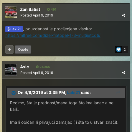
Zan Batist
491
Posted
April 9, 2019
, pouzdanost je procijenjena visoko:
@Laki21
https://mlfree.com/dizel-fiatopel-1-3-multijetcdti/
Quote
2
Axic
24065
Posted
April 9, 2019
On 4/9/2019 at 3:35 PM,
Laki21
said:
Recimo, šta je prednost/mana toga što ima lanac a ne
kaiš.
Ima li običan ili plivajući zamajac ( i šta to u stvari znači).