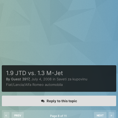
1.9 JTD vs. 1.3 M-Jet
By Guest 3917,
July 4, 2008
in
Saveti za kupovinu
Fiat/Lancia/Alfa Romeo automobila
Reply to this topic
PREV
NEXT
Page 8 of 11