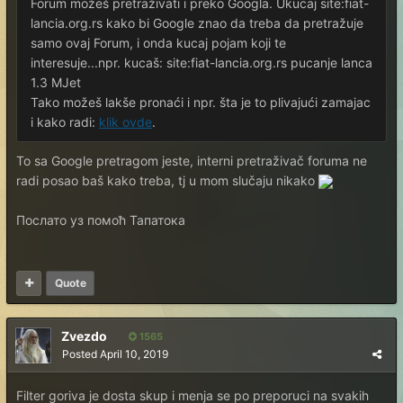
Forum možeš pretraživati i preko Googla. Ukucaj site:fiat-
lancia.org.rs kako bi Google znao da treba da pretražuje
samo ovaj Forum, i onda kucaj pojam koji te
interesuje...npr. kucaš: site:fiat-lancia.org.rs pucanje lanca
1.3 MJet
Tako možeš lakše pronaći i npr. šta je to plivajući zamajac
i kako radi:
klik ovde
.
To sa Google pretragom jeste, interni pretraživač foruma ne
radi posao baš kako treba, tj u mom slučaju nikako
Послато уз помоћ Тапатока
Quote
Zvezdo
1565
Posted
April 10, 2019
Filter goriva je dosta skup i menja se po preporuci na svakih