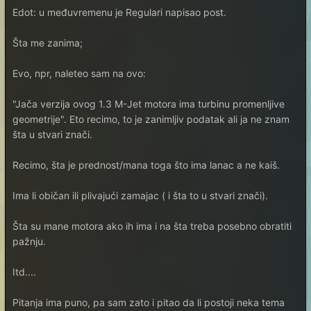
Edot: u međuvremenu je Regulari napisao post.
Šta me zanima;
Evo, npr, naleteo sam na ovo:
"Jača verzija ovog 1.3 M-Jet motora ima turbinu promenljive
geometrije". Eto recimo, to je zanimljiv podatak ali ja ne znam
šta u stvari znači.
Recimo, šta je prednost/mana toga što ima lanac a ne kaiš.
Ima li običan ili plivajući zamajac ( i šta to u stvari znači).
Šta su mane motora ako ih ima i na šta treba posebno obratiti
pažnju.
Itd....
Pitanja ima puno, pa sam zato i pitao da li postoji neka tema