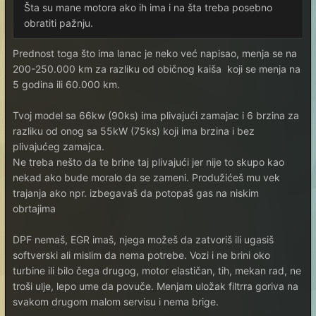
Šta su mane motora ako ih ima i na šta treba posebno
obratiti pažnju.
Prednost toga što ima lanac je neko već napisao, menja se na
200-250.000 km za razliku od običnog kaiša koji se menja na
5 godina ili 60.000 km.
Tvoj model sa 66kw (90ks) ima plivajući zamajac i 6 brzina za
razliku od onog sa 55kW (75ks) koji ima brzina i bez
plivajućeg zamajca.
Ne treba nešto da te brine taj plivajući jer nije to skupo kao
nekad ako bude moralo da se zameni. Produžićeš mu vek
trajanja ako npr. izbegavaš da potopaš gas na niskim
obrtajima
DPF nemaš, EGR imaš, njega možeš da zatvoriš ili ugasiš
softverski ali mislim da nema potrebe. Vozi i ne brini oko
turbine ili bilo čega drugog, motor elastičan, tih, mekan rad, ne
troši ulje, lepo ume da povuče. Menjam uložak filtrra goriva na
svakom drugom malom servisu i nema brige.