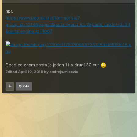
npr.
https://www.beo-car.rs/filter-goriva/?
group_id=1514&page=&parts_brand_id=2&parts_model_id=34
&parts_engine_id=1067
E sad ne znam zasto je jedan 11 a drugi 30 eur
Edited
April 10, 2019
by andreja.micovic
Quote