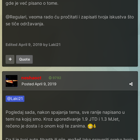
gde je već pisano o tome.
@Regulari, veoma rado ću pročitati i zapisati tvoja iskustva što
se tiče održavanja.
Edited
April 9, 2019
by Laki21
Quote
neshaoct
9792
Posted
April 9, 2019
@Laki21
Pogledaj sada, nakon spajanja tema, sve ranije napisano u
temi na kojoj smo. Kroz upoređivanje 1.9 JTD i 1.3 MJet,
rečeno je dosta i o onom koji te zanima.
Da li je tvoj auto Abarth ili nije, možeš lako proveriti preko broja