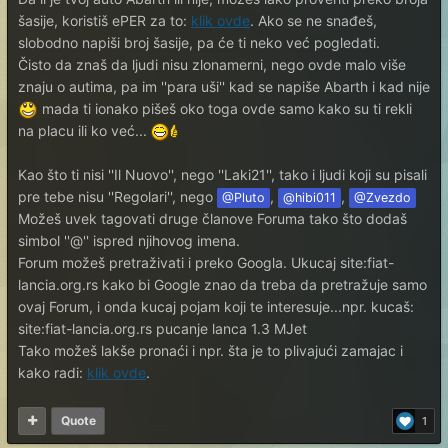
šasije, koristiš ePER za to:
klik ovde
. Ako se ne snađeš,
slobodno napiši broj šasije, pa će ti neko već pogledati.
Čisto da znaš da ljudi nisu zlonamerni, nego ovde malo više
znaju o autima, pa im ''para uši'' kad se napiše Abarth i kad nije
mada ti ionako pišeš oko toga ovde samo kako su ti rekli
na placu ili ko već...
Kao što ti nisi ''Il Nuovo'', nego ''Laki21'', tako i ljudi koji su pisali
pre tebe nisu ''Regolari'', nego
,
,
@Pluto
@hibi011
@Zvezdo
Možeš uvek tagovati druge članove Foruma tako što dodaš
simbol ''@'' ispred njihovog imena.
Forum možeš pretraživati i preko Googla. Ukucaj site:fiat-
lancia.org.rs kako bi Google znao da treba da pretražuje samo
ovaj Forum, i onda kucaj pojam koji te interesuje...npr. kucaš:
site:fiat-lancia.org.rs pucanje lanca 1.3 MJet
Tako možeš lakše pronaći i npr. šta je to plivajući zamajac i
kako radi:
klik ovde
.
Quote
1