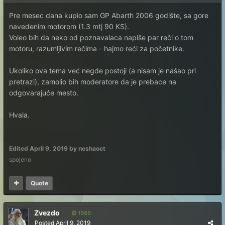
Pre mesec dana kupio sam GP Abarth 2006 godište, sa gore
navedenim motorom (1.3 mtj 90 KS).
Voleo bih da neko od poznavalaca napiše par reči o tom
motoru, razumljivim rečima - hajmo reći za početnike.
Ukoliko ova tema već negde postoji (a nisam je našao pri
pretrazi), zamolio bih moderatore da je prebace na
odgovarajuće mesto.
Hvala.
Edited
April 9, 2019
by neshaoct
spojeno
Quote
Zvezdo
1565
Posted
April 9, 2019