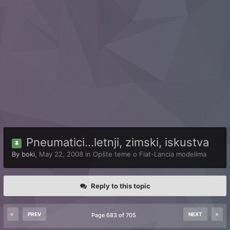
Pneumatici...letnji, zimski, iskustva
By
boki
,
May 22, 2008
in
Opšte teme o Fiat-Lancia modelima
Reply to this topic
PREV
NEXT
Page 683 of 705