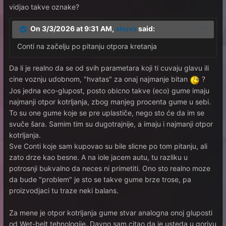
vidjao takve oznake?
On 3/3/2026 at 9:31 AM,
shuxx
said:
Conti na začelju po pitanju otpora kretanja
Da li je realno da se od svih parametara koji ti cuvaju glavu ili
cine voznju udobnom, "hvatas" za onaj najmanje bitan
?
Jos jedna eco-glupost, posto obicno takve (eco) gume imaju
najmanji otpor kotrljanja, zbog manjeg procenta gume u sebi.
To su one gume koje se pre uplastiče, nego sto će da im se
svuče šara. Samim tim su dugotrajnije, a imaju i najmanji otpor
kotrljanja.
Sve Conti koje sam kupovao su bile slicne po tom pitanju, ali
zato drze kao besne. A na iole jacem autu, tu razliku u
potrosnji bukvalno da neces ni primetiti. Ono sto realno moze
da bude "problem" je sto se takve gume brze trose, pa
proizvodjaci tu traze neki balans.
Za mene je otpor kotrljanja gume stvar analogna onoj gluposti
od Wet-belt tehnologije. Davno sam citao da je usteda u gorivu