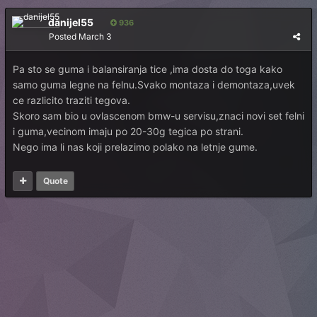
danijel55
936
Posted
March 3
Pa sto se guma i balansiranja tice ,ima dosta do toga kako
samo guma legne na felnu.Svako montaza i demontaza,uvek
ce razlicito traziti tegova.
Skoro sam bio u ovlascenom bmw-u servisu,znaci novi set felni
i guma,vecinom imaju po 20-30g tegica po strani.
Nego ima li nas koji prelazimo polako na letnje gume.
Quote