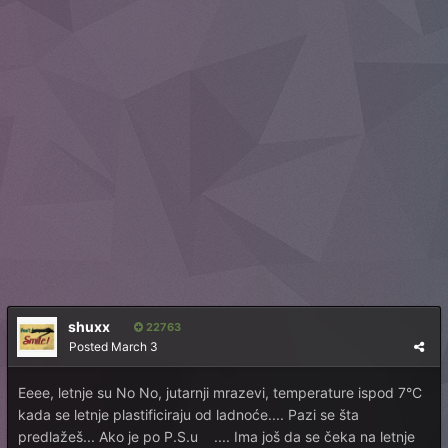
shuxx
22763
Posted
March 3
Eeee, letnje su No No, jutarnji mrazevi, temperature ispod 7°C
kada se letnje plastificiraju od ladnoće.... Pazi se šta
predlažeš... Ako je po P.S.u .... Ima još da se čeka na letnje