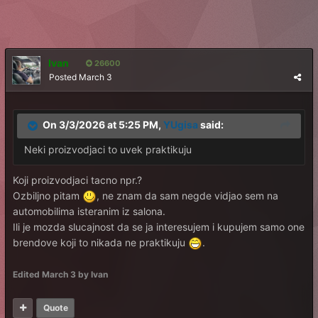
Ivan
26600
Posted
March 3
On 3/3/2026 at 5:25 PM,
YUgisa
said:
Neki proizvodjaci to uvek praktikuju
Koji proizvodjaci tacno npr.?
Ozbiljno pitam
, ne znam da sam negde vidjao sem na
automobilima isteranim iz salona.
Ili je mozda slucajnost da se ja interesujem i kupujem samo one
brendove koji to nikada ne praktikuju
.
Edited
March 3
by Ivan
Quote