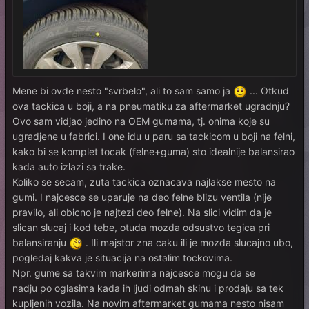
Mene bi ovde nesto "svrbelo", ali to sam samo ja
...
Otkud
ova tackica u boji, a na pneumatiku za aftermarket ugradnju?
Ovo sam vidjao jedino na OEM gumama, tj. onima koje su
ugradjene u fabrici. I one idu u paru sa tackicom u boji na felni,
kako bi se komplet tocak (felne+guma) sto idealnije balansirao
kada auto izlazi sa trake.
Koliko se secam, zuta tackica oznacava najlakse mesto na
gumi. I najcesce se uparuje na deo felne blizu ventila (nije
pravilo, ali obicno je najtezi deo felne). Na slici vidim da je
slican slucaj i kod tebe, otuda mozda odsustvo tegica pri
balansiranju
. Ili majstor zna caku ili je mozda slucajno ubo,
pogledaj kakva je situacija na ostalim tockovima.
Npr. gume sa takvim markerima najcesce mogu da se
nadju po oglasima kada ih ljudi odmah skinu i prodaju sa tek
kupljenih vozila. Na novim aftermarket gumama nesto nisam