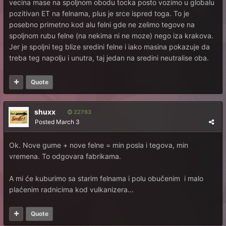
vecina mase na spoljnom obodu tocka posto vozimo u globalu
pozitivan ET na felnama, plus je srce ispred toga. To je
posebno primetno kod alu felni gde ne zelimo tegove na
spoljnom rubu felne (na nekima ni ne moze) nego iza krakova.
Jer je spoljni teg blize sredini felne i iako masina pokazuje da
treba teg napolju i unutra, taj jedan na sredini neutralise oba.
Quote
shuxx
22763
Posted
March 3
Ok. Nove gume + nove felne = min posla i tegova, min
vremena. To odgovara fabrikama.
A mi će kuburimo sa starim felnama i polu obučenim i malo
plaćenim radnicima kod vulkanizera...
Quote