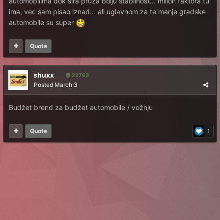
automobilima dok sira pruza bolju stabilnost... milion faktora tu
ima, vec sam pisao iznad... ali uglavnom za te manje gradske
automobile su super
Quote
shuxx
22763
Posted
March 3
Budžet brend za budžet automobile / vožnju
Quote
1