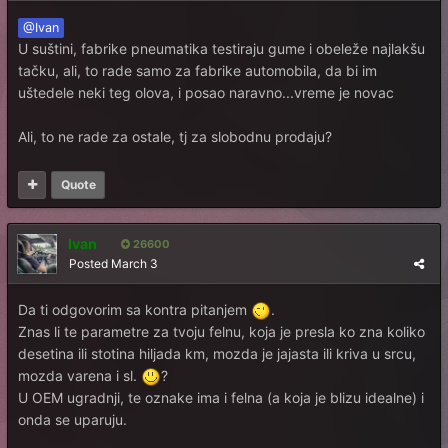
@Ivan
U suštini, fabrike pneumatika testiraju gume i obeleže najlakšu
tačku, ali, to rade samo za fabrike automobila, da bi im
uštedele neki teg olova, i posao naravno...vreme je novac
Ali, to ne rade za ostale, tj za slobodnu prodaju?
Quote
Ivan
26600
Posted
March 3
Da ti odgovorim sa kontra pitanjem
.
Znas li te parametre za tvoju felnu, koja je presla ko zna koliko
desetina ili stotina hiljada km, mozda je jajasta ili kriva u srcu,
mozda varena i sl.
?
U OEM ugradnji, te oznake ima i felna (a koja je blizu idealne) i
onda se uparuju.