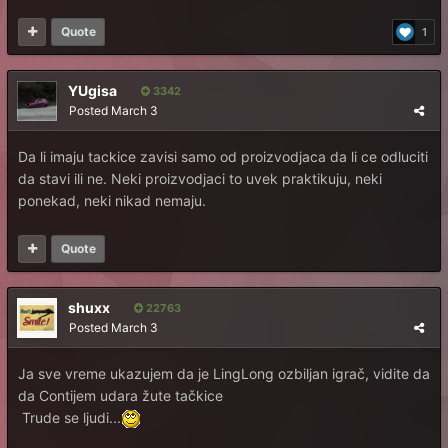
Quote
1
YUgisa
3342
Posted
March 3
Da li imaju tackice zavisi samo od proizvodjaca da li ce odluciti
da stavi ili ne. Neki proizvodjaci to uvek praktikuju, neki
ponekad, neki nikad nemaju.
Quote
shuxx
22763
Posted
March 3
Ja sve vreme ukazujem da je LingLong ozbiljan igrač, vidite da
da Contijem udara žute tačkice
Trude se ljudi...