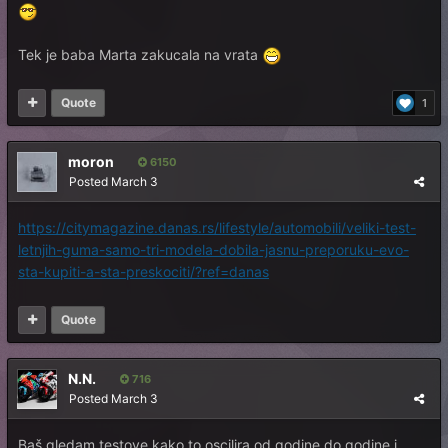
Tek je baba Marta zakucala na vrata
Quote
1
moron
6150
Posted
March 3
https://citymagazine.danas.rs/lifestyle/automobili/veliki-test-
letnjih-guma-samo-tri-modela-dobila-jasnu-preporuku-evo-
sta-kupiti-a-sta-preskociti/?ref=danas
Quote
N.N.
716
Posted
March 3
Baš gledam testove kako to oscilira od godine do godine i