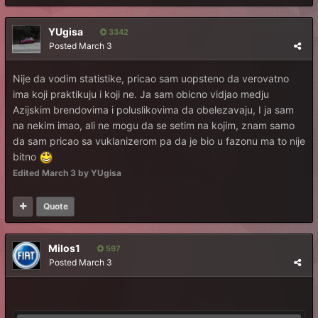
YUgisa
3342
Posted
March 3
Nije da vodim statistike, pricao sam uopsteno da verovatno
ima koji praktikuju i koji ne. Ja sam obicno vidjao medju
Azijskim brendovima i poluslikovima da obelezavaju, I ja sam
na nekim imao, ali ne mogu da se setim na kojim, znam samo
da sam pricao sa vuklanizerom pa da je bio u fazonu ma to nije
bitno
Edited
March 3
by YUgisa
Quote
Milos1
597
Posted
March 3