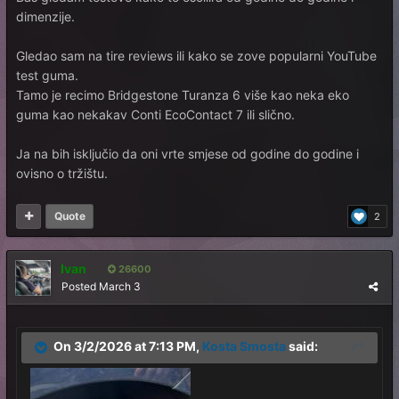
dimenzije.
Gledao sam na tire reviews ili kako se zove popularni YouTube
test guma.
Tamo je recimo Bridgestone Turanza 6 više kao neka eko
guma kao nekakav Conti EcoContact 7 ili slično.
Ja na bih isključio da oni vrte smjese od godine do godine i
ovisno o tržištu.
Quote
2
Ivan
26600
Posted
March 3
On 3/2/2026 at 7:13 PM,
Kosta Smosta
said: