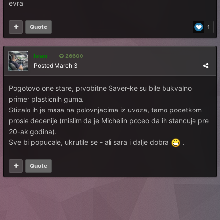
evra
Quote
1
Ivan
26600
Posted
March 3
Pogotovo one stare, prvobitne Saver-ke su bile bukvalno
primer plasticnih guma.
Stizalo ih je masa na polovnjacima iz uvoza, tamo pocetkom
prosle decenije (mislim da je Michelin poceo da ih stancuje pre
20-ak godina).
Sve bi popucale, ukrutile se - ali sara i dalje dobra
.
Quote