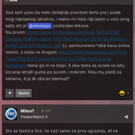
Sad sam uzeo da malo detaljnije procitam temu pre i posle
mog napisanog iskustva, i realno mi nista nije jasno u vezi ovog
sajta sto je
postavljao linkove.
@shomispc
Na prvom
https://www.tyrereviews.com/Tyre-Tests/2026-
Summer-Braking-Super-Tyre-Test-How-do-52-Tyres-Perform-
in-Wet-and-Dry-Braking.htm
LL samouvereno *ebe kevu svima
redom, a onda na drugom
https://www.tyrereviews.com/Tyre-
Tests/The-BEST-Summer-Tyres-for-2026-Tested-and-
Rated.htm
nema ga ni na mapi. A oba testa se svode na isto,
kocenje letnjih guma po suvom i mokrom. Nisu mu platili za
reklamu, ili je lik obican lelemud?
Quote
1
Milos1
597
Posted
March 3
Sto se tackica tice, ne vazi samo za prvu ugradnju, ali ne