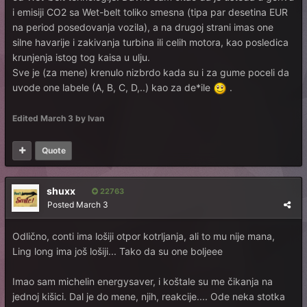
i emisiji CO2 sa Wet-belt toliko smesna (tipa par desetina EUR
na period posedovanja vozila), a na drugoj strani imas one
silne havarije i zakivanja turbina ili celih motora, kao posledica
krunjenja istog tog kaisa u ulju.
Sve je (za mene) krenulo nizbrdo kada su i za gume poceli da
uvode one labele (A, B, C, D,..) kao za de*ile
.
Edited
March 3
by Ivan
Quote
shuxx
22763
Posted
March 3
Odlično, conti ima lošiji otpor kotrljanja, ali to mu nije mana,
Ling long ima još lošiji... Tako da su one boljeee
Imao sam michelin energysaver, i koštale su me čikanja na
jednoj kišici. Dal je do mene, njih, reakcije.... Ode neka stotka