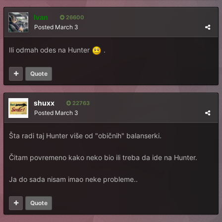
Ivan
26600
Posted
March 3
Ili odmah odes na Hunter
.
Quote
shuxx
22763
Posted
March 3
Šta radi taj Hunter više od "običnih" balanserki.
Čitam povremeno kako neko bio ili treba da ide na Hunter.
Ja do sada nisam imao neke probleme..
Quote