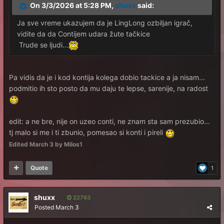
On 3/3/2026 at 5:28 PM,
shuxx
said:
Ja sve vreme ukazujem da je LingLong ozbiljan igrač,
vidite da da Contijem udara žute tačkice
Trude se ljudi...
Pa vidis da je i kod kontija kolega dobio tackice a ja nisam...
podmitio ih sto posto da mu daju te lepse, sarenije, na radost
edit: a ne bre, nije on uzeo conti, ne znam sta sam prezubio...
tj malo si me i ti zbunio, pomesao si konti i pireli
Edited
March 3
by Milos1
Quote
1
shuxx
22763
Posted
March 3