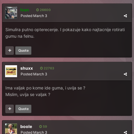
Ivan
26600
Posted
March 3
Simulira putno opterecenje. I pokazuje kako najtacnije rotirati
gumu na felnu.
Quote
shuxx
22763
Posted
March 3
Ima valjak po kome ide guma, i uvija se ?
Mislim, uvija se valjak ?
Quote
boole
59
Posted
March 3