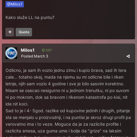
@Milos1
Kako služe LL na puntu?
Quote
Milos1
597
Posted
March 3
Odlicno, ja sam ih vozio jednu zimu i kupio brava, sad ih tera
cale... totalno okej, mada na njemu su mi odlicne bile i riken
letnje, njih sam vozio 4 godine i sve je bilo sasvim korektno.
Nisam se osecao nesigurno ni u jednom trenutku, ni po suvom
ni po mokrom, dok sa bravom i rikenom katastrofa po kisi, nit
ide nit koci.
Sad to je i 4- 5god. razlike od kupovine jednih i drugih, pitanje
sta se menjalo u proizvodnji, i na puntisi je skroz drugi profil pa
verovatno ima i to veze. Moguce da je za razlicite profile i
razlicita smesa, uza guma ume i bolje da "grize" na laksim