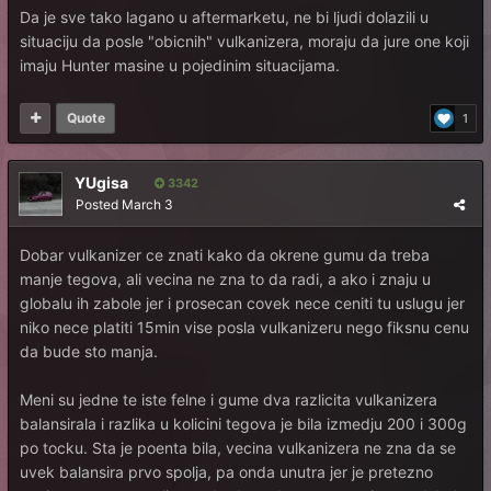
Da je sve tako lagano u aftermarketu, ne bi ljudi dolazili u
situaciju da posle "obicnih" vulkanizera, moraju da jure one koji
imaju Hunter masine u pojedinim situacijama.
Quote
1
YUgisa
3342
Posted
March 3
Dobar vulkanizer ce znati kako da okrene gumu da treba
manje tegova, ali vecina ne zna to da radi, a ako i znaju u
globalu ih zabole jer i prosecan covek nece ceniti tu uslugu jer
niko nece platiti 15min vise posla vulkanizeru nego fiksnu cenu
da bude sto manja.
Meni su jedne te iste felne i gume dva razlicita vulkanizera
balansirala i razlika u kolicini tegova je bila izmedju 200 i 300g
po tocku. Sta je poenta bila, vecina vulkanizera ne zna da se
uvek balansira prvo spolja, pa onda unutra jer je pretezno