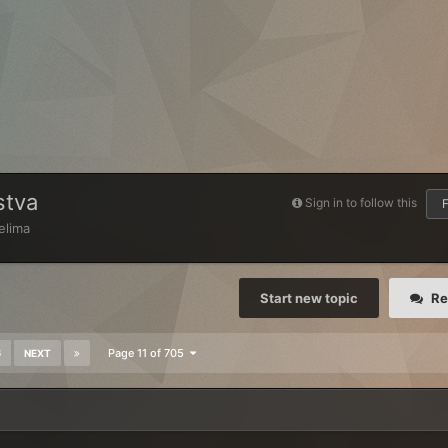
stva
Sign in to follow this
F
elima
Start new topic
Re
6
Page 11 of 705
NEXT