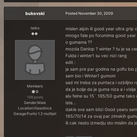
bukovski
Posted
November 30, 2009
tatko
mislen alpin ili good year ultra grip
mnogo fale po forumima good year c
o gumama ??
mozda Danlop ? winter ? tu je sa c
Fulda i winter1 su vec nizi rang
edit :
ja sam pre par godina na golfu bio
sam bio i Winter1 gumom
sad mi treba za puntaca i ozbiljno
Members
da je bolje da je guma niza a i vislja
0
alu felne su 15` 195/50 gume tako 
199 posts
iste...
Gender:
Male
Location:
Vlasotince
dakle sve sam blizi Good yearu samo
Garage:
Punto 1.3 multijet
165/70/14 za ovaj par zimskih gum
ili cak nesto izmedju sto mislim da 