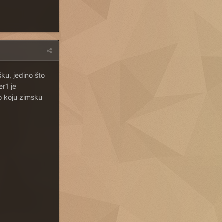
šku, jedino što
er1 je
lo koju zimsku