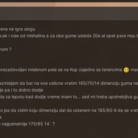
 cena ne igra ulogu
ak i vise od mishelina a za obe gume usteda 20e al opet pare nisu b
enom ?
 prezadovoljan mislenom pela se na Kop zajedno sa terencima
mad
 razmisljam da bar na ove celicne vratim 165/70/14 dimenziju guma n
 je pa i to dobro dodje
da za lepotu kad dodje vreme imam to... sad mi treba upotrebljiva g
 jos da vidim koju dimenziju dal da ostanem na 185/60 ili da se vra
a
je najpametnije 175/65 14` ?