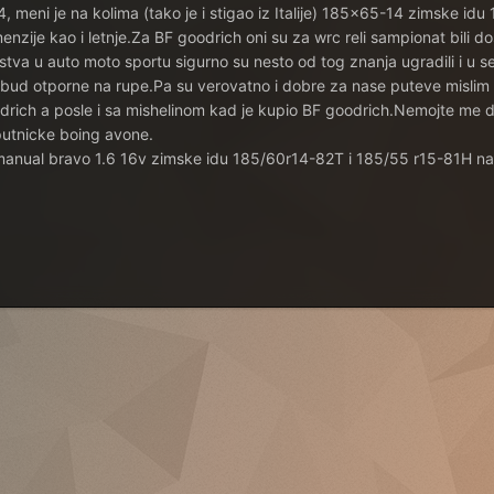
eni je na kolima (tako je i stigao iz Italije) 185x65-14 zimske idu 1
enzije kao i letnje.Za BF goodrich oni su za wrc reli sampionat bili do
tva u auto moto sportu sigurno su nesto od tog znanja ugradili i u se
bud otporne na rupe.Pa su verovatno i dobre za nase puteve mislim d
rich a posle i sa mishelinom kad je kupio BF goodrich.Nemojte me drz
 putnicke boing avone.
manual bravo 1.6 16v zimske idu 185/60r14-82T i 185/55 r15-81H na b