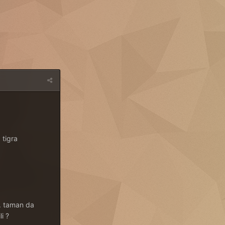
 tigra
.. taman da
i ?