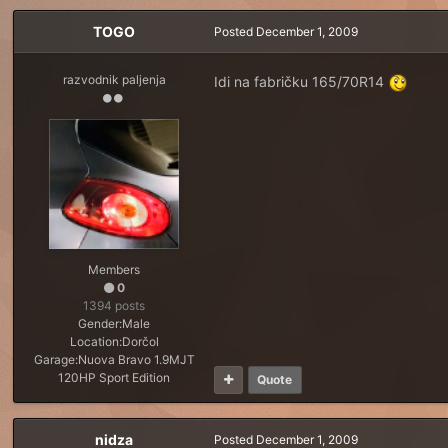
TOGO
Posted
December 1, 2009
razvodnik paljenja
Idi na fabričku 165/70R14
Members
0
1394 posts
Gender:
Male
Location:
Dorčol
Garage:
Nuova Bravo 1.9MJT
120HP Sport Edition
Quote
nidza
Posted
December 1, 2009