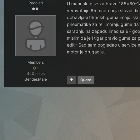
Regolari
U manualu pise za bravu 185x60-14, m
verovatnije 65 mada bi ja stavio dim
dobavljaci trkackih guma,imaju iskus
pneumatike za reli moraju gume da 
saradnju na zapadu imao sa BF good
mislim da je i tigar pravio gume za
edit : Sad sam pogledao u service 
motor je drugacije.
Members
1
440 posts
Gender:
Male
Quote