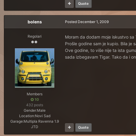
Quote
bolens
Posted
December 1, 2009
Regolari
Moram da dodam moje iskustvo sa
Prošle godine sam je kupio. Bila je 
Ove godine, to više nije ta ista gum
sada izbegavam Tigar. Tako da i o
Members
10
432 posts
Gender:
Male
Location:
Novi Sad
Garage:
Multipla Ravenna 1.9
JTD
Quote