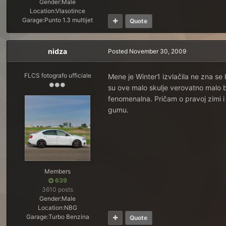
Gender:
Male
Location:
Vlasotince
Garage:
Punto 1.3 multijet
Quote
nidza
Posted
November 30, 2009
FLCS fotografo ufficiale
Mene je Winter1 izvlačila ne zna se 
su ove malo skulje verovatno malo b
fenomenalna. Pričam o pravoj zimi i
gumu.
Members
639
3610 posts
Gender:
Male
Location:
NBG
Garage:
Turbo Benzina
Quote