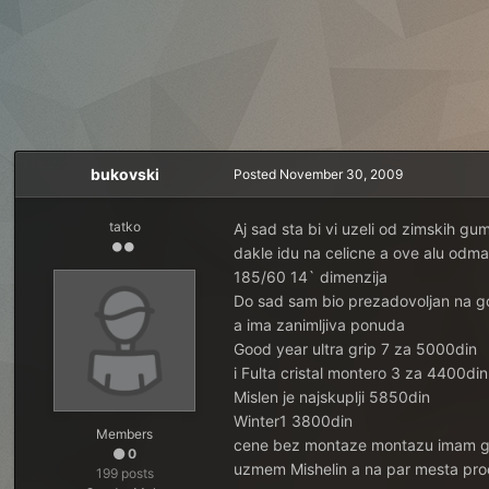
bukovski
Posted
November 30, 2009
tatko
Aj sad sta bi vi uzeli od zimskih g
dakle idu na celicne a ove alu odma
185/60 14` dimenzija
Do sad sam bio prezadovoljan na gol
a ima zanimljiva ponuda
Good year ultra grip 7 za 5000din
i Fulta cristal montero 3 za 4400din
Mislen je najskuplji 5850din
Winter1 3800din
Members
cene bez montaze montazu imam grat
0
uzmem Mishelin a na par mesta procita
199 posts