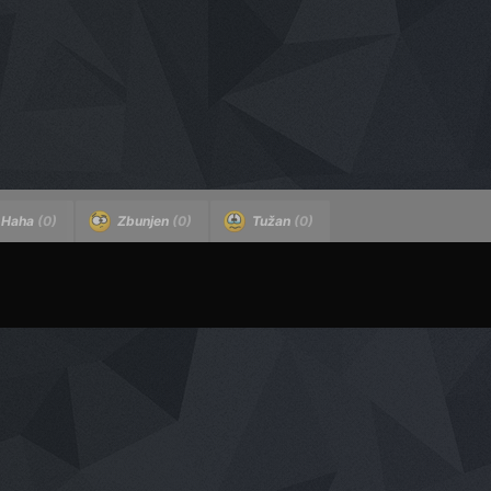
Haha
(0)
Zbunjen
(0)
Tužan
(0)