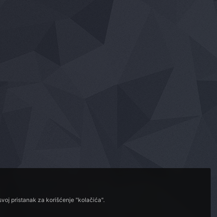
voj pristanak za korišćenje "kolačića".