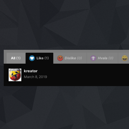
All
(1)
Like
(1)
Dislike
(0)
Hvala
(0)
kreator
March 8, 2019