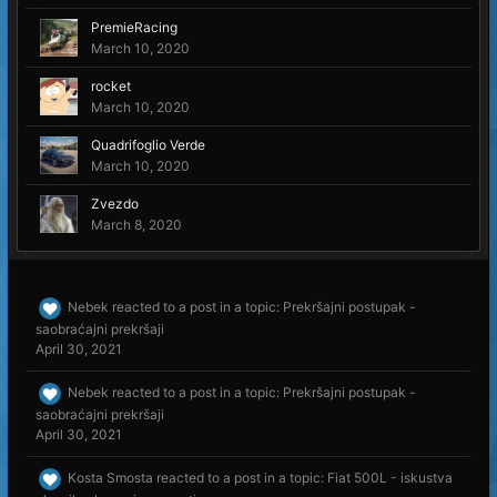
PremieRacing
March 10, 2020
rocket
March 10, 2020
Quadrifoglio Verde
March 10, 2020
Zvezdo
March 8, 2020
Nebek
reacted to a post in a topic:
Prekršajni postupak -
saobraćajni prekršaji
April 30, 2021
Nebek
reacted to a post in a topic:
Prekršajni postupak -
saobraćajni prekršaji
April 30, 2021
Kosta Smosta
reacted to a post in a topic:
Fiat 500L - iskustva