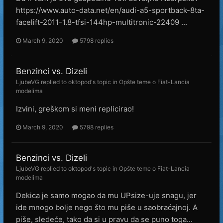
https://www.auto-data.net/en/audi-a5-sportback-8ta-
facelift-2011-1.8-tfsi-144hp-multitronic-22409 ...
March 9, 2020
5798 replies
Benzinci vs. Dizeli
LjubeVG
replied to
oktopod
's topic in
Opšte teme o Fiat-Lancia
modelima
Izvini, greškom si meni replicirao!
March 9, 2020
5798 replies
Benzinci vs. Dizeli
LjubeVG
replied to
oktopod
's topic in
Opšte teme o Fiat-Lancia
modelima
Dekica je samo mogao da mu UPsize-uje snagu, jer
ide mnogo bolje nego što mu piše u saobraćajnoj. A
piše, sledeće, tako da si u pravu da se puno toga...