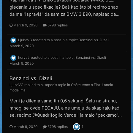
gledanja u specifikacije? Baš kao što bi recimo znao
da me "ispraviš" da sam za BMW 3 E90, napisao da...
March 9, 2020
5798 replies
LjubeVG
reacted to a post in a topic:
Benzinci vs. Dizeli
March 9, 2020
horvat
reacted to a post in a topic:
Benzinci vs. Dizeli
March 9, 2020
Benzinci vs. Dizeli
LjubeVG
replied to
oktopod
's topic in
Opšte teme o Fiat-Lancia
modelima
Meni je dilema samo tih 0,6 sekundi Šalu na stranu,
mnogi se ovde PECAJU, a ne umeju da skapiraju kad
se, recimo @Quadrifoglio Verde i ja malo "peckamo"...
March 9, 2020
5798 replies
1