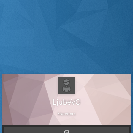
LjubeVG
Members