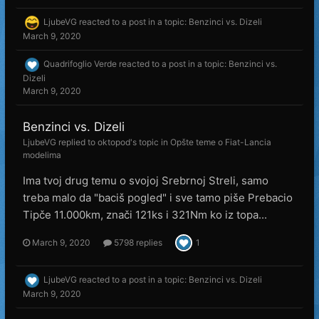
LjubeVG
reacted to a post in a topic:
Benzinci vs. Dizeli
March 9, 2020
Quadrifoglio Verde
reacted to a post in a topic:
Benzinci vs.
Dizeli
March 9, 2020
Benzinci vs. Dizeli
LjubeVG
replied to
oktopod
's topic in
Opšte teme o Fiat-Lancia
modelima
Ima tvoj drug temu o svojoj Srebrnoj Streli, samo
treba malo da "baciš pogled" i sve tamo piše Prebacio
Tipče 11.000km, znači 121ks i 321Nm ko iz topa...
March 9, 2020
5798 replies
1
LjubeVG
reacted to a post in a topic:
Benzinci vs. Dizeli
March 9, 2020