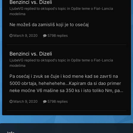
Benzinci vs. Dizeli
LjubeVG
replied to
oktopod
's topic in
Opšte teme o Fiat-Lancia
modelima
Ne možeš da zamisliš koji je to osećaj
March 9, 2020
5798 replies
Benzinci vs. Dizeli
LjubeVG
replied to
oktopod
's topic in
Opšte teme o Fiat-Lancia
modelima
Pa osećaj i zvuk se čuje i kod mene kad se zavrti na
5000 obrtaja, hehehehehe...Kapiram da si dao primer
neke moćne V6 mašine sa 350 ks i isto toliko Nm, pa...
March 9, 2020
5798 replies