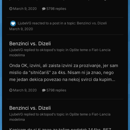
March 9, 2020
5798 replies
LjubeVG
reacted to a post in a topic:
Benzinci vs. Dizeli
March 9, 2020
Benzinci vs. Dizeli
LjubeVG
replied to
oktopod
's topic in
Opšte teme o Fiat-Lancia
modelima
Onda OK, izvini, ali zaista izvini za prozivanje, jer sam
mislio da "sitničariš" za 4ks. Nisam ni ja znao, nego
me jedan dekica povezao na nekoj svirci da kupim...
March 9, 2020
5798 replies
Benzinci vs. Dizeli
LjubeVG
replied to
oktopod
's topic in
Opšte teme o Fiat-Lancia
modelima
Kapiram da si ti znao za tačan podatak 144ks, BEZ