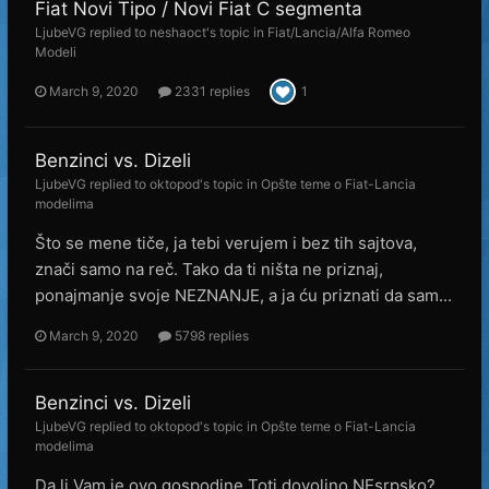
Fiat Novi Tipo / Novi Fiat C segmenta
LjubeVG
replied to
neshaoct
's topic in
Fiat/Lancia/Alfa Romeo
Modeli
March 9, 2020
2331 replies
1
Benzinci vs. Dizeli
LjubeVG
replied to
oktopod
's topic in
Opšte teme o Fiat-Lancia
modelima
Što se mene tiče, ja tebi verujem i bez tih sajtova,
znači samo na reč. Tako da ti ništa ne priznaj,
ponajmanje svoje NEZNANJE, a ja ću priznati da sam...
March 9, 2020
5798 replies
Benzinci vs. Dizeli
LjubeVG
replied to
oktopod
's topic in
Opšte teme o Fiat-Lancia
modelima
Da li Vam je ovo gospodine Toti dovoljno NEsrpsko?