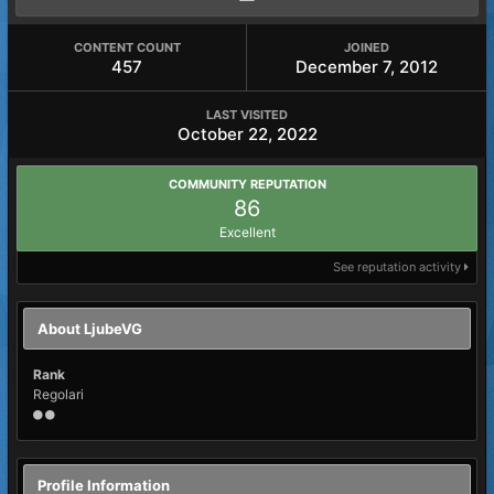
CONTENT COUNT
JOINED
457
December 7, 2012
LAST VISITED
October 22, 2022
COMMUNITY REPUTATION
86
Excellent
See reputation activity
About LjubeVG
Rank
Regolari
Profile Information