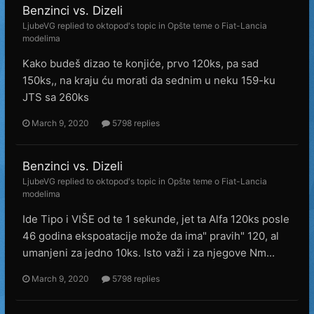
Benzinci vs. Dizeli
LjubeVG
replied to
oktopod
's topic in
Opšte teme o Fiat-Lancia
modelima
Kako budeš dizao te konjiće, prvo 120ks, pa sad
150ks,, na kraju ću morati da sednim u neku 159-ku
JTS sa 260ks
March 9, 2020
5798 replies
Benzinci vs. Dizeli
LjubeVG
replied to
oktopod
's topic in
Opšte teme o Fiat-Lancia
modelima
Ide Tipo i VIŠE od te 1 sekunde, jet ta Alfa 120ks posle
46 godina ekspoatacije može da ima" pravih" 120, al
umanjeni za jedno 10ks. Isto važi i za njegove Nm...
March 9, 2020
5798 replies