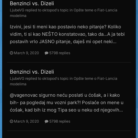
Benzinci vs. Dizeli
LjubeVG
replied to
oktopod
's topic in
Opšte teme o Fiat-Lancia
modelima
Izvini, jesi ti meni kao postavio neko pitanje? Koliko
vidim, ti si kao NEŠTO konstatovao, tako da...A ja tebi
postavih vrlo JASNO pitanje, daješ mi opet neki...
March 9, 2020
5798 replies
Benzinci vs. Dizeli
LjubeVG
replied to
oktopod
's topic in
Opšte teme o Fiat-Lancia
modelima
@vagenovac sigurno neću poslati u ćošak, a i kako
bih- pa pogledaj mu vozni park?! Poslaće on mene u
ćošak, kad bih iz mog Tipa seo u neku od njegovih...
March 9, 2020
5798 replies