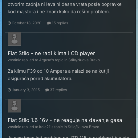
otvorim zadnja ni leva ni desna vrata posle popravke
kod majstora i ne znam kako da rešim problem.
October 18, 2020
15 replies
Fiat Stilo - ne radi klima i CD player
vostinic
replied to
Arguso
's topic in
Stilo/Nuova Bravo
Za klimu F39 od 10 Ampera a nalazi se na kutiji
osigurača pored akumulatora.
January 3, 2015
37 replies
Fiat Stilo 1.6 16v - ne reaguje na davanje gasa
vostinic
replied to
kole21
's topic in
Stilo/Nuova Bravo
Ja sam imao isti problem na JTD 115, a problem j bio sto