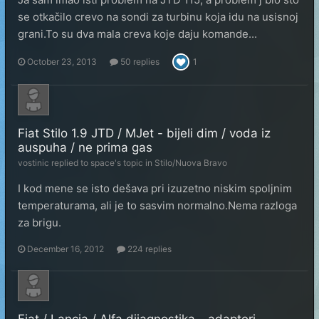
se otkačilo crevo na sondi za turbinu koja idu na usisnoj
grani.To su dva mala creva koje daju komande...
October 23, 2013
50 replies
1
Fiat Stilo 1.9 JTD / MJet - bijeli dim / voda iz
auspuha / ne prima gas
vostinic
replied to
space
's topic in
Stilo/Nuova Bravo
I kod mene se isto dešava pri izuzetno niskim spoljnim
temperaturama, ali je to sasvim normalno.Nema razloga
za brigu.
December 16, 2012
224 replies