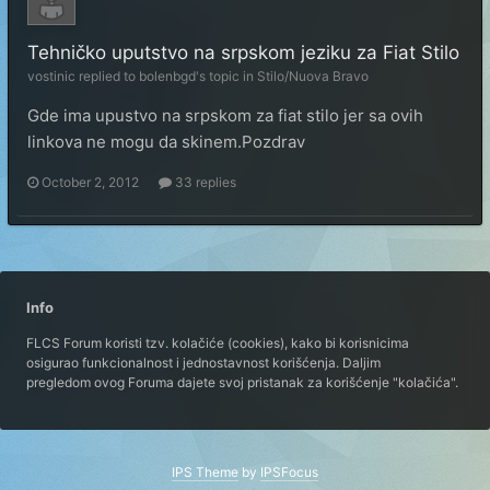
Tehničko uputstvo na srpskom jeziku za Fiat Stilo
vostinic
replied to
bolenbgd
's topic in
Stilo/Nuova Bravo
Gde ima upustvo na srpskom za fiat stilo jer sa ovih
linkova ne mogu da skinem.Pozdrav
October 2, 2012
33 replies
Info
FLCS Forum koristi tzv. kolačiće (cookies), kako bi korisnicima
osigurao funkcionalnost i jednostavnost korišćenja. Daljim
pregledom ovog Foruma dajete svoj pristanak za korišćenje "kolačića".
IPS Theme
by
IPSFocus