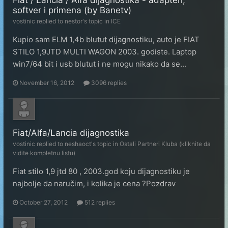
Fiat / Lancia / Alfa dijagnostika - adapteri,
softver i primena (by Banetv)
vostinic
replied to
nestor
's topic in
ICE
Kupio sam ELM 1,4b blutut dijagnostiku, auto je FIAT
STILO 1,9JTD MULTI WAGON 2003. godiste. Laptop
win7/64 bit i usb blutut i ne mogu nikako da se...
November 16, 2012
3096 replies
Fiat/Alfa/Lancia dijagnostika
vostinic
replied to
neshaoct
's topic in
Ostali Partneri Kluba (kliknite da
vidite kompletnu listu)
Fiat stilo 1,9 jtd 80 , 2003.god koju dijagnostiku je
najbolje da naručim, i kolika je cena ?Pozdrav
October 27, 2012
512 replies