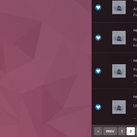
Al
Fi
n
Na
ko
n
Pr
m
...
n
U
...
1
2
PREV