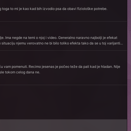
toga to mi je kao kad bih izvodio psa da obavi fiziološke potrebe.
lje. Ima negde na temi o njoj i video. Generalno naravno najbolji je efekat
uaciju njemu verovatno ne bi bilo toliko efekta tako da se u toj varijanti...
e ću vam pomenuti. Recimo jesenas je počeo teže da pali kad je hladan. Nije
osle tokom celog dana ne.