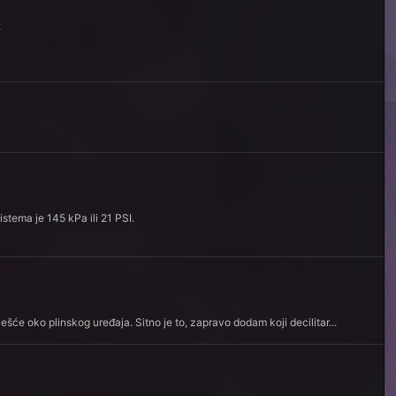
.
istema je 145 kPa ili 21 PSI.
šće oko plinskog uređaja. Sitno je to, zapravo dodam koji decilitar...
.