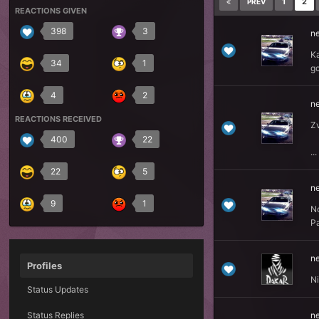
1
2
PREV
REACTIONS GIVEN
398
3
n
Ka
34
1
go
4
2
n
REACTIONS RECEIVED
Zv
400
22
...
22
5
n
9
1
N
Pa
n
Profiles
Ni
Status Updates
Status Replies
n