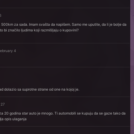
6
 500km za sada. Imam svašta da napišem. Samo me uputite, da li je bolje da
o bi značilo ljudima koji razmišljaju o kupovini?
ebruary 4
rad dolazio sa suprotne strane od one na kojoj je.
 27
a 20 godina star auto je mnogo. Ti automobili se kupuju da se gaze tako da
ja opis ulaganja