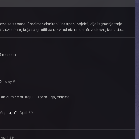
 se zabode. Predimenzionirani i natrpani objekti, cija izgradnja traje
zuzecima), koja sa gradilista razvlaci eksere, srafove, letve, komade...
 i 3 meseca
?
May 5
 da gumice pustaju.....Jbem li ga, enigma....
šnja ulja?
April 29
April 29