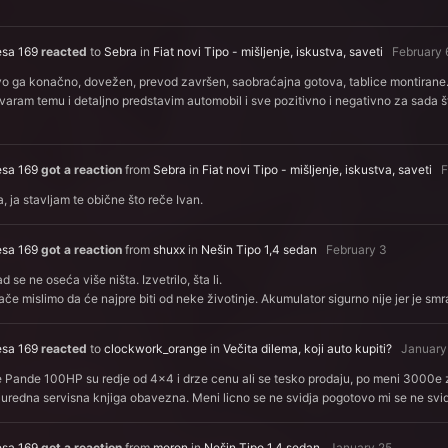
esa 169
reacted
to
Sebra
in
Fiat novi Tipo - mišljenje, iskustva, saveti
February 
o ga konačno, dovežen, prevod završen, saobraćajna gotova, tablice montirane.
varam temu i detaljno predstavim automobil i sve pozitivno i negativno za sada št
esa 169
got a reaction
from
Sebra
in
Fiat novi Tipo - mišljenje, iskustva, saveti
F
, ja stavljam te obične što reče Ivan.
esa 169
got a reaction
from
shuxx
in
Nešin Tipo 1,4 sedan
February 3
d se ne oseća više ništa. Izvetrilo, šta li.
ače mislimo da će najpre biti od neke životinje. Akumulator sigurno nije jer je sm
esa 169
reacted
to
clockwork_orange
in
Večita dilema, koji auto kupiti?
January
 Pande 100HP su redje od 4x4 i drze cenu ali se tesko prodaju, po meni 3000e z
 uredna servisna knjiga obavezna. Meni licno se ne svidja pogotovo mi se ne svid
esa 169
got a reaction
from
moron
in
Nešin Tipo 1,4 sedan
January 25