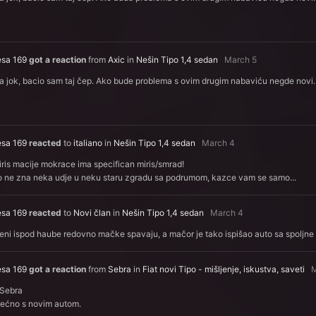
esa 169
got a reaction
from
Axic
in
Nešin Tipo 1,4 sedan
March 5
a jok, bacio sam taj čep. Ako bude problema s ovim drugim nabaviću negde novi
esa 169
reacted
to
italiano
in
Nešin Tipo 1,4 sedan
March 4
ris macije mokrace ima specifican miris/smrad!
o ne zna neka udje u neku staru zgradu sa podrumom, kazce vam se samo...
esa 169
reacted
to
Novi član
in
Nešin Tipo 1,4 sedan
March 4
ni ispod haube redovno mačke spavaju, a mačor je tako ispišao auto sa spoljne s
esa 169
got a reaction
from
Sebra
in
Fiat novi Tipo - mišljenje, iskustva, saveti
Sebra
rećno s novim autom.