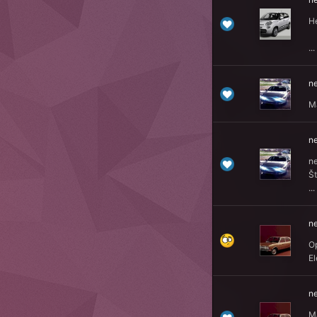
He
...
n
Ma
n
n
Št
...
n
Op
El
n
M