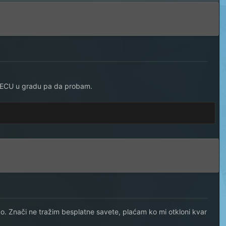
ni ECU u gradu pa da probam.
o. Znači ne tražim besplatne savete, plaćam ko mi otkloni kvar