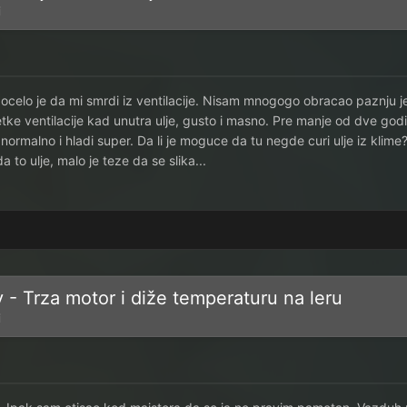
i
ocelo je da mi smrdi iz ventilacije. Nisam mnogogo obracao paznju j
ke ventilacije kad unutra ulje, gusto i masno. Pre manje od dve godi
 normalno i hladi super. Da li je moguce da tu negde curi ulje iz klim
a to ulje, malo je teze da se slika...
v - Trza motor i diže temperaturu na leru
i
1