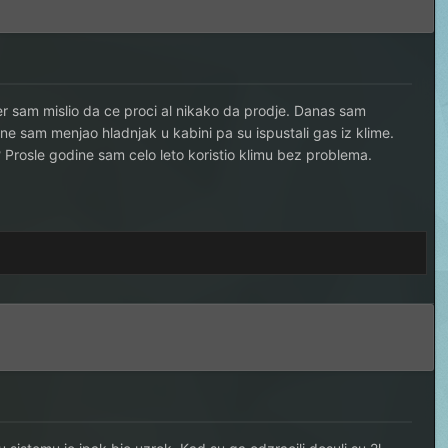
er sam mislio da ce proci al nikako da prodje. Danas sam
ne sam menjao hladnjak u kabini pa su ispustali gas iz klime.
e? Prosle godine sam celo leto koristio klimu bez problema.