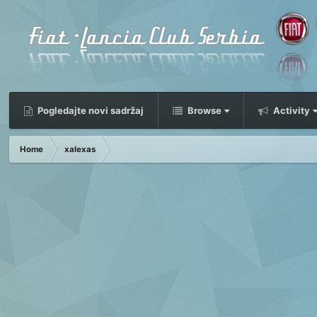
Pogledajte novi sadržaj
Browse
Activity
Home
xalexas