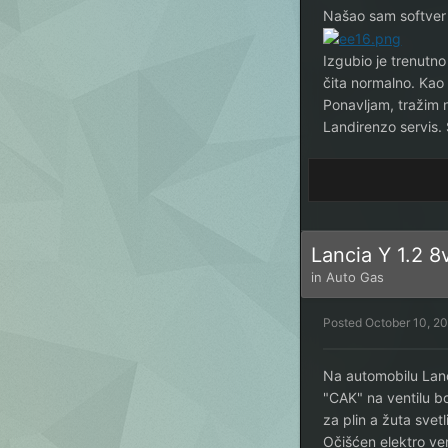
Našao sam softver 
Izgubio je trenutn
čita normalno. Kao 
Ponavljam, tražim 
Landirenzo servis.
Lancia Y 1.2 8
in
Auto Gas
Posted
October 10, 2
Na automobilu Lanc
"CAK" na ventilu b
za plin a žuta svet
Očišćen elektro ven