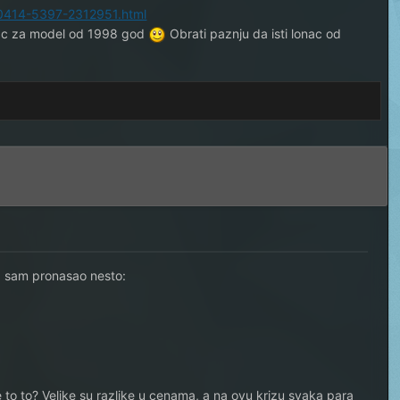
10414-5397-2312951.html
nac za model od 1998 god
Obrati paznju da isti lonac od
ja sam pronasao nesto:
 je to to? Velike su razlike u cenama, a na ovu krizu svaka para