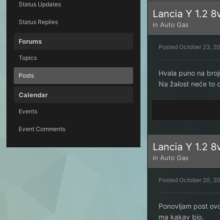
Status Updates
Lancia Y 1.2 8
Status Replies
in
Auto Gas
Forums
Posted
October 23, 2
Topics
Hvala puno na broj
Posts
Na žalost neće to 
Calendar
Events
Event Comments
Lancia Y 1.2 8
in
Auto Gas
Posted
October 20, 2
Ponovljam post ovd
ma kakav bio.