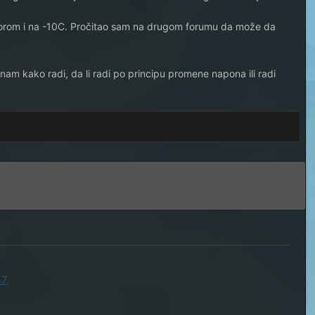
motorom i na -10C. Pročitao sam na drugom forumu da može da
nam kako radi, da li radi po principu promene napona ili radi
47