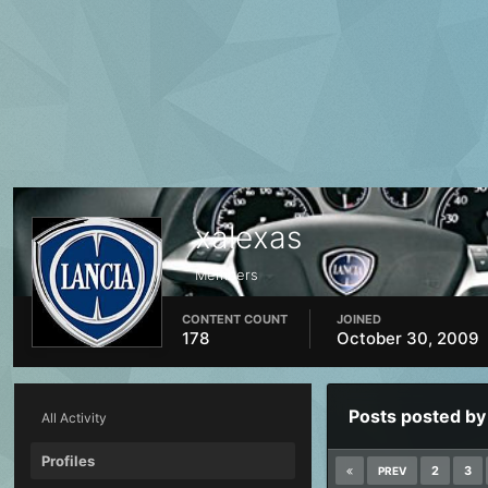
xalexas
Members
CONTENT COUNT
JOINED
178
October 30, 2009
Posts posted by
All Activity
Profiles
2
3
PREV