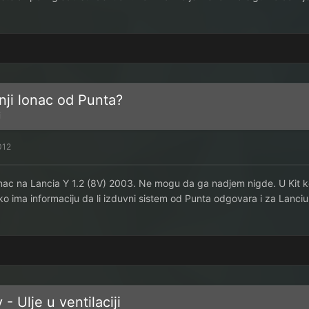
nji lonac od Punta?
i
012
onac na Lancia Y 1.2 (8V) 2003. Ne mogu da ga nadjem nigde. U Kit ko
ko ima informaciju da li izduvni sistem od Punta odgovara i za Lanciu
 - Ulje u ventilaciji