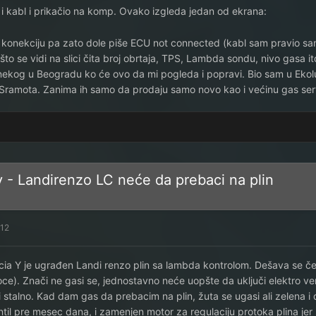
i kabl i prikačio na komp. Ovako izgleda jedan od ekrana:
o konekciju pa zato dole piše ECU not connected (kabl sam pravio sa
što se vidi na slici čita broj obrtaja, TPS, Lambda sondu, nivo gasa it
nekog u Beogradu ko će ovo da mi pogleda i popravi. Bio sam u Ekoluk
 Sramota. Zanima ih samo da prodaju samo novo kao i većinu gas se
v - Landirenzo LC neće da prebaci na plin
012
ia Y je ugrađen Landi renzo plin sa lambda kontrolom. Dešava se čest
oce). Znači ne gasi se, jednostavno neće uopšte da uključi elektro v
li stalno. Kad dam gas da prebacim na plin, žuta se ugasi ali zelena i 
til pre mesec dana, i zamenjen motor za regulaciju protoka plina jer se