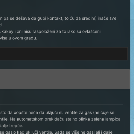
m pa se dešava da gubi kontakt, to ću da sredim) inače sve
d..
akey i oni nisu raspoloženi za to iako su ovlašćeni
rvisa u ovom gradu.
o da uopšte neće da uključi el. ventile za gas (ne čuje se
entile. Na automatskom prekidaču stalno blinka zelena lampica
dalje trepće.
 gasio kad uključi ventile. Sada se više ne gasi ali i dalje