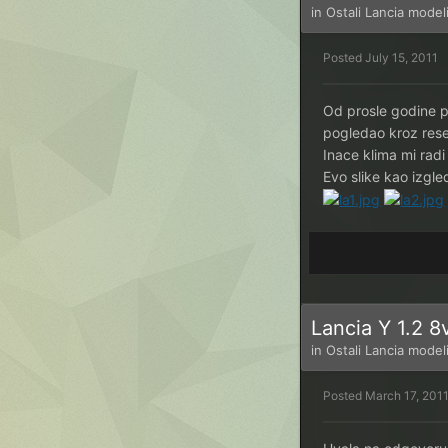
in
Ostali Lancia model
Posted
July 15, 2011
Od prosle godine p
pogledao kroz reset
Inace klima mi radi
Evo slike kao izgled
Lancia Y 1.2 8
in
Ostali Lancia model
Posted
March 17, 201