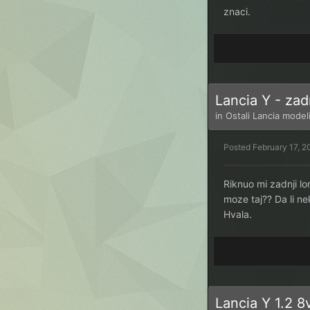
znaci.
Lancia Y - zad
in
Ostali Lancia model
Posted
February 17, 2
Riknuo mi zadnji l
moze taj?? Da li ne
Hvala.
Lancia Y 1.2 8v