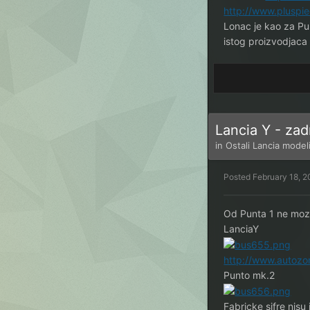
http://www.plusp
Lonac je kao za P
istog proizvodjaca
Lancia Y - zad
in
Ostali Lancia model
Posted
February 18, 2
Od Punta 1 ne moze
LanciaY
http://www.autoz
Punto mk.2
Fabricke sifre nisu