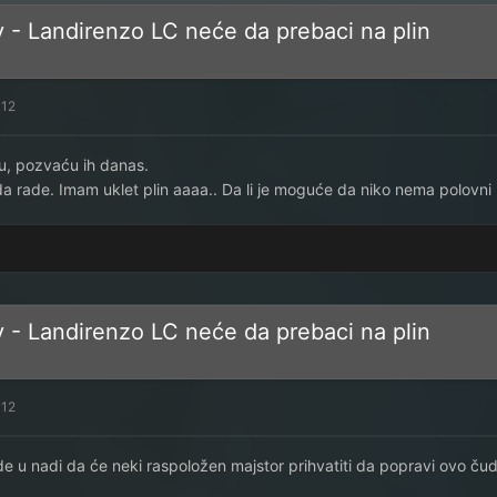
v - Landirenzo LC neće da prebaci na plin
012
u, pozvaću ih danas.
da rade. Imam uklet plin aaaa.. Da li je moguće da niko nema polov
v - Landirenzo LC neće da prebaci na plin
012
e u nadi da će neki raspoložen majstor prihvatiti da popravi ovo čud