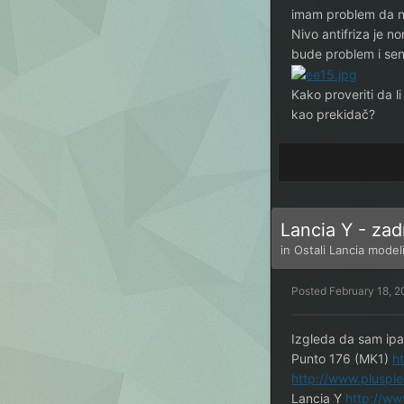
imam problem da neć
Nivo antifriza je 
bude problem i senzo
Kako proveriti da l
kao prekidač?
Lancia Y - zad
in
Ostali Lancia model
Posted
February 18, 2
Izgleda da sam ipa
Punto 176 (MK1)
h
http://www.pluspi
Lancia Y
http://w