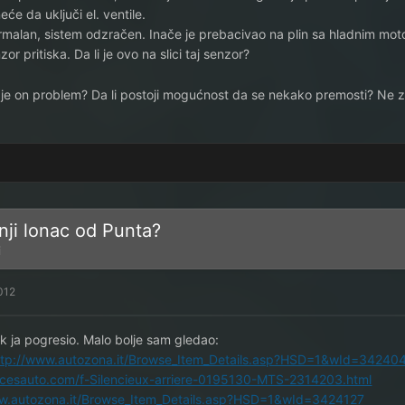
e da uključi el. ventile.
normalan, sistem odzračen. Inače je prebacivao na plin sa hladnim 
r pritiska. Da li je ovo na slici taj senzor?
i je on problem? Da li postoji mogućnost da se nekako premosti? Ne z
nji lonac od Punta?
i
012
k ja pogresio. Malo bolje sam gledao:
ttp://www.autozona.it/Browse_Item_Details.asp?HSD=1&wId=34240
ecesauto.com/f-Silencieux-arriere-0195130-MTS-2314203.html
ww.autozona.it/Browse_Item_Details.asp?HSD=1&wId=3424127