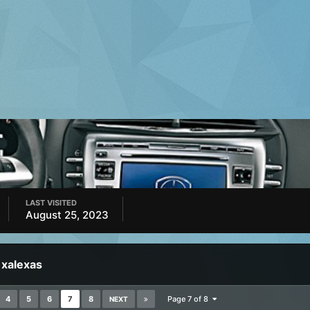
LAST VISITED
August 25, 2023
 xalexas
4
5
6
7
8
Page 7 of 8
NEXT