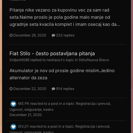
Pitanje nike vezano za kupovinu vec za sam rad
seta.Naime proslo je pola godine malo manje od
ugradnje seta kvacila komplet i imam osecaj kao da...
December 28, 2020
232 replies
Fiat Stilo - često postavljana pitanja
SrdjanNS86
replied to
neshaoct
's topic in
Stilo/Nuova Bravo
Akumulator je nov od prosle godine mislim.Jedino
alternator da zeza
December 22, 2020
914 replies
MS PK
reacted to a post in a topic:
Registracija i prevod,
Ugovori, osiguranje, kasko
December 21, 2020
ISV_01
reacted to a post in a topic:
Registracija i prevod,
Ugovori, osiguranje, kasko