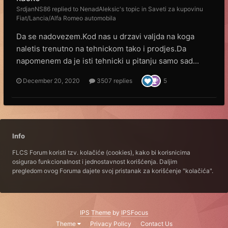
SrdjanNS86
replied to
NenadAleksic
's topic in
Saveti za kupovinu
Fiat/Lancia/Alfa Romeo automobila
Da se nadovezem.Kod nas u drzavi valjda na koga
naletis trenutno na tehnickom tako i prodjes.Da
napomenem da je isti tehnicki u pitanju samo sad...
December 20, 2020
3507 replies
5
Info
FLCS Forum koristi tzv. kolačiće (cookies), kako bi korisnicima
osigurao funkcionalnost i jednostavnost korišćenja. Daljim
pregledom ovog Foruma dajete svoj pristanak za korišćenje "kolačića".
IPS Theme
by
IPSFocus
Theme
Privacy Policy
Contact Us