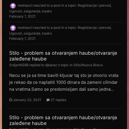
neshaoct
reacted to a post in a topic:
Registracija i prevod,
Ugovori, osiguranje, kasko
February 1, 2021
neshaoct
reacted to a post in a topic:
Registracija i prevod,
Ugovori, osiguranje, kasko
February 1, 2021
Stilo - problem sa otvaranjem haube/otvaranje
zaleđene haube
SrdjanNS86
replied to
djbarac
's topic in
Stilo/Nuova Bravo
Necu se ja sa time baviti kljucar taj sto je otvorio vrata
je rekao da ce naplatiti 1000 dinara da zameni cilindar
na vratima.Samo se predomisljam dali samo jedna...
January 23, 2021
27 replies
Stilo - problem sa otvaranjem haube/otvaranje
zaleđene haube