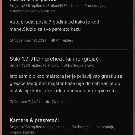
SrdjanNS86
replied to
SrdjanNS86
's topic in
Predstavljanje
automobila članova foruma
Auto prodat posle 7 godina od kako je kod
mene.Sluzio za sve pare sto kazu
November 19, 2021
44 replies
Stilo 1.9 JTD - preheat failure (grejači)
SrdjanNS86
replied to a topic in
Stilo/Nuova Bravo
Isto sam bio kod majstora jer je prijavljivao gresku za
grejace,Medjutim majstor kaze nije do njih vec je do
instalacije kabela koji ide odnosno onih kapica sto...
October 7, 2021
170 replies
Kamere & presretači
SrdjanNS86
replied to
boki
's topic in
Bezbednost u saobraćaju,
propisi, zakoni