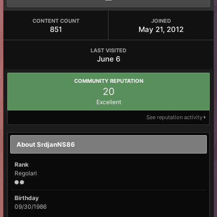
CONTENT COUNT
JOINED
851
May 21, 2012
LAST VISITED
June 6
COMMUNITY REPUTATION
20
Excellent
See reputation activity
About SrdjanNS86
Rank
Regolari
Birthday
09/30/1986