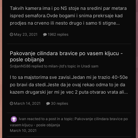
Takvih kamera ima i po NS stoje na sredini par metara
ispred semafora.Ovde bogami i snima prekrsaje kad
prodjes na crveno ili nesto drugo i samo ti stigne...
May 23, 2021
1962 replies
Pakovanje cilindara bravice po vasem kljucu -
posle obijanja
SrdjanNS86
replied to
milan-jtd
's topic in
Uradi sam
I to sa majstorima sve zavisi.Jedan mi je trazio 40-50e
po bravi da stedi.Jeste da je ovaj rekao odma to je da
kazem drugarski jer mi je vec 2 puta otvarao vrata ali...
March 14, 2021
30 replies
Ivan
reacted to a post in a topic:
Pakovanje cilindara bravice po
vasem kljucu - posle obijanja
March 10, 2021