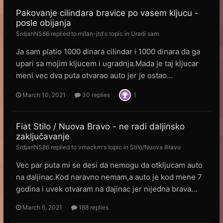
Pakovanje cilindara bravice po vasem kljucu -
posle obijanja
SrdjanNS86
replied to
milan-jtd
's topic in
Uradi sam
Ja sam platio 1000 dinara cilindar i 1000 dinara da ga
upari sa mojim kljucem i ugradnja.Mada je taj kljucar
meni vec dva puta otvarao auto jer je ostao...
March 10, 2021
30 replies
1
Fiat Stilo / Nuova Bravo - ne radi daljinsko
zaključavanje
SrdjanNS86
replied to
vmackm
's topic in
Stilo/Nuova Bravo
Vec par puta mi se desi da nemogu da otkljucam auto
na daljinac.Kod naravno nemam,a auto je kod mene 7
godina i uvek otvaram na dajinac jer nijedna brava...
March 6, 2021
188 replies