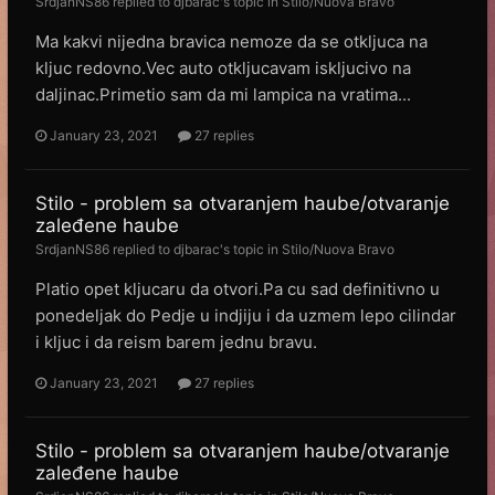
SrdjanNS86
replied to
djbarac
's topic in
Stilo/Nuova Bravo
Ma kakvi nijedna bravica nemoze da se otkljuca na
kljuc redovno.Vec auto otkljucavam iskljucivo na
daljinac.Primetio sam da mi lampica na vratima...
January 23, 2021
27 replies
Stilo - problem sa otvaranjem haube/otvaranje
zaleđene haube
SrdjanNS86
replied to
djbarac
's topic in
Stilo/Nuova Bravo
Platio opet kljucaru da otvori.Pa cu sad definitivno u
ponedeljak do Pedje u indjiju i da uzmem lepo cilindar
i kljuc i da reism barem jednu bravu.
January 23, 2021
27 replies
Stilo - problem sa otvaranjem haube/otvaranje
zaleđene haube