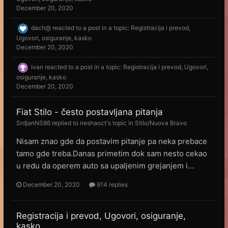
December 20, 2020
dach@
reacted to a post in a topic:
Registracija i prevod,
Ugovori, osiguranje, kasko
December 20, 2020
Ivan
reacted to a post in a topic:
Registracija i prevod, Ugovori,
osiguranje, kasko
December 20, 2020
Fiat Stilo - često postavljana pitanja
SrdjanNS86
replied to
neshaoct
's topic in
Stilo/Nuova Bravo
Nisam znao gde da postavim pitanje pa neka prebace
tamo gde treba.Danas primetim dok sam nesto cekao
u redu da operem auto sa upaljenim grejanjem i...
December 20, 2020
914 replies
Registracija i prevod, Ugovori, osiguranje,
kasko