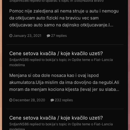
SrdjanNS86
replied to
djbarac
's topic in
Stilo/Nuova Bravo
Pomoc nije zaledjena ali nema struje u autu i nemogu
da otkljucam auto fizicki na bravicu vec sam
otkljucavao auto samo na dajinsko otkljucavanje.I...
January 23, 2021
27 replies
Cene setova kvačila / koje kvačilo uzeti?
SrdjanNS86
replied to
bokija
's topic in
Opšte teme o Fiat-Lancia
modelima
Menjana si oba dole nosaca kao i ovaj ispod
akumulatora.Ulja mislim da ima dovoljno da negubi.Ali
moram da menjam kociona kljesta (leva) jer su slaba...
December 28, 2020
232 replies
Cene setova kvačila / koje kvačilo uzeti?
SrdjanNS86
replied to
bokija
's topic in
Opšte teme o Fiat-Lancia
modelima