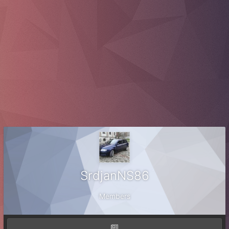
SrdjanNS86
Members