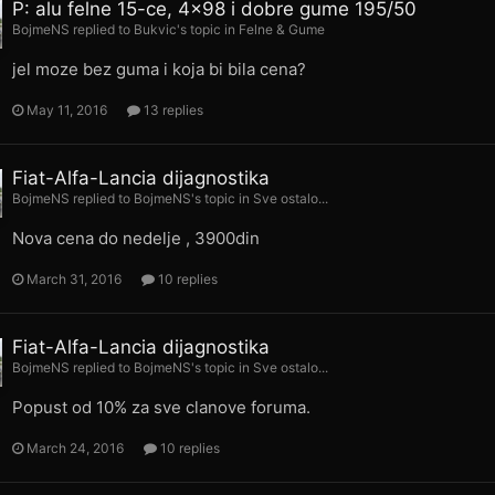
P: alu felne 15-ce, 4x98 i dobre gume 195/50
BojmeNS
replied to
Bukvic
's topic in
Felne & Gume
jel moze bez guma i koja bi bila cena?
May 11, 2016
13 replies
Fiat-Alfa-Lancia dijagnostika
BojmeNS
replied to
BojmeNS
's topic in
Sve ostalo...
Nova cena do nedelje , 3900din
March 31, 2016
10 replies
Fiat-Alfa-Lancia dijagnostika
BojmeNS
replied to
BojmeNS
's topic in
Sve ostalo...
Popust od 10% za sve clanove foruma.
March 24, 2016
10 replies