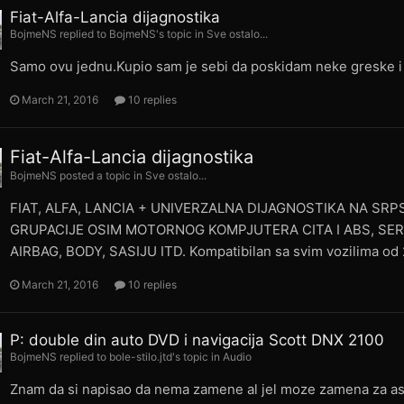
Fiat-Alfa-Lancia dijagnostika
BojmeNS
replied to
BojmeNS
's topic in
Sve ostalo...
Samo ovu jednu.Kupio sam je sebi da poskidam neke greske i u
March 21, 2016
10 replies
Fiat-Alfa-Lancia dijagnostika
BojmeNS
posted a topic in
Sve ostalo...
FIAT, ALFA, LANCIA + UNIVERZALNA DIJAGNOSTIKA NA SR
GRUPACIJE OSIM MOTORNOG KOMPJUTERA CITA I ABS, SERV
AIRBAG, BODY, SASIJU ITD. Kompatibilan sa svim vozilima od 2
March 21, 2016
10 replies
P: double din auto DVD i navigacija Scott DNX 2100
BojmeNS
replied to
bole-stilo.jtd
's topic in
Audio
Znam da si napisao da nema zamene al jel moze zamena za a