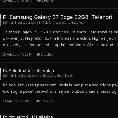
February 19, 2017
2 replies
P: Samsung Galaxy S7 Edge 32GB (Telenor)
BojmeNS
posted a topic in
Telefoni, tableti, navigacije...
Telefon kupljen 15.12.2016 godine u Telenoru , sto znaci da i
pakovanju . Na poklon kozna fotrola na preklop. Nigde nije os
nikakvih , uradjen poslednji update softwera. Ako treba dodatn
February 11, 2017
2 replies
P: Stilo kožni multi volan
BojmeNS
replied to
bole-stilo.jtd
's topic in
Delovi
Kolega ,ako kazes pouzecem ,onda kupac placa kad stigne pake
kad stigne paket verovatno si se samo zbunio kad si pisao og
January 12, 2017
9 replies
P: projektori i H1 sijalice