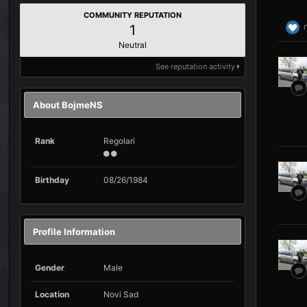
COMMUNITY REPUTATION
1
Neutral
See reputation activity
About BojmeNS
Rank
Regolari
Birthday
08/26/1984
Profile Information
Gender
Male
Location
Novi Sad