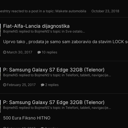
neshtry
reacted to a post in a topic:
Makete automobila
October 23, 2018
Fiat-Alfa-Lancia dijagnostika
BojmeNS
replied to
BojmeNS
's topic in
Sve ostalo...
Uprvo tako , prodata je samo sam zaboravio da stavim LOCK s
March 30, 2017
10 replies
P: Samsung Galaxy S7 Edge 32GB (Telenor)
BojmeNS
replied to
BojmeNS
's topic in
Telefoni, tableti, navigacije...
February 25, 2017
2 replies
P: Samsung Galaxy S7 Edge 32GB (Telenor)
BojmeNS
replied to
BojmeNS
's topic in
Telefoni, tableti, navigacije...
500 Eura Fiksno HITNO