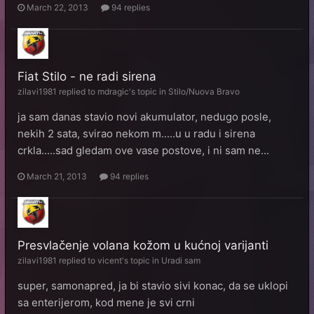
March 22, 2013
94 replies
Fiat Stilo - ne radi sirena
zilavi1981
replied to
mdragic
's topic in
Stilo/Nuova Bravo
ja sam danas stavio novi akumulator, nedugo posle,
nekih 2 sata, svirao nekom m.....u u radu i sirena
crkla.....sad gledam ove vase postove, i ni sam ne...
March 21, 2013
94 replies
Presvlačenje volana kožom u kućnoj varijanti
zilavi1981
replied to
vicent
's topic in
Uradi sam
super, samonapred, ja bi stavio sivi konac, da se uklopi
sa enterijerom, kod mene je svi crni