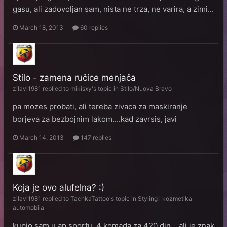
gasu, ali zadovoljan sam, nista ne trza, ne varira, a zimi...
March 18, 2013
60 replies
Stilo - zamena ručice menjača
zilavi1981
replied to
mikisxy
's topic in
Stilo/Nuova Bravo
pa mozes probati, ali tereba zivaca za maskiranje
borjeva za bezbojnim lakom....kad zavrsis, javi
March 14, 2013
147 replies
Koja je ovo alufelna? :)
zilavi1981
replied to
TachkaTattoo
's topic in
Styling i kozmetika
automobila
kupio sam u ap sportu, 4 komada za 420 din....ali je znak