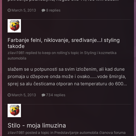
March 5, 2013
8 replies
Farbanje felni, niklovanje, sređivanje…I styling
takođe
zilavi1981
replied to
keep on rolling
's topic in
Styling i kozmetika
automobila
slažem se u potpunosti sa svim izloženim, ali kad dune
promaja u džepove onda može i ovako......vode šmirgla,
sprej sa alu česticama otporan na temperaturu do 600...
March 5, 2013
734 replies
Stilo - moja limuzina
zilavi1981
posted a topic in
Predstavljanje automobila članova foruma