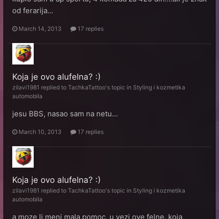
od ferarija...
March 14, 2013
17 replies
Koja je ovo alufelna? :)
zilavi1981
replied to
TachkaTattoo
's topic in
Styling i kozmetika
automobila
jesu BBS, nasao sam na netu...
March 10, 2013
17 replies
Koja je ovo alufelna? :)
zilavi1981
replied to
TachkaTattoo
's topic in
Styling i kozmetika
automobila
a moze li meni mala pomoc, u vezi ove felne. koja