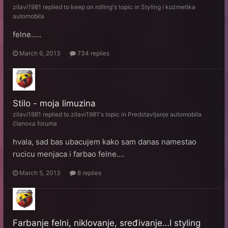
zilavi1981
replied to
keep on rolling
's topic in
Styling i kozmetika
automobila
felne.....
March 6, 2013
734 replies
Stilo - moja limuzina
zilavi1981
replied to
zilavi1981
's topic in
Predstavljanje automobila
članova foruma
hvala, sad bas ubacujem kako sam danas namestao
rucicu menjaca i farbao felne....
March 5, 2013
8 replies
Farbanje felni, niklovanje, sređivanje…I styling