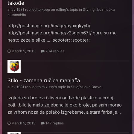
takođe
zilavi1981
replied to
keep on rolling
's topic in
Styling i kozmetika
automobila
http://postimage.org/image/nyaxgkyyh/
http://postimage.org/image/v2sqpm67t/ gore su me
nesto zezale slike.... :scooter: :scooter:
March 5, 2013
734 replies
Stilo - zamena ručice menjača
zilavi1981
replied to
mikisxy
's topic in
Stilo/Nuova Bravo
izgleda su brojevi izliveni od tvrde plastike u crnoj
boji...bilo je malo zejebancije oko broje, pa sam morao
za vrhom noza da polako izgrebeme, a stara farba je...
March 5, 2013
147 replies