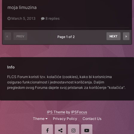
moja limuzina
March 5, 2013
8 replies
PREV
NEXT
Page 1 of 2
Info
FLCS Forum koristi tzv. kolačiće (cookies), kako bi korisnicima
osigurao funkcionalnost i jednostavnost korišćenja. Daljim
pregledom ovog Foruma dajete svoj pristanak za korišćenje "kolačića".
IPS Theme
by
IPSFocus
Theme
Privacy Policy
Contact Us