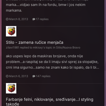
marka....vidjao sam ih na fordu, bmw i jos nekim
markama.
March 8, 2013
17 replies
Stilo - zamena ručice menjača
zilavi1981
replied to
mikisxy
's topic in
Stilo/Nuova Bravo
ako uspes lepo da maskiras brojeve, onda nije
problem...a raspitaj se da li imaju sivi sprej za stopaljke,
crni ima sigurno...samo ne znam kako bi ispalo, da li bi...
March 6, 2013
147 replies
Farbanje felni, niklovanje, sređivanje…I styling
takođe