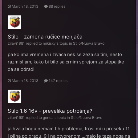
March 18, 2013
88 replies
Stilo - zamena ručice menjača
zilavi1981
replied to
mikisxy
's topic in
Stilo/Nuova Bravo
pa ko ima vremena i zivaca nek se zeza sa tim, nesto
razmisljam, kako bi bilo sa crnim sprejom za stopaljke
da se odradi
March 18, 2013
147 replies
Stilo 1.6 16v - prevelika potrošnja?
zilavi1981
replied to
genca
's topic in
Stilo/Nuova Bravo
ja hvala bogu nemam tih problema, trosi mi u proseku 11
l plina po gradu, 9 l na otvorenom....malo je teza noga na