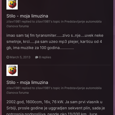
Stilo - moja limuzina
zilavi1981
replied to
zilavi1981
's topic in
Predstavljanje automobila
članova foruma
imao sam taj fm tyransmiter......zivo s..nje....uvek neke
smetnje, krci.....pa sam uzeo mp3 plejer, karticu od 4
gb, ima muzike za 100 godina..............
March 5, 2013
8 replies
Stilo - moja limuzina
zilavi1981
replied to
zilavi1981
's topic in
Predstavljanje automobila
članova foruma
2002.god, 1600ccm, 16v, 76 kW. Ja sam prvi vlasnik u
Srbiji, prosle godine je uggradjen sekvent plin, sada je
potrosnja podnosljiva, negde oko 11l/100 km. Juce...