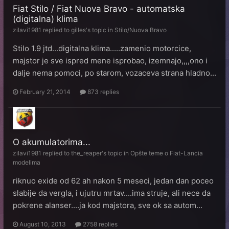
Fiat Stilo / Fiat Nuova Bravo - automatska
(digitalna) klima
zilavi1981
replied to
gilles
's topic in
Stilo/Nuova Bravo
Stilo 1.9 jtd...digitalna klima.....zamenio motorcice,
majstor je sve ispred mene isprobao, izemnajo,,,,ono i
dalje nema pomoci, po starom, vozaceva strana hladno...
February 21, 2014
873 replies
O akumulatorima...
zilavi1981
replied to
the_reaper
's topic in
Opšte teme o Fiat-Lancia
modelima
riknuo exide od 62 ah nakon 5 meseci, jedan dan poceo
slabije da vergla, i ujutru mrtav....ima struje, ali nece da
pokrene alanser....ja kod majstora, sve ok sa autom...
August 10, 2013
2758 replies