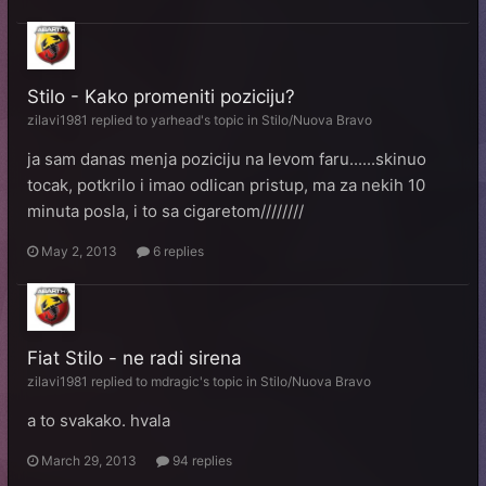
Stilo - Kako promeniti poziciju?
zilavi1981
replied to
yarhead
's topic in
Stilo/Nuova Bravo
ja sam danas menja poziciju na levom faru......skinuo
tocak, potkrilo i imao odlican pristup, ma za nekih 10
minuta posla, i to sa cigaretom////////
May 2, 2013
6 replies
Fiat Stilo - ne radi sirena
zilavi1981
replied to
mdragic
's topic in
Stilo/Nuova Bravo
a to svakako. hvala
March 29, 2013
94 replies