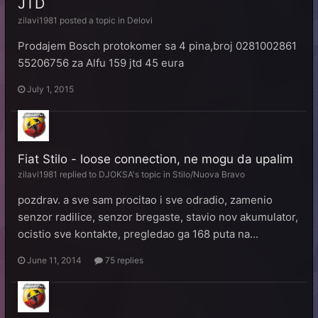
JTD
zilavi1981
posted a topic in
Delovi
Prodajem Bosch protokomer sa 4 pina,broj 0281002861
55206756 za Alfu 159 jtd 45 eura
July 1, 2015
Fiat Stilo - loose connection, ne mogu da upalim
zilavi1981
replied to
DJOKSA
's topic in
Stilo/Nuova Bravo
pozdrav. a sve sam procitao i sve odradio, zamenio
senzor radilice, senzor bregaste, stavio nov akumulator,
ocistio sve kontakte, pregledao ga 168 puta na...
June 11, 2014
75 replies