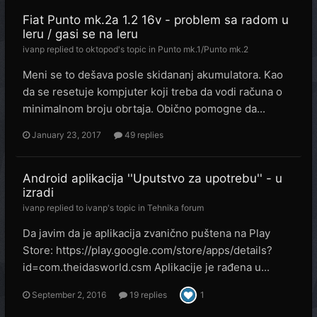
Fiat Punto mk.2a 1.2 16v - problem sa radom u
leru / gasi se na leru
ivanp
replied to
oktopod
's topic in
Punto mk.1/Punto mk.2
Meni se to dešava posle skidananj akumulatora. Kao
da se resetuje kompjuter koji treba da vodi računa o
minimalnom broju obrtaja. Obično pomogne da...
January 23, 2017
49 replies
Android aplikacija ''Uputstvo za upotrebu'' - u
izradi
ivanp
replied to
ivanp
's topic in
Tehnika forum
Da javim da je aplikacija zvanično puštena na Play
Store: https://play.google.com/store/apps/details?
id=com.theidasworld.csm Aplikacije je rađena u...
September 2, 2016
19 replies
1