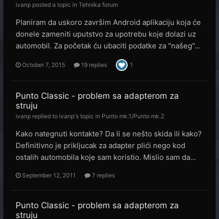
ivanp
posted a topic in
Tehnika forum
Planiram da uskoro završim Android aplikaciju koja će
donele zameniti uputstvo za upotrebu koje dolazi uz
automobil. Za početak ću ubaciti podatke za "našeg"...
October 7, 2015
19 replies
1
Punto Classic - problem sa adapterom za
struju
ivanp
replied to
ivanp
's topic in
Punto mk.1/Punto mk.2
Kako nategnuti kontakte? Da li se nešto skida ili kako?
Definitivno je prikljucak za adapter plići nego kod
ostalih automobila koje sam koristio. Mislio sam da...
September 12, 2011
7 replies
Punto Classic - problem sa adapterom za
struju