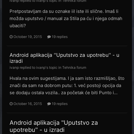
ivanp
replied to
ivanp
's topic in
Tehnika forum
Pretpostavljam da su oznake iil iste ili slične. Imaš li
možda uputstvo / manual za Stila pa ću i njega odmah
ubaciti?
October 19, 2015
19 replies
Android aplikacija ''Uputstvo za upotrebu'' - u
izradi
ivanp
replied to
ivanp
's topic in
Tehnika forum
Hvala na ovim sugestijama. I ja sam isto razmišljao, što
znači da sam na dobrom putu: 1. već postoji opcija da
se dodaju ostala vozila.. za početak će biti Punto i...
October 16, 2015
19 replies
Android aplikacija ''Uputstvo za
upotrebu'' - u izradi