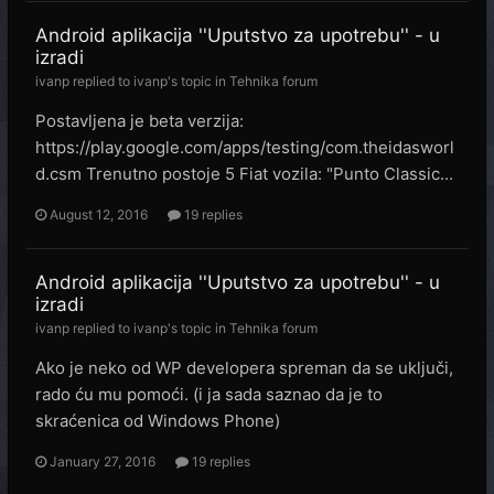
Android aplikacija ''Uputstvo za upotrebu'' - u
izradi
ivanp
replied to
ivanp
's topic in
Tehnika forum
Postavljena je beta verzija:
https://play.google.com/apps/testing/com.theidasworl
d.csm Trenutno postoje 5 Fiat vozila: "Punto Classic...
August 12, 2016
19 replies
Android aplikacija ''Uputstvo za upotrebu'' - u
izradi
ivanp
replied to
ivanp
's topic in
Tehnika forum
Ako je neko od WP developera spreman da se uključi,
rado ću mu pomoći. (i ja sada saznao da je to
skraćenica od Windows Phone)
January 27, 2016
19 replies