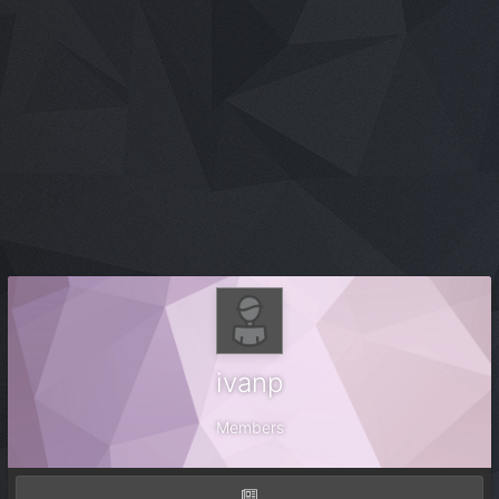
ivanp
Members