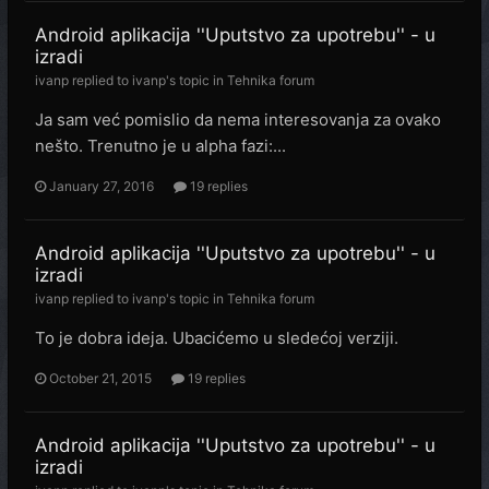
Android aplikacija ''Uputstvo za upotrebu'' - u
izradi
ivanp
replied to
ivanp
's topic in
Tehnika forum
Ja sam već pomislio da nema interesovanja za ovako
nešto. Trenutno je u alpha fazi:...
January 27, 2016
19 replies
Android aplikacija ''Uputstvo za upotrebu'' - u
izradi
ivanp
replied to
ivanp
's topic in
Tehnika forum
To je dobra ideja. Ubacićemo u sledećoj verziji.
October 21, 2015
19 replies
Android aplikacija ''Uputstvo za upotrebu'' - u
izradi