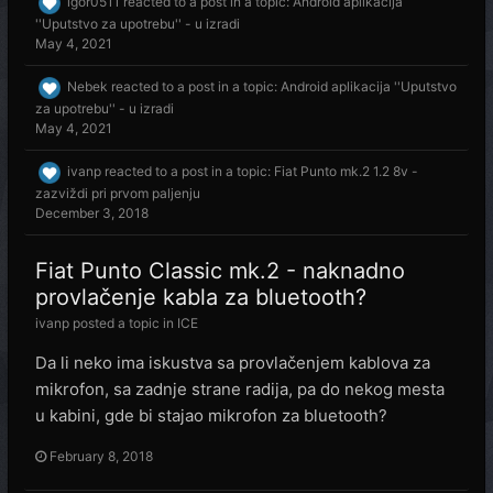
igor0511
reacted to a post in a topic:
Android aplikacija
''Uputstvo za upotrebu'' - u izradi
May 4, 2021
Nebek
reacted to a post in a topic:
Android aplikacija ''Uputstvo
za upotrebu'' - u izradi
May 4, 2021
ivanp
reacted to a post in a topic:
Fiat Punto mk.2 1.2 8v -
zazviždi pri prvom paljenju
December 3, 2018
Fiat Punto Classic mk.2 - naknadno
provlačenje kabla za bluetooth?
ivanp
posted a topic in
ICE
Da li neko ima iskustva sa provlačenjem kablova za
mikrofon, sa zadnje strane radija, pa do nekog mesta
u kabini, gde bi stajao mikrofon za bluetooth?
February 8, 2018