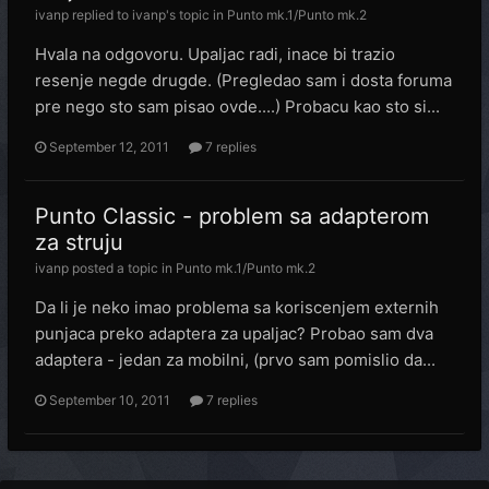
ivanp
replied to
ivanp
's topic in
Punto mk.1/Punto mk.2
Hvala na odgovoru. Upaljac radi, inace bi trazio
resenje negde drugde. (Pregledao sam i dosta foruma
pre nego sto sam pisao ovde....) Probacu kao sto si...
September 12, 2011
7 replies
Punto Classic - problem sa adapterom
za struju
ivanp
posted a topic in
Punto mk.1/Punto mk.2
Da li je neko imao problema sa koriscenjem externih
punjaca preko adaptera za upaljac? Probao sam dva
adaptera - jedan za mobilni, (prvo sam pomislio da...
September 10, 2011
7 replies