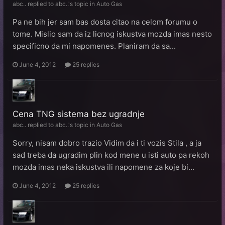
abc..
replied to
abc..
's topic in
Auto Gas
Pa ne bih jer sam bas dosta citao na celom forumu o
tome. Mislio sam da iz licnog iskustva mozda imas nesto
specificno da mi napomenes. Planiram da sa...
June 4, 2012
25 replies
Cena TNG sistema bez ugradnje
abc..
replied to
abc..
's topic in
Auto Gas
Sorry, nisam dobro trazio Vidim da i ti vozis Stila , a ja
sad treba da ugradim plin kod mene u isti auto pa rekoh
mozda imas neka iskustva ili napomene za koje bi...
June 4, 2012
25 replies