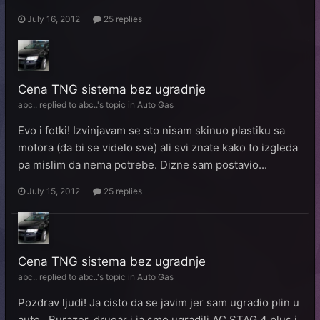
July 16, 2012
25 replies
Cena TNG sistema bez ugradnje
abc..
replied to
abc..
's topic in
Auto Gas
Evo i fotki! Izvinjavam se sto nisam skinuo plastiku sa
motora (da bi se videlo sve) ali svi znate kako to izgleda
pa mislim da nema potrebe. Dizne sam postavio...
July 15, 2012
25 replies
Cena TNG sistema bez ugradnje
abc..
replied to
abc..
's topic in
Auto Gas
Pozdrav ljudi! Ja cisto da se javim jer sam ugradio plin u
auto . Burazer, drugar i ja smo ugradili AC STAG 4 plus i