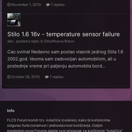
November 1, 2010
7 replies
Stilo 1.6 16v - temperature sensor failure
abc..
posted a topic in
Stilo/Nuova Bravo
Cao svima! Nedavno sam postao vlasnik jednog Stila 1.6
2002.god. Veoma sam zadovoljan automobilom, ali u
poslednje vreme pri paljenju automobila bord...
October 28, 2010
7 replies
Info
FLCS Forum koristi tzv. kolačiće (cookies), kako bi korisnicima
osigurao funkcionalnost i jednostavnost korišćenja. Daljim
pregledom ovog Foruma dajete svoj pristanak za korišćenje "kolačića".