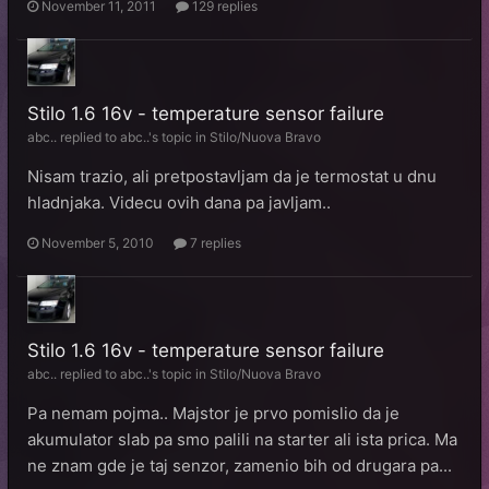
November 11, 2011
129 replies
Stilo 1.6 16v - temperature sensor failure
abc..
replied to
abc..
's topic in
Stilo/Nuova Bravo
Nisam trazio, ali pretpostavljam da je termostat u dnu
hladnjaka. Videcu ovih dana pa javljam..
November 5, 2010
7 replies
Stilo 1.6 16v - temperature sensor failure
abc..
replied to
abc..
's topic in
Stilo/Nuova Bravo
Pa nemam pojma.. Majstor je prvo pomislio da je
akumulator slab pa smo palili na starter ali ista prica. Ma
ne znam gde je taj senzor, zamenio bih od drugara pa...