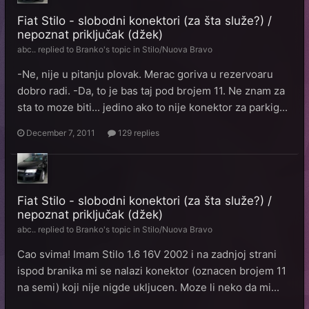
Fiat Stilo - slobodni konektori (za šta služe?) /
nepoznat priključak (džek)
abc..
replied to
Branko
's topic in
Stilo/Nuova Bravo
-Ne, nije u pitanju plovak. Merac goriva u rezervoaru
dobro radi. -Da, to je bas taj pod brojem 11. Ne znam za
sta to moze biti... jedino ako to nije konektor za parkig...
December 7, 2011
129 replies
Fiat Stilo - slobodni konektori (za šta služe?) /
nepoznat priključak (džek)
abc..
replied to
Branko
's topic in
Stilo/Nuova Bravo
Cao svima! Imam Stilo 1.6 16V 2002 i na zadnjoj strani
ispod branika mi se nalazi konektor (oznacen brojem 11
na semi) koji nije nigde ukljucen. Moze li neko da mi...