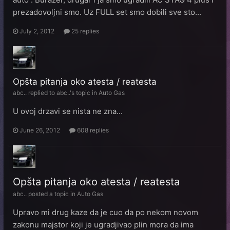
prezadovoljni smo. Uz FULL set smo dobili sve sto...
July 2, 2012
25 replies
Opšta pitanja oko atesta / reatesta
abc..
replied to
abc..
's topic in
Auto Gas
U ovoj drzavi se nista ne zna...
June 26, 2012
608 replies
Opšta pitanja oko atesta / reatesta
abc..
posted a topic in
Auto Gas
Upravo mi drug kaze da je cuo da po nekom novom
zakonu majstor koji je ugradjivao plin mora da ima