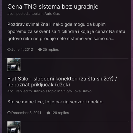
Cena TNG sistema bez ugradnje
abc..
posted a topic in
Auto Gas
Pozdrav svima! Zna li neko gde mogu da kupim
oporemu za sekvent sa 4 cilindra i koja je cena? Na netu
gotovo niko ne prodaje cele sisteme vec samo sa...
June 4, 2012
25 replies
Fiat Stilo - slobodni konektori (za šta služe?) /
nepoznat priključak (džek)
abc..
replied to
Branko
's topic in
Stilo/Nuova Bravo
Sto se mene tice, to je parkig senzor konektor
December 8, 2011
129 replies