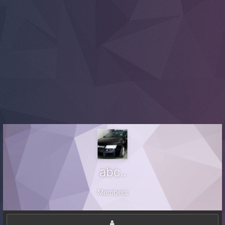
abc..
Members