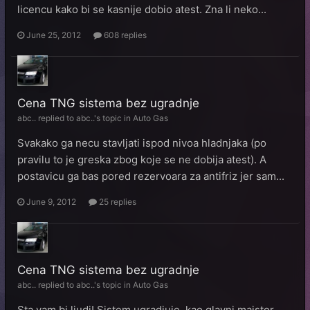
licencu kako bi se kasnije dobio atest. Zna li neko...
June 25, 2012
608 replies
Cena TNG sistema bez ugradnje
abc..
replied to
abc..
's topic in
Auto Gas
Svakako ga necu stavljati ispod nivoa hladnjaka (po
pravilu to je greska zbog koje se ne dobija atest). A
postavicu ga bas pored rezervoara za antifriz jer sam...
June 9, 2012
25 replies
Cena TNG sistema bez ugradnje
abc..
replied to
abc..
's topic in
Auto Gas
Sta vam bi ljudi! Sistem ugradjuje, kao glavni majstor,