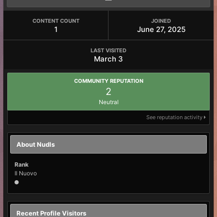
CONTENT COUNT
JOINED
1
June 27, 2025
LAST VISITED
March 3
COMMUNITY REPUTATION
2
Neutral
See reputation activity
About Nudls
Rank
Il Nuovo
Recent Profile Visitors