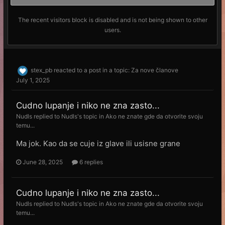
The recent visitors block is disabled and is not being shown to other
users.
stex_pb
reacted to a post in a topic:
Za nove članove
July 1, 2025
Cudno lupanje i niko ne zna zasto...
Nudls
replied to
Nudls
's topic in
Ako ne znate gde da otvorite svoju
temu...
Ma jok. Kao da se cuje iz glave ili usisne grane
June 28, 2025
6 replies
Cudno lupanje i niko ne zna zasto...
Nudls
replied to
Nudls
's topic in
Ako ne znate gde da otvorite svoju
temu...