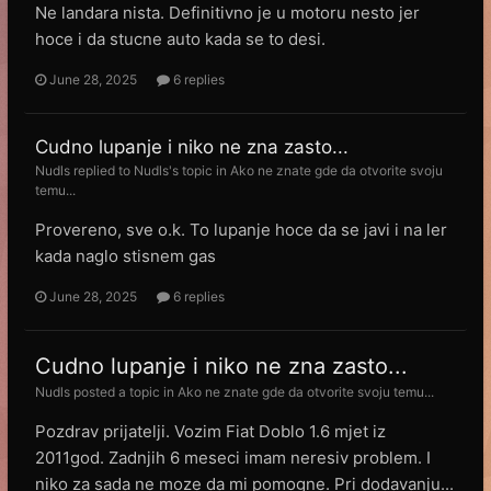
Ne landara nista. Definitivno je u motoru nesto jer
hoce i da stucne auto kada se to desi.
June 28, 2025
6 replies
Cudno lupanje i niko ne zna zasto...
Nudls
replied to
Nudls
's topic in
Ako ne znate gde da otvorite svoju
temu...
Provereno, sve o.k. To lupanje hoce da se javi i na ler
kada naglo stisnem gas
June 28, 2025
6 replies
Cudno lupanje i niko ne zna zasto...
Nudls
posted a topic in
Ako ne znate gde da otvorite svoju temu...
Pozdrav prijatelji. Vozim Fiat Doblo 1.6 mjet iz
2011god. Zadnjih 6 meseci imam neresiv problem. I
niko za sada ne moze da mi pomogne. Pri dodavanju...