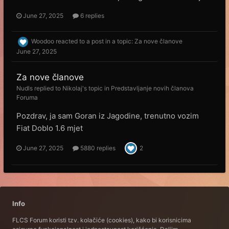
June 27, 2025
6 replies
Woodoo
reacted to a post in a topic:
Za nove članove
June 27, 2025
Za nove članove
Nudls
replied to
Nikolaj
's topic in
Predstavljanje novih članova
Foruma
Pozdrav, ja sam Goran iz Jagodine, trenutno vozim
Fiat Doblo 1.6 mjet
June 27, 2025
5880 replies
2
Info
FLCS Forum koristi tzv. kolačiće (cookies), kako bi korisnicima