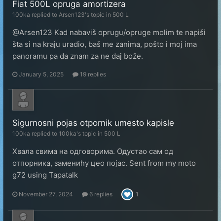
Fiat 500L opruga amortizera
100ka
replied to
Arsen123
's topic in
500 L
@Arsen123 Kad nabaviš oprugu/opruge molim te napiši
šta si na kraju uradio, baš me zanima, pošto i moj ima
panoramu pa da znam za ne daj bože.
January 5, 2025
19 replies
Sigurnosni pojas otpornik umesto kapisle
100ka
replied to
100ka
's topic in
500 L
Хвала свима на одговорима. Одустао сам од
отпорника, заменићу цео појас. Sent from my moto
g72 using Tapatalk
November 27, 2024
6 replies
1