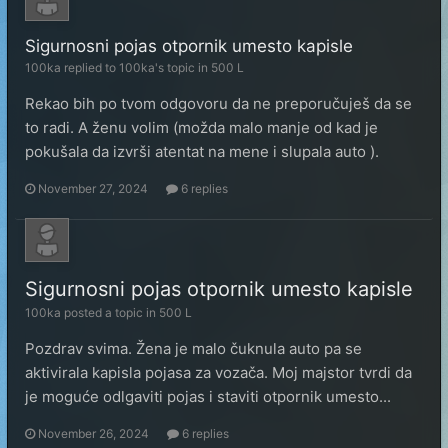
Sigurnosni pojas otpornik umesto kapisle
100ka
replied to
100ka
's topic in
500 L
Rekao bih po tvom odgovoru da ne preporučuješ da se
to radi. A ženu volim (možda malo manje od kad je
pokušala da izvrši atentat na mene i slupala auto ).
November 27, 2024
6 replies
Sigurnosni pojas otpornik umesto kapisle
100ka
posted a topic in
500 L
Pozdrav svima. Žena je malo čuknula auto pa se
aktivirala kapisla pojasa za vozača. Moj majstor tvrdi da
je moguće odlgaviti pojas i staviti otpornik umesto...
November 26, 2024
6 replies