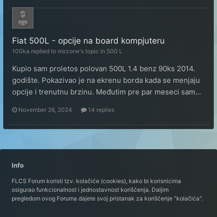
Fiat 500L - opcije na board kompjuteru
100ka
replied to
mirzone
's topic in
500 L
Kupio sam proletos polovan 500L 1.4 benz 90ks 2014.
godište. Pokazivao je na ekrenu borda kada se menjaju
opcije i trenutnu brzinu. Međutim pre par meseci sam...
November 26, 2024
14 replies
Info
FLCS Forum koristi tzv. kolačiće (cookies), kako bi korisnicima
osigurao funkcionalnost i jednostavnost korišćenja. Daljim
pregledom ovog Foruma dajete svoj pristanak za korišćenje "kolačića".