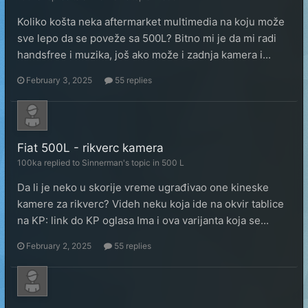
Koliko košta neka aftermarket multimedia na koju može
sve lepo da se poveže sa 500L? Bitno mi je da mi radi
handsfree i muzika, još ako može i zadnja kamera i...
February 3, 2025
55 replies
Fiat 500L - rikverc kamera
100ka
replied to
Sinnerman
's topic in
500 L
Da li je neko u skorije vreme ugrađivao one kineske
kamere za rikverc? Videh neku koja ide na okvir tablice
na KP: link do KP oglasa Ima i ova varijanta koja se...
February 2, 2025
55 replies