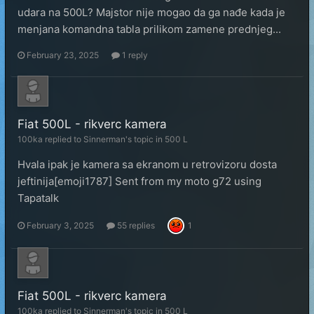
udara na 500L? Majstor nije mogao da ga nađe kada je
menjana komandna tabla prilikom zamene prednjeg...
February 23, 2025
1 reply
Fiat 500L - rikverc kamera
100ka
replied to
Sinnerman
's topic in
500 L
Hvala ipak je kamera sa ekranom u retrovizoru dosta
jeftinija[emoji1787] Sent from my moto g72 using
Tapatalk
February 3, 2025
55 replies
1
Fiat 500L - rikverc kamera
100ka
replied to
Sinnerman
's topic in
500 L