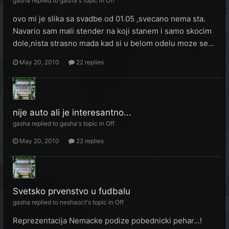
gasha
replied to
gasha
's topic in
Off
ovo mi je slika sa svadbe od 01.05 ,svecano nema sta.
Navario sam mali stender na koji stanem i samo skocim
dole,nista strasno mada kad si u belom odelu moze se...
May 20, 2010
22 replies
nije auto ali je interesantno...
gasha
replied to
gasha
's topic in
Off
May 20, 2010
22 replies
Svetsko prvenstvo u fudbalu
gasha
replied to
neshaoct
's topic in
Off
Reprezentacija Nemacke podize pobednicki pehar...!