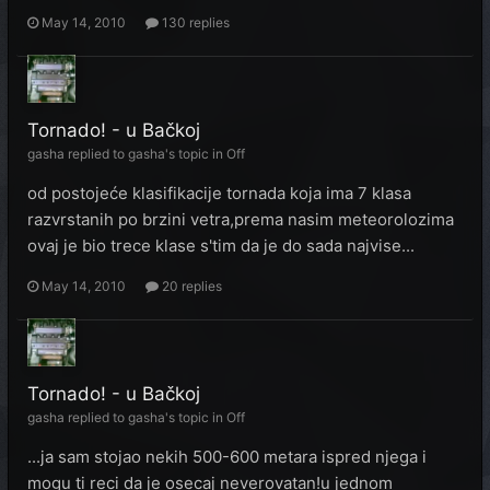
May 14, 2010
130 replies
Tornado! - u Bačkoj
gasha
replied to
gasha
's topic in
Off
od postojeće klasifikacije tornada koja ima 7 klasa
razvrstanih po brzini vetra,prema nasim meteorolozima
ovaj je bio trece klase s'tim da je do sada najvise...
May 14, 2010
20 replies
Tornado! - u Bačkoj
gasha
replied to
gasha
's topic in
Off
...ja sam stojao nekih 500-600 metara ispred njega i
mogu ti reci da je osecaj neverovatan!u jednom