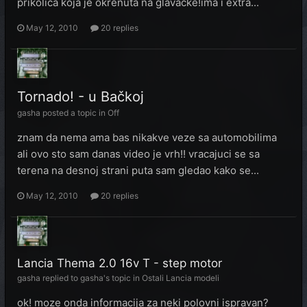
prikolica koja je okrenuta na glavacke!ima i extra...
May 12, 2010
20 replies
Tornado! - u Bačkoj
gasha
posted a topic in
Off
znam da nema ama bas nikakve veze sa automobilima
ali ovo sto sam danas video je vrh!! vracajuci se sa
terena na desnoj strani puta sam gledao kako se...
May 12, 2010
20 replies
Lancia Thema 2.0 16v T - step motor
gasha
replied to
gasha
's topic in
Ostali Lancia modeli
ok! moze onda informacija za neki polovni ispravan?