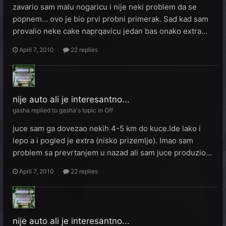
zavario sam malu nogaricu i nije neki problem da se
popnem... ovo je bio prvi probni primerak. Sad kad sam
provalio neke cake naprqavicu jedan bas onako extra...
April 7, 2010
22 replies
nije auto ali je interesantno...
gasha
replied to
gasha
's topic in
Off
juce sam ga dovezao nekih 4-5 km do kuce.Ide lako i
lepo a i pogled je extra (nisko prizemlje). Imao sam
problem sa prevrtanjem u nazad ali sam juce produzio...
April 7, 2010
22 replies
nije auto ali je interesantno...