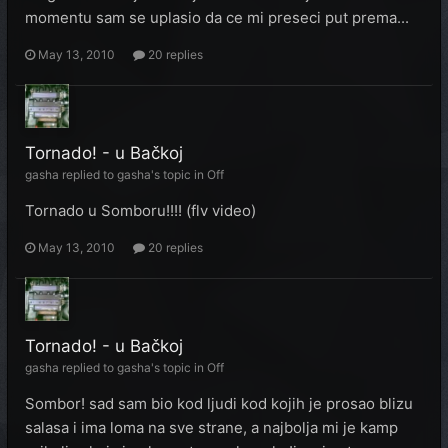
momentu sam se uplasio da ce mi preseci put prema...
May 13, 2010
20 replies
Tornado! - u Bačkoj
gasha
replied to
gasha
's topic in
Off
Tornado u Somboru!!!! (flv video)
May 13, 2010
20 replies
Tornado! - u Bačkoj
gasha
replied to
gasha
's topic in
Off
Sombor! sad sam bio kod ljudi kod kojih je prosao blizu
salasa i ima loma na sve strane, a najbolja mi je kamp