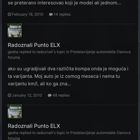
se preterano interesovao koji je model ali jednom...
February 18, 2010
14 replies
Radoznali Punto ELX
gasha
replied to
radoznali
's topic in
Predstavljanje automobila članova
foruma
ako su ugradjivali dva različita kompa onda je moguća i
ta varijanta. Moj auto je iz osmog meseca i nema tu
varijantu km/l, ali ko ga zna...
January 12, 2010
48 replies
Radoznali Punto ELX
gasha
replied to
radoznali
's topic in
Predstavljanje automobila članova
foruma