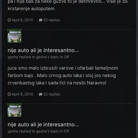
pa i nije bas za neke guzve to je definitivno... Više je za
krstarenje autoputem
April 8, 2010
22 replies
nije auto ali je interesantno...
gasha
replied to
gasha
's topic in
Off
juce smo malo izbrusili varove i ofarbali temeljnom
farbom bajs . Malo crnog auto laka i sloj jos nekog
crvenkastog laka i sada lici na nesto Naravno!
April 8, 2010
22 replies
nije auto ali je interesantno...
gasha
replied to
gasha
's topic in
Off