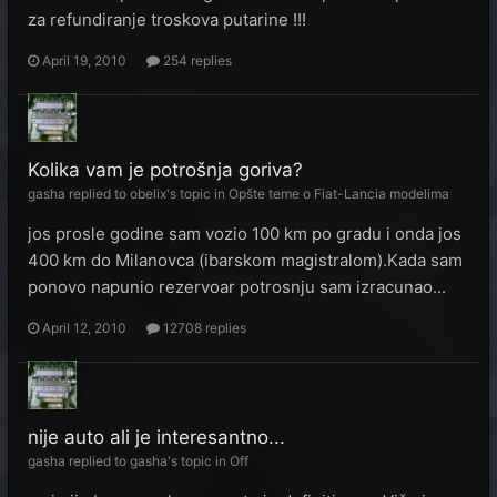
za refundiranje troskova putarine !!!
April 19, 2010
254 replies
Kolika vam je potrošnja goriva?
gasha
replied to
obelix
's topic in
Opšte teme o Fiat-Lancia modelima
jos prosle godine sam vozio 100 km po gradu i onda jos
400 km do Milanovca (ibarskom magistralom).Kada sam
ponovo napunio rezervoar potrosnju sam izracunao...
April 12, 2010
12708 replies
nije auto ali je interesantno...
gasha
replied to
gasha
's topic in
Off