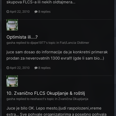
skupova FLCS-a ili nekih oldtajmera...
April 22, 2010
8 replies
Optimista ili....?
gasha
replied to
djape1977
's topic in
Fiat/Lancia Oldtimer
juce sam dosao do informacije da je konkretni primerak
prodan za neverovatnih 1300 evra!!! (gde li sam bio...)
April 22, 2010
8 replies
10. Zvanično FLCS Okupljanje & roštilj
gasha
replied to
neshaoct
's topic in
Zvanična Okupljanja
Juce je bilo OK. Lepo mesto,ljudi raspolozeni,vreme
extra... Sve pohvale organizatorima a posebno pohvala