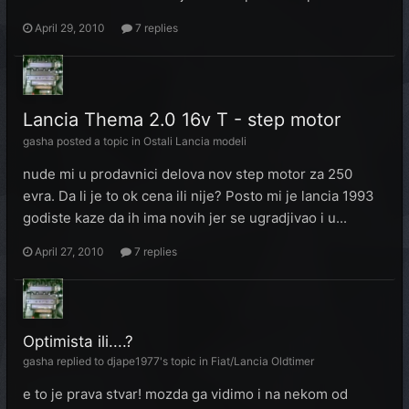
April 29, 2010
7 replies
Lancia Thema 2.0 16v T - step motor
gasha
posted a topic in
Ostali Lancia modeli
nude mi u prodavnici delova nov step motor za 250
evra. Da li je to ok cena ili nije? Posto mi je lancia 1993
godiste kaze da ih ima novih jer se ugradjivao i u...
April 27, 2010
7 replies
Optimista ili....?
gasha
replied to
djape1977
's topic in
Fiat/Lancia Oldtimer
e to je prava stvar! mozda ga vidimo i na nekom od