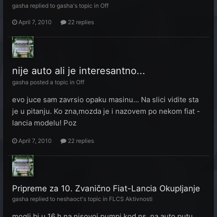
gasha
replied to
gasha
's topic in
Off
April 7, 2010
22 replies
nije auto ali je interesantno...
gasha
posted a topic in
Off
evo juce sam zavrsio opaku masinu... Na slici vidite sta
je u pitanju. Ko zna,mozda je i nazovem po nekom fiat -
lancia modelu! Poz
April 7, 2010
22 replies
Pripreme za 10. Zvanično Fiat-Lancia Okupljanje
gasha
replied to
neshaoct
's topic in
FLCS Aktivnosti
mogli bi u 16 h na nisovoj pumpi kod ns ,na auto putu ,