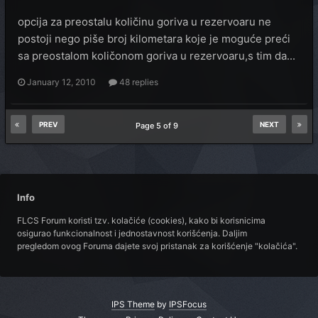
opcija za preostalu količinu goriva u rezervoaru ne
postoji nego piše broj kilometara koje je moguće preći
sa preostalom količonom goriva u rezervoaru,s tim da...
January 12, 2010
48 replies
PREV
NEXT
Page 5 of 9
Info
FLCS Forum koristi tzv. kolačiće (cookies), kako bi korisnicima
osigurao funkcionalnost i jednostavnost korišćenja. Daljim
pregledom ovog Foruma dajete svoj pristanak za korišćenje "kolačića".
IPS Theme
by
IPSFocus