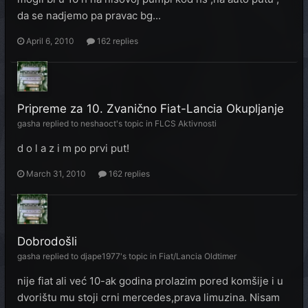
da se nadjemo pa pravac bg...
April 6, 2010
162 replies
Pripreme za 10. Zvanično Fiat-Lancia Okupljanje
gasha
replied to
neshaoct
's topic in
FLCS Aktivnosti
d o l a z i m po prvi put!
March 31, 2010
162 replies
Dobrodošli
gasha
replied to
djape1977
's topic in
Fiat/Lancia Oldtimer
nije fiat ali već 10-ak godina prolazim pored komšije i u
dvorištu mu stoji crni mercedes,prava limuzina. Nisam