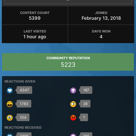
CONTENT COUNT
JOINED
5399
February 13, 2018
LAST VISITED
DAYS WON
1 hour ago
4
COMMUNITY REPUTATION
5223
REACTIONS GIVEN
4347
187
1783
28
104
1
REACTIONS RECEIVED