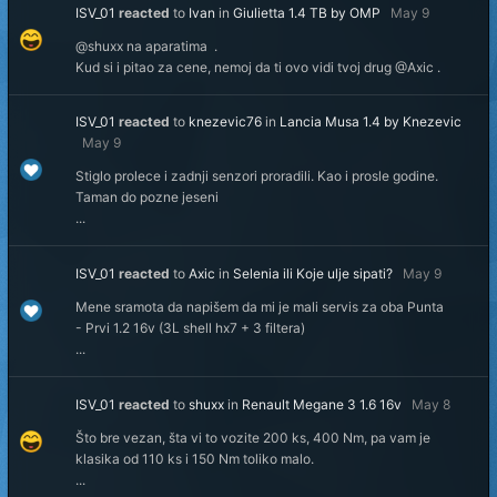
ISV_01
reacted
to
Ivan
in
Giulietta 1.4 TB by OMP
May 9
@shuxx na aparatima .
Kud si i pitao za cene, nemoj da ti ovo vidi tvoj drug @Axic .
ISV_01
reacted
to
knezevic76
in
Lancia Musa 1.4 by Knezevic
May 9
Stiglo prolece i zadnji senzori proradili. Kao i prosle godine.
Taman do pozne jeseni
...
ISV_01
reacted
to
Axic
in
Selenia ili Koje ulje sipati?
May 9
Mene sramota da napišem da mi je mali servis za oba Punta
- Prvi 1.2 16v (3L shell hx7 + 3 filtera)
...
ISV_01
reacted
to
shuxx
in
Renault Megane 3 1.6 16v
May 8
Što bre vezan, šta vi to vozite 200 ks, 400 Nm, pa vam je
klasika od 110 ks i 150 Nm toliko malo.
...