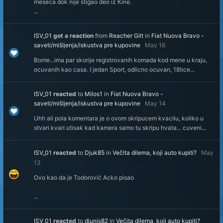
meseca dok nije stigao deo iz Kine.
...
ISV_01
got a reaction
from
Reacher Gilt
in
Fiat Nuova Bravo -
saveti/mišljenja/iskustva pre kupovine
May 16
Bome...ima par skorije registrovanih komada kod mene u kraju,
ocuvanih kao casa. I jedan Sport, odlicno ocuvan, 18tice...
ISV_01
reacted
to
Milos1
in
Fiat Nuova Bravo -
saveti/mišljenja/iskustva pre kupovine
May 14
Uhh ali pola komentara je o ovom skripucem kvacilu, koliko u
stvari kvari utisak kad kamera samo tu skripu hvata... cuveni...
ISV_01
reacted
to
Djuk85
in
Večita dilema, koji auto kupiti?
May
13
Ovo kao da je Todorović Acko pisao
...
ISV_01
reacted
to
djunis82
in
Večita dilema, koji auto kupiti?