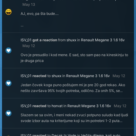
May 13
AJ, evo, pa šta bude....
...
ISV_01
got a reaction
from
shuxx
in
Renault Megane 3 1.6 16v
May 12
Ovo je presudilo i kod mene. E sad, sto sam pao na kineskinju to
je druga prica
ISV_01
reacted
to
shuxx
in
Renault Megane 3 1.6 16v
May 12
Jedan čovek koga puno poštujem mi je pre 20 god rekao. Ako
nešto završava 95% tvojih potreba, odlično. Za onih 5%, se...
ISV_01
reacted
to
horvat
in
Renault Megane 3 1.6 16v
May 12
Slazem se sa ovim, i meni nekad zvuci potpuno suludo kad ljudi
svode izbor auta na kriterijume koji su im potrebni 1-2 puta...
ISV_01
reacted
to
Decak Iz Vode
in
Večita dilema, koji auto