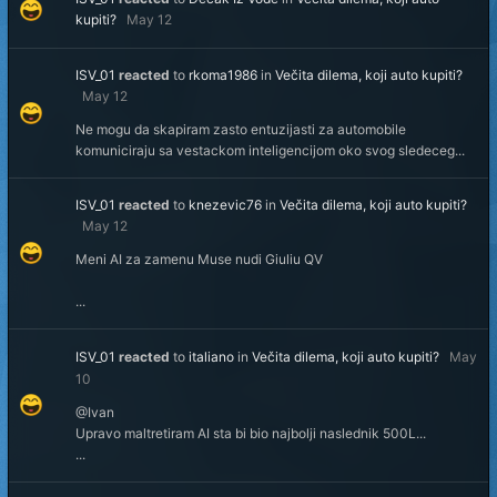
kupiti?
May 12
ISV_01
reacted
to
rkoma1986
in
Večita dilema, koji auto kupiti?
May 12
Ne mogu da skapiram zasto entuzijasti za automobile
komuniciraju sa vestackom inteligencijom oko svog sledeceg...
ISV_01
reacted
to
knezevic76
in
Večita dilema, koji auto kupiti?
May 12
Meni AI za zamenu Muse nudi Giuliu QV
...
ISV_01
reacted
to
italiano
in
Večita dilema, koji auto kupiti?
May
10
@Ivan
Upravo maltretiram AI sta bi bio najbolji naslednik 500L...
...