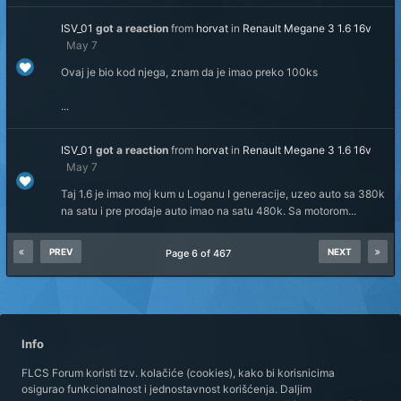
ISV_01
got a reaction
from
horvat
in
Renault Megane 3 1.6 16v
May 7
Ovaj je bio kod njega, znam da je imao preko 100ks
...
ISV_01
got a reaction
from
horvat
in
Renault Megane 3 1.6 16v
May 7
Taj 1.6 je imao moj kum u Loganu I generacije, uzeo auto sa 380k
na satu i pre prodaje auto imao na satu 480k. Sa motorom...
PREV
NEXT
Page 6 of 467
Info
FLCS Forum koristi tzv. kolačiće (cookies), kako bi korisnicima
osigurao funkcionalnost i jednostavnost korišćenja. Daljim