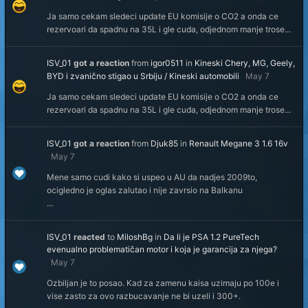
Ja samo cekam sledeci update EU komisije o CO2 a onda ce
rezervoari da spadnu na 35L i gle cuda, odjednom manje trose...
ISV_01
got a reaction
from
igor0511
in
Kineski Chery, MG, Geely,
BYD i zvanično stigao u Srbiju / Kineski automobili
May 7
Ja samo cekam sledeci update EU komisije o CO2 a onda ce
rezervoari da spadnu na 35L i gle cuda, odjednom manje trose...
ISV_01
got a reaction
from
Djuk85
in
Renault Megane 3 1.6 16v
May 7
Mene samo cudi kako si uspeo u AU da nadjes 2009to,
ocigledno je oglas zalutao i nije zavrsio na Balkanu
...
ISV_01
reacted
to
MiloshBg
in
Da li je PSA 1.2 PureTech
evenualno problematičan motor i koja je garancija za njega?
May 7
Ozbiljan je to posao. Kad za zamenu kaisa uzimaju po 100e i
vise zasto za ovo razbucavanje ne bi uzeli i 300+.