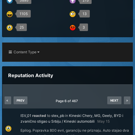
3895
215
1105
13
25
3
Content Type
Reputation Activity
PREV
NEXT
Page 6 of 467
ISV_01
reacted
to
stex_pb
in
Kineski Chery, MG, Geely, BYD i
zvanično stigao u Srbiju / Kineski automobili
May 15
Epilog. Popravka 800 evri, garanciju ne priznaju. Auto stajao dva