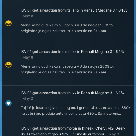
ISV_01
got a reaction
from
italiano
in
Renault Megane 3 1.6 16v
May 8
Mene samo cudi kako si uspeo u AU da nadjes 2009to,
ocigledno je oglas zalutao i nije zavrsio na Balkanu
...
ISV_01
got a reaction
from
shuxx
in
Renault Megane 3 1.6 16v
May 8
Mene samo cudi kako si uspeo u AU da nadjes 2009to,
ocigledno je oglas zalutao i nije zavrsio na Balkanu
...
ISV_01
got a reaction
from
shuxx
in
Renault Megane 3 1.6 16v
May 8
Taj 1.6 je imao moj kum u Loganu I generacije, uzeo auto sa 380k
na satu i pre prodaje auto imao na satu 480k. Sa motorom...
ISV_01
got a reaction
from
moron
in
Kineski Chery, MG, Geely,
BYD i zvanično stigao u Srbiju / Kineski automobili
May 8