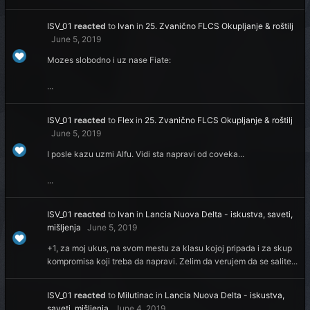
ISV_01
reacted
to
Ivan
in
25. Zvanično FLCS Okupljanje & roštilj
June 5, 2019
Mozes slobodno i uz nase Fiate:
...
ISV_01
reacted
to
Flex
in
25. Zvanično FLCS Okupljanje & roštilj
June 5, 2019
I posle kazu uzmi Alfu. Vidi sta napravi od coveka...
...
ISV_01
reacted
to
Ivan
in
Lancia Nuova Delta - iskustva, saveti,
mišljenja
June 5, 2019
+1, za moj ukus, na svom mestu za klasu kojoj pripada i za skup
kompromisa koji treba da napravi. Zelim da verujem da se salite...
ISV_01
reacted
to
Milutinac
in
Lancia Nuova Delta - iskustva,
saveti, mišljenja
June 4, 2019