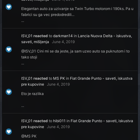
Elegantan auto za uzivanje sa Twin Turbo motorom i 190ks. Pa u
fabrici su ga vec predodredili...
...
ISV_01
reacted
to
darkman14
in
Lancia Nuova Delta - iskustva,
saveti, mišljenja
June 4, 2019
@ISV_01 Cini mi se da jeste, ja sam uzeo auto sa puknutom i to
tako stoji
...
ISV_01
reacted
to
MS PK
in
Fiat Grande Punto - saveti, iskustva
pre kupovine
June 4, 2019
Eto je razlika
...
ISV_01
reacted
to
hibi011
in
Fiat Grande Punto - saveti, iskustva
pre kupovine
June 4, 2019
@MS PK