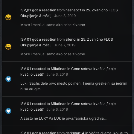
ISV_01
got a reaction
from
neshaoct
in
25. Zvanično FLCS
Okupljanje & roštilj
June 8, 2019
Moze i meni, al samo ako brise zivotne
ISV_01
got a reaction
from
silenci
in
25. Zvanično FLCS
Okupljanje & roštilj
June 7, 2019
Moze i meni, al samo ako brise zivotne
ISV_01
reacted
to
Milutinac
in
Cene setova kvačila / koje
kvačilo uzeti?
June 6, 2019
Luk i Sachs dele prvo mesto po meni. I nema greske ni sa jednim
ni sa drugim.
ISV_01
reacted
to
Milutinac
in
Cene setova kvačila / koje
kvačilo uzeti?
June 6, 2019
A zasto ne LUK? Pa LUk je prva/fabricka ugradnja...
ISV_01
got a reaction
from
darkman14
in
Večita dilema, koji auto