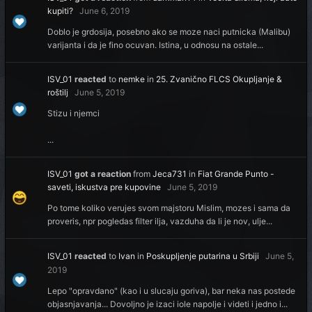
kupiti?
June 6, 2019
Doblo je grdosija, posebno ako se moze naci putnicka (Malibu)
varijanta i da je fino ocuvan. Istina, u odnosu na ostale...
ISV_01
reacted
to
nemke
in
25. Zvanično FLCS Okupljanje &
roštilj
June 5, 2019
Stizu i njemci
...
ISV_01
got a reaction
from
Jeca731
in
Fiat Grande Punto -
saveti, iskustva pre kupovine
June 5, 2019
Po tome koliko verujes svom majstoru Mislim, mozes i sama da
proveris, npr pogledas filter ilja, vazduha da li je nov, ulje...
ISV_01
reacted
to
Ivan
in
Poskupljenje putarina u Srbiji
June 5,
2019
Lepo "opravdano" (kao i u slucaju goriva), bar neka nas postede
objasnjavanja... Dovoljno je izaci iole napolje i videti i jedno i...