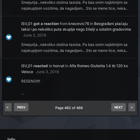
Smejurija...nekoliko stotina taxista. Pa bas onim najbitnijim sa
najskupljom vozilima, da nagadjam... Sto se mene tice, neka...
ISV_01
got a reaction
from
knezevic76
in
Beograđani plaćaju
taksi i po nekoliko puta skuplje nego žitelji u ostalim gradovima
June 3, 2019
Smejurija...nekoliko stotina taxista. Pa bas onim najbitnijim sa
najskupljom vozilima, da nagadjam... Sto se mene tice, neka...
ISV_01
reacted
to
horvat
in
Alfa Romeo Giulietta 1.4 tb 120 ks
Veloce
June 3, 2019
RESENO!!!!
...
PREV
NEXT
Page 462 of 466
Info