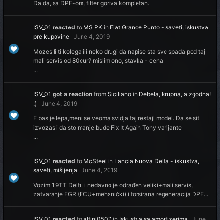
Da da, sa DPF-om, filter goriva kompletan.
ISV_01
reacted
to
MS PK
in
Fiat Grande Punto - saveti, iskustva
pre kupovine
June 4, 2019
Mozes li ti kolega ili neko drugi da napise sta sve spada pod taj
mali servis od 80eur? mislim ono, stavka - cena
...
ISV_01
got a reaction
from
Siciliano
in
Debela, krupna, a zgodna!
:)
June 4, 2019
E bas je lepa,meni se veoma svidja taj restajl model. Da se sit
izvozas i da sto manje bude Fix It Again Tony varijante
...
ISV_01
reacted
to
McSteel
in
Lancia Nuova Delta - iskustva,
saveti, mišljenja
June 4, 2019
Vozim 1.9TT Deltu i nedavno je odrađen veliki+mali servis,
zatvaranje EGR (ECU+mehanički) i forsirana regeneracija DPF...
ISV_01
reacted
to
alfini0507
in
Iskustva sa amortizerima
June