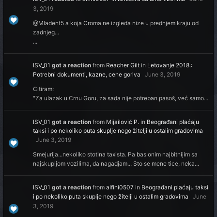
3, 2019
@Mladent5 a koja Croma ne izgleda nize u prednjem kraju od
zadnjeg...
...
ISV_01
got a reaction
from
Reacher Gilt
in
Letovanje 2018.:
Potrebni dokumenti, kazne, cene goriva
June 3, 2019
Citiram:
"Za ulazak u Crnu Goru, za sada nije potreban pasoš, već samo...
ISV_01
got a reaction
from
Mijailović P.
in
Beograđani plaćaju
taksi i po nekoliko puta skuplje nego žitelji u ostalim gradovima
June 3, 2019
Smejurija...nekoliko stotina taxista. Pa bas onim najbitnijim sa
najskupljom vozilima, da nagadjam... Sto se mene tice, neka...
ISV_01
got a reaction
from
alfini0507
in
Beograđani plaćaju taksi
i po nekoliko puta skuplje nego žitelji u ostalim gradovima
June
3, 2019