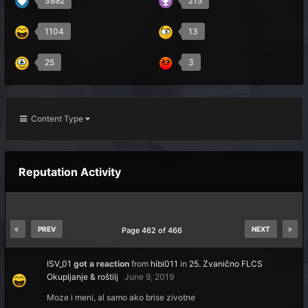
3892
215
1104
13
25
3
Content Type
Reputation Activity
PREV
NEXT
Page 462 of 466
ISV_01
got a reaction
from
hibi011
in
25. Zvanično FLCS
Okupljanje & roštilj
June 9, 2019
Moze i meni, al samo ako brise zivotne