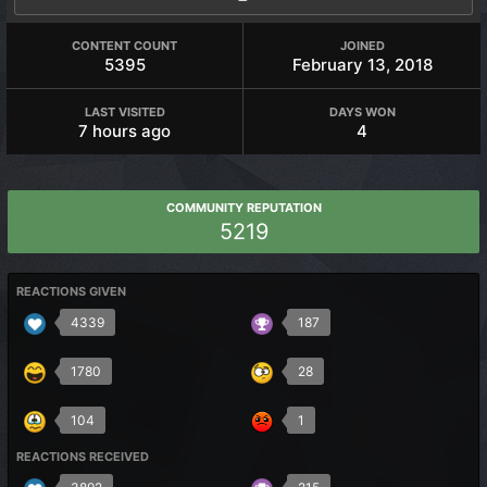
CONTENT COUNT
JOINED
5395
February 13, 2018
LAST VISITED
DAYS WON
7 hours ago
4
COMMUNITY REPUTATION
5219
REACTIONS GIVEN
4339
187
1780
28
104
1
REACTIONS RECEIVED