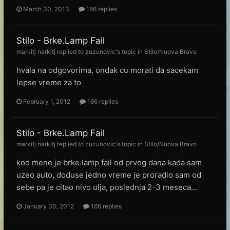
March 30, 2013
166 replies
Stilo - Brke.Lamp Fail
markitj narkitj
replied to
zuzunovic
's topic in
Stilo/Nuova Bravo
hvala na odgovorima, ondak cu morati da sacekam
lepse vreme za to
February 1, 2012
166 replies
Stilo - Brke.Lamp Fail
markitj narkitj
replied to
zuzunovic
's topic in
Stilo/Nuova Bravo
kod mene je brke.lamp fail od prvog dana kada sam
uzeo auto, doduse jedno vreme je proradio sam od
sebe pa je citao nivo ulja, poslednja 2-3 meseca...
January 30, 2012
166 replies