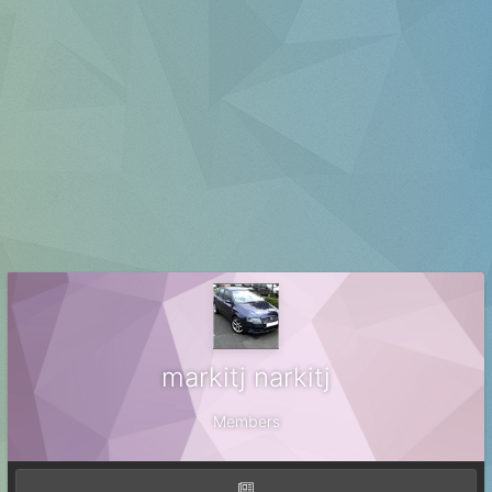
markitj narkitj
Members