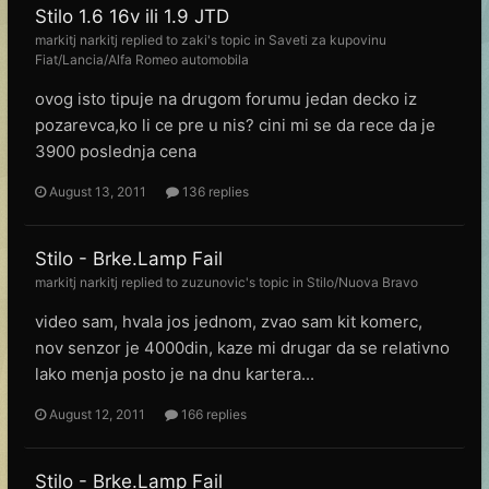
Stilo 1.6 16v ili 1.9 JTD
markitj narkitj
replied to
zaki
's topic in
Saveti za kupovinu
Fiat/Lancia/Alfa Romeo automobila
ovog isto tipuje na drugom forumu jedan decko iz
pozarevca,ko li ce pre u nis? cini mi se da rece da je
3900 poslednja cena
August 13, 2011
136 replies
Stilo - Brke.Lamp Fail
markitj narkitj
replied to
zuzunovic
's topic in
Stilo/Nuova Bravo
video sam, hvala jos jednom, zvao sam kit komerc,
nov senzor je 4000din, kaze mi drugar da se relativno
lako menja posto je na dnu kartera...
August 12, 2011
166 replies
Stilo - Brke.Lamp Fail