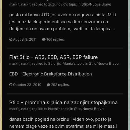
markitj narkitj
replied to
zuzunovic
's topic in
Stilo/Nuova Bravo
posto mi bravo JTD jos uvek ne odgovara nista, Miki
jesi mozda eksperimentisao sa tim senzorom da
dodjem da resavamo problem, svetli mi ta lampica...
August 9, 2011
166 replies
Fiat Stilo - ABS, EBD, ASR, ESP failure
markitj narkitj
replied to
Stilo_jtd_Mania
's topic in
Stilo/Nuova Bravo
EBD - Electronic Brakeforce Distribution
October 23, 2010
292 replies
Stilo - promena sijalica na zadnjim stopajkama
markitj narkitj
replied to
Noćni
's topic in
Stilo/Nuova Bravo
danas bacih pogled na brzinu i videh ovo, posto ja
nemam blage veze sa ovim stvarima, sta mi je masa i