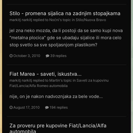
Stilo - promena sijalica na zadnjim stopajkama
markitj narkitj
replied to
Noćni
's topic in
Stilo/Nuova Bravo
jel zna neko mozda, da li postoji da se samo kupi nova
"metalna plocica" gde se ubadaju sijalice ili mora celo
stop svetlo sa sve spoljasnjom plastikom?
October 3, 2010
39 replies
Fiat Marea - saveti, iskustva...
markitj narkitj
replied to
Martin
's topic in
Saveti za kupovinu
Fiat/Lancia/Alfa Romeo automobila
nije, on je nakon nadvoznjaka za bele vode...
August 17, 2010
194 replies
Za proveru pre kupovine Fiat/Lancia/Alfa
automobila