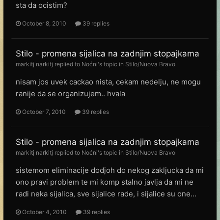
sta da ocistim?
October 8, 2010
39 replies
Stilo - promena sijalica na zadnjim stopajkama
markitj narkitj
replied to
Noćni
's topic in
Stilo/Nuova Bravo
nisam jos uvek cackao nista, cekam nedelju, ne mogu
ranije da se organizujem.. hvala
October 7, 2010
39 replies
Stilo - promena sijalica na zadnjim stopajkama
markitj narkitj
replied to
Noćni
's topic in
Stilo/Nuova Bravo
sistemom eliminacije dodjoh do nekog zakljucka da mi
ono pravi problem te mi komp stalno javlja da mi ne
radi neka sijalica, sve sijalice rade, i sijalice su one...
October 4, 2010
39 replies