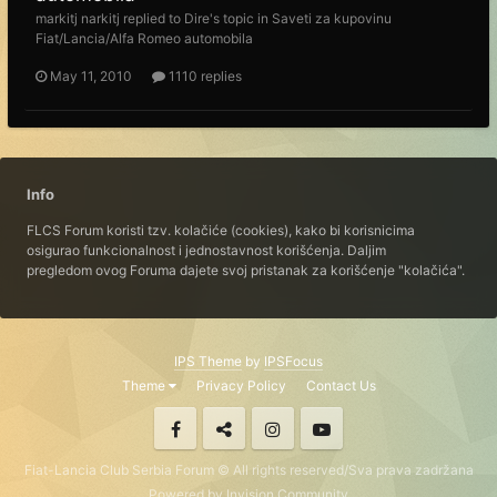
markitj narkitj
replied to
Dire
's topic in
Saveti za kupovinu
Fiat/Lancia/Alfa Romeo automobila
May 11, 2010
1110 replies
Info
FLCS Forum koristi tzv. kolačiće (cookies), kako bi korisnicima
osigurao funkcionalnost i jednostavnost korišćenja. Daljim
pregledom ovog Foruma dajete svoj pristanak za korišćenje "kolačića".
IPS Theme
by
IPSFocus
Theme
Privacy Policy
Contact Us
Fiat-Lancia Club Serbia Forum © All rights reserved/Sva prava zadržana
Powered by Invision Community