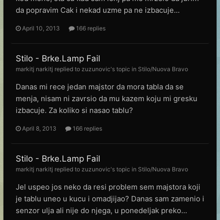
da popravim Cak i nekad uzme pa ne izbacuje...
April 10, 2013
166 replies
Stilo - Brke.Lamp Fail
markitj narkitj
replied to
zuzunovic
's topic in
Stilo/Nuova Bravo
Danas mi rece jedan majstor da mora tabla da se
menja, nisam ni zavrsio da mu kazem koju mi gresku
izbacuje. Za koliko si nasao tablu?
April 8, 2013
166 replies
Stilo - Brke.Lamp Fail
markitj narkitj
replied to
zuzunovic
's topic in
Stilo/Nuova Bravo
Jel uspeo jos neko da resi problem sem majstora koji
je tablu uneo u kucu i omadjijao? Danas sam zamenio i
senzor ulja ali nije do njega, u ponedeljak preko...