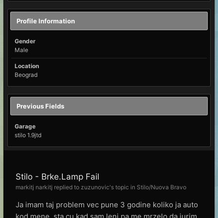
Profile Information
Gender
Male
Location
Beograd
Previous Fields
Garage
stilo 1.9jtd
Stilo - Brke.Lamp Fail
markitj narkitj
replied to
zuzunovic
's topic in
Stilo/Nuova Bravo
Ja imam taj problem vec pune 3 godine koliko ja auto
kod mene, sta cu kad sam lenj pa me mrzelo da jurim