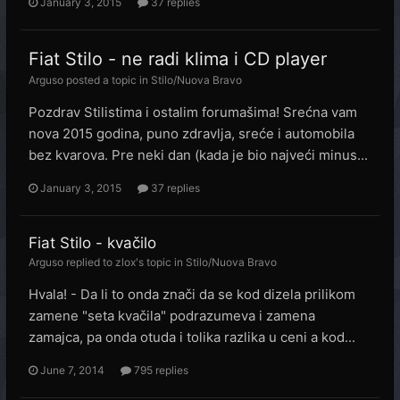
January 3, 2015
37 replies
Fiat Stilo - ne radi klima i CD player
Arguso
posted a topic in
Stilo/Nuova Bravo
Pozdrav Stilistima i ostalim forumašima! Srećna vam
nova 2015 godina, puno zdravlja, sreće i automobila
bez kvarova. Pre neki dan (kada je bio najveći minus...
January 3, 2015
37 replies
Fiat Stilo - kvačilo
Arguso
replied to
zlox
's topic in
Stilo/Nuova Bravo
Hvala! - Da li to onda znači da se kod dizela prilikom
zamene "seta kvačila" podrazumeva i zamena
zamajca, pa onda otuda i tolika razlika u ceni a kod...
June 7, 2014
795 replies