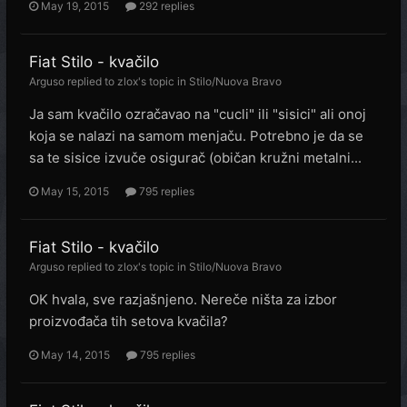
May 19, 2015
292 replies
Fiat Stilo - kvačilo
Arguso
replied to
zlox
's topic in
Stilo/Nuova Bravo
Ja sam kvačilo ozračavao na "cucli" ili "sisici" ali onoj
koja se nalazi na samom menjaču. Potrebno je da se
sa te sisice izvuče osigurač (običan kružni metalni...
May 15, 2015
795 replies
Fiat Stilo - kvačilo
Arguso
replied to
zlox
's topic in
Stilo/Nuova Bravo
OK hvala, sve razjašnjeno. Nereče ništa za izbor
proizvođača tih setova kvačila?
May 14, 2015
795 replies