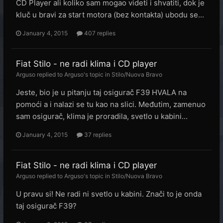
CD Player ali koliko sam mogao videti i shvatiti, dok je
kluč u bravi za start motora (bez kontakta) ubodu se...
January 4, 2015
407 replies
Fiat Stilo - ne radi klima i CD player
Arguso
replied to
Arguso
's topic in
Stilo/Nuova Bravo
Jeste, bio je u pitanju taj osigurač F39 HVALA na
pomoći a i nalazi se tu kao na slici. Međutim, zamenuo
sam osigurač, klima je proradila, svetlo u kabini...
January 4, 2015
37 replies
Fiat Stilo - ne radi klima i CD player
Arguso
replied to
Arguso
's topic in
Stilo/Nuova Bravo
U pravu si! Ne radi ni svetlo u kabini. Znači to je onda
taj osigurač F39?