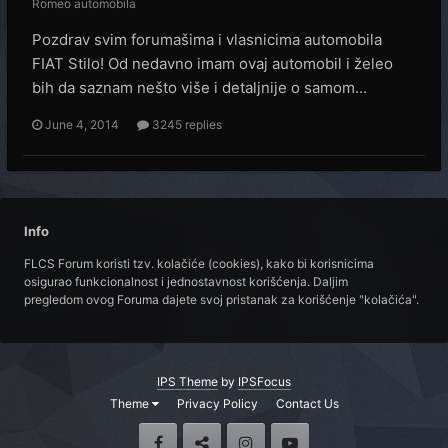
Romeo automobila
Pozdrav svim forumašima i vlasnicima automobila
FIAT Stilo! Od nedavno imam ovaj automobil i želeo
bih da saznam nešto više i detaljnije o samom...
June 4, 2014
3245 replies
Info
FLCS Forum koristi tzv. kolačiće (cookies), kako bi korisnicima
osigurao funkcionalnost i jednostavnost korišćenja. Daljim
pregledom ovog Foruma dajete svoj pristanak za korišćenje "kolačića".
IPS Theme
by
IPSFocus
Theme
Privacy Policy
Contact Us