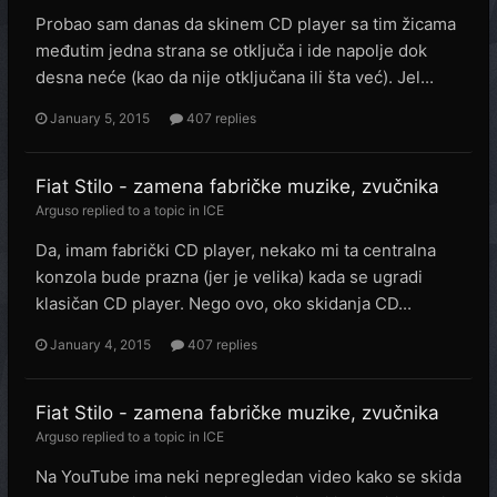
Probao sam danas da skinem CD player sa tim žicama
međutim jedna strana se otključa i ide napolje dok
desna neće (kao da nije otključana ili šta već). Jel...
January 5, 2015
407 replies
Fiat Stilo - zamena fabričke muzike, zvučnika
Arguso
replied to a topic in
ICE
Da, imam fabrički CD player, nekako mi ta centralna
konzola bude prazna (jer je velika) kada se ugradi
klasičan CD player. Nego ovo, oko skidanja CD...
January 4, 2015
407 replies
Fiat Stilo - zamena fabričke muzike, zvučnika
Arguso
replied to a topic in
ICE
Na YouTube ima neki nepregledan video kako se skida