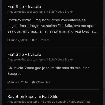
Fiat Stilo - kvačilo
Arguso
replied to
zlox
's topic in
Stilo/Nuova Bravo
Pozdrav vozači i majstori! Posle konsultacije sa
majstorima i drugim vozačima Fiat Stila, evo me opet
sa novim informacijama ( a i pitanjima) u vezi kvačila...
June 7, 2014
795 replies
Fiat Stilo - kvačilo
Arguso
replied to
zlox
's topic in
Stilo/Nuova Bravo
OK, hvala. Znam gde je to, mislio sam da misliš na
Beograd.
June 4, 2014
795 replies
Savet pri kupovini Fiat Stilo
Arguso
replied to a topic in
Saveti za kupovinu Fiat/Lancia/Alfa