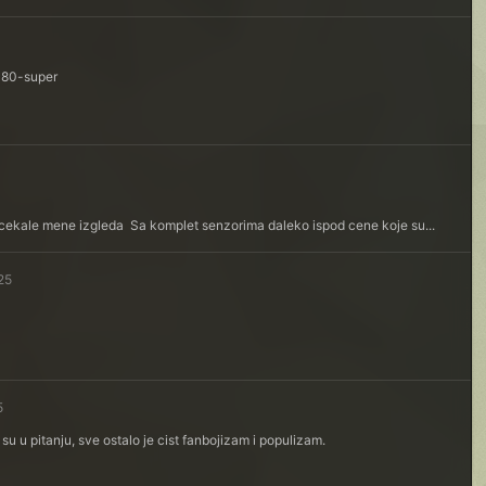
180-super
je, cekale mene izgleda Sa komplet senzorima daleko ispod cene koje su...
25
5
u u pitanju, sve ostalo je cist fanbojizam i populizam.