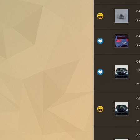
de
8
de
8
de
"P
...
de
Al
...
de