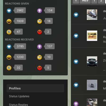
1
2
PREV
REACTIONS GIVEN
2962
134
de
Ju
1939
18
de
47
2
Ra
REACTIONS RECEIVED
it
3785
137
de
1230
10
Zi
32
5
...
de
Profiles
Me
Status Updates
de
Status Replies