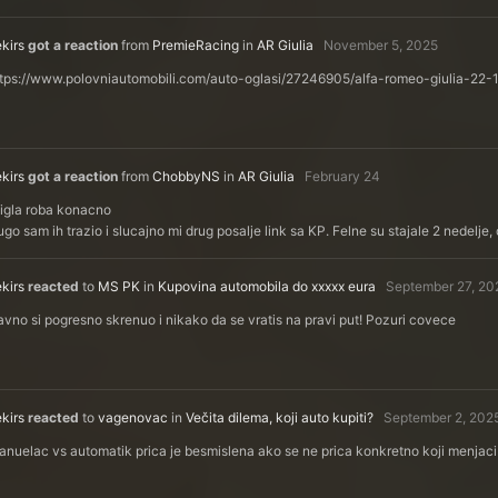
kirs
got a reaction
from
PremieRacing
in
AR Giulia
November 5, 2025
ttps://www.polovniautomobili.com/auto-oglasi/27246905/alfa-romeo-giulia-22-
kirs
got a reaction
from
ChobbyNS
in
AR Giulia
February 24
tigla roba konacno
go sam ih trazio i slucajno mi drug posalje link sa KP. Felne su stajale 2 nedel
kirs
reacted
to
MS PK
in
Kupovina automobila do xxxxx eura
September 27, 20
vno si pogresno skrenuo i nikako da se vratis na pravi put! Pozuri covece
kirs
reacted
to
vagenovac
in
Večita dilema, koji auto kupiti?
September 2, 202
nuelac vs automatik prica je besmislena ako se ne prica konkretno koji menjaci s