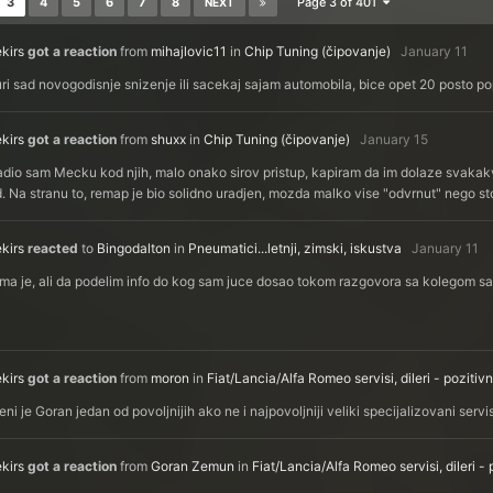
3
4
5
6
7
8
Page 3 of 401
NEXT
kirs
got a reaction
from
mihajlovic11
in
Chip Tuning (čipovanje)
January 11
ri sad novogodisnje snizenje ili sacekaj sajam automobila, bice opet 20 posto p
kirs
got a reaction
from
shuxx
in
Chip Tuning (čipovanje)
January 15
dio sam Mecku kod njih, malo onako sirov pristup, kapiram da im dolaze svakakvi
d. Na stranu to, remap je bio solidno uradjen, mozda malko vise "odvrnut" nego st
kirs
reacted
to
Bingodalton
in
Pneumatici...letnji, zimski, iskustva
January 11
ma je, ali da podelim info do kog sam juce dosao tokom razgovora sa kolegom s
kirs
got a reaction
from
moron
in
Fiat/Lancia/Alfa Romeo servisi, dileri - pozitiv
ni je Goran jedan od povoljnijih ako ne i najpovoljniji veliki specijalizovani servi
kirs
got a reaction
from
Goran Zemun
in
Fiat/Lancia/Alfa Romeo servisi, dileri -