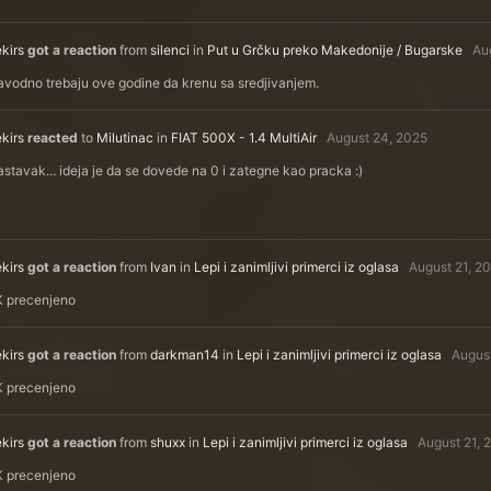
kirs
got a reaction
from
silenci
in
Put u Grčku preko Makedonije / Bugarske
Au
avodno trebaju ove godine da krenu sa sredjivanjem.
kirs
reacted
to
Milutinac
in
FIAT 500X - 1.4 MultiAir
August 24, 2025
stavak... ideja je da se dovede na 0 i zategne kao pracka :)
kirs
got a reaction
from
Ivan
in
Lepi i zanimljivi primerci iz oglasa
August 21, 2
K precenjeno
kirs
got a reaction
from
darkman14
in
Lepi i zanimljivi primerci iz oglasa
Augus
K precenjeno
kirs
got a reaction
from
shuxx
in
Lepi i zanimljivi primerci iz oglasa
August 21, 
K precenjeno