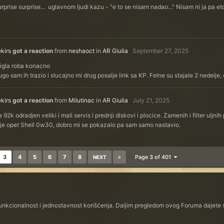
rprise surprise... uglavnom ljudi kazu - "e to se nisam nadao..." Nisam ni ja pa eto
kirs
got a reaction
from
neshaoct
in
AR Giulia
September 27, 2025
tigla roba konacno
go sam ih trazio i slucajno mi drug posalje link sa KP. Felne su stajale 2 nedel
kirs
got a reaction
from
Milutinac
in
AR Giulia
July 21, 2025
 92k odradjen veliki i mali servis i prednji diskovi i plocice. Zamenih i filter uljn
lje opet Shell 0w30, dobro mi se pokazalo pa sam samo nastavio.
3
4
5
6
7
8
Page 3 of 401
NEXT
funkcionalnost i jednostavnost korišćenja. Daljim pregledom ovog Foruma dajete s