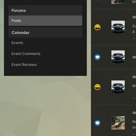
Me
Forums
de
Posts
Sv
A 
Calendar
...
Events
Event Comments
de
Event Reviews
de
Mu
...
de
Ne
im
...