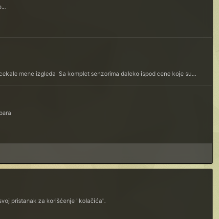
...
je, cekale mene izgleda Sa komplet senzorima daleko ispod cene koje su...
ih para
voj pristanak za korišćenje "kolačića".