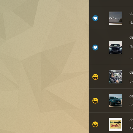
de
N
de
Na
...
de
8
de
8
de
8