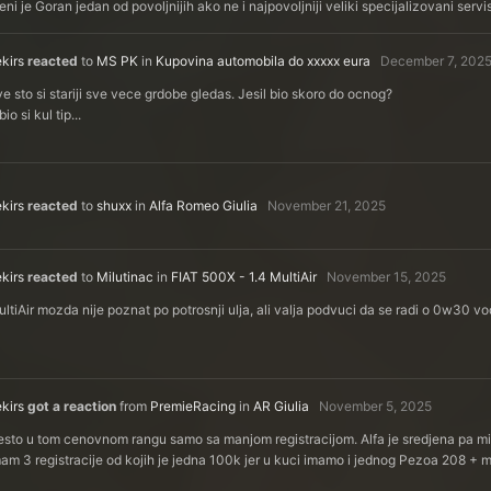
ni je Goran jedan od povoljnijih ako ne i najpovoljniji veliki specijalizovani servi
kirs
reacted
to
MS PK
in
Kupovina automobila do xxxxx eura
December 7, 202
e sto si stariji sve vece grdobe gledas. Jesil bio skoro do ocnog?
bio si kul tip...
kirs
reacted
to
shuxx
in
Alfa Romeo Giulia
November 21, 2025
kirs
reacted
to
Milutinac
in
FIAT 500X - 1.4 MultiAir
November 15, 2025
ltiAir mozda nije poznat po potrosnji ulja, ali valja podvuci da se radi o 0w30 vod
kirs
got a reaction
from
PremieRacing
in
AR Giulia
November 5, 2025
sto u tom cenovnom rangu samo sa manjom registracijom. Alfa je sredjena pa mi 
am 3 registracije od kojih je jedna 100k jer u kuci imamo i jednog Pezoa 208 +