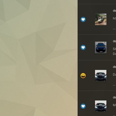
de
h
...
de
S
Du
de
Da
...
de
Ma
...