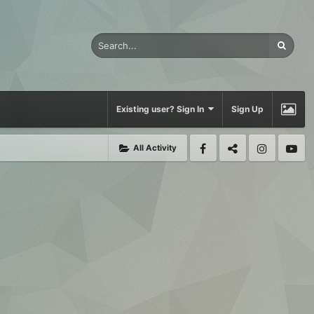
Existing user? Sign In
Sign Up
All Activity