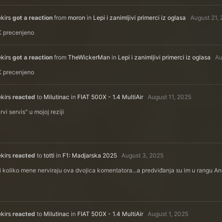
kirs
got a reaction
from
moron
in
Lepi i zanimljivi primerci iz oglasa
August 21,
K precenjeno
kirs
got a reaction
from
TheWickerMan
in
Lepi i zanimljivi primerci iz oglasa
Au
K precenjeno
kirs
reacted
to
Milutinac
in
FIAT 500X - 1.4 MultiAir
August 11, 2025
rvi servis" u mojoj reziji
kirs
reacted
to
totti
in
F1: Madjarska 2025
August 3, 2025
i koliko mene nerviraju ova dvojica komentatora...a predviđanja su im u rangu A
kirs
reacted
to
Milutinac
in
FIAT 500X - 1.4 MultiAir
August 1, 2025