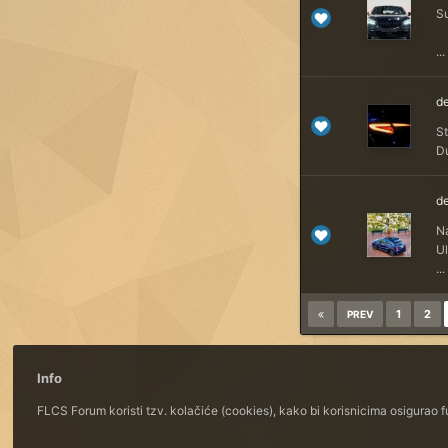
Su
...
de
S
Du
de
Na
U
...
1
2
PREV
Info
FLCS Forum koristi tzv. kolačiće (cookies), kako bi korisnicima osigurao 