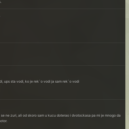
s.
5
i, ups sta vodi, ko je rek`o vodi ja sam rek`o vodi
se ne zuri, ali od skoro sam u kucu doterao i dvotockasa pa mi je mnogo da
 motor.