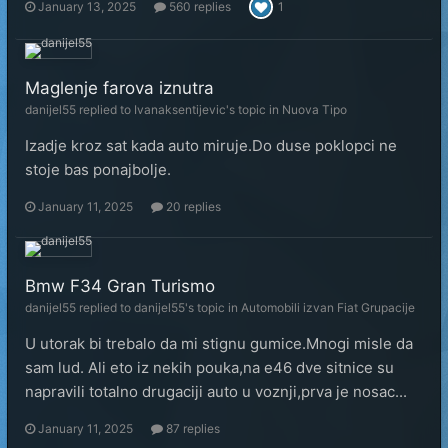
January 13, 2025
560 replies
1
Maglenje farova iznutra
danijel55
replied to
Ivanaksentijevic
's topic in
Nuova Tipo
Izadje kroz sat kada auto miruje.Do duse poklopci ne
stoje bas ponajbolje.
January 11, 2025
20 replies
Bmw F34 Gran Turismo
danijel55
replied to
danijel55
's topic in
Automobili izvan Fiat Grupacije
U utorak bi trebalo da mi stignu gumice.Mnogi misle da
sam lud. Ali eto iz nekih pouka,na e46 dve sitnice su
napravili totalno drugaciji auto u voznji,prva je nosac...
January 11, 2025
87 replies