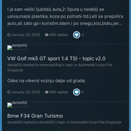
I ja sam veliki ljubitelj auta,2-3puta u nedelji se
usisa,maze plastika, koza po potrebi itd.Leti se prepolira
auto,ali zato ga i koristim.Idem i po snegu,kisi,blatu,jer...
January 26, 2025
490 replies
3
VW Golf mk5 GT sport 1.4 TSI - topic v2.0
danijel55
replied to
nemanja84bg
's topic in
Automobili izvan Fiat
Grupacije
Odes na vikend voznju dalje od grada.
January 26, 2025
490 replies
2
Bmw F34 Gran Turismo
danijel55
replied to
danijel55
's topic in
Automobili izvan Fiat Grupacije