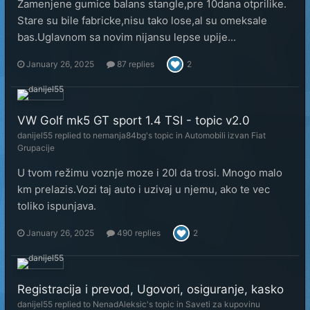
Zamenjene gumice balans stangle,pre 10dana otprilike.
Stare su bile fabricke,nisu tako lose,al su omeksale
bas.Uglavnom sa novim nijansu lepse upije...
January 26, 2025
87 replies
2
VW Golf mk5 GT sport 1.4 TSI - topic v2.0
danijel55
replied to
nemanja84bg
's topic in
Automobili izvan Fiat
Grupacije
U tvom režimu voznje moze i 20l da trosi. Mnogo malo
km prelazis.Vozi taj auto i uzivaj u njemu, ako te vec
toliko ispunjava.
January 26, 2025
490 replies
2
Registracija i prevod, Ugovori, osiguranje, kasko
danijel55
replied to
NenadAleksic
's topic in
Saveti za kupovinu