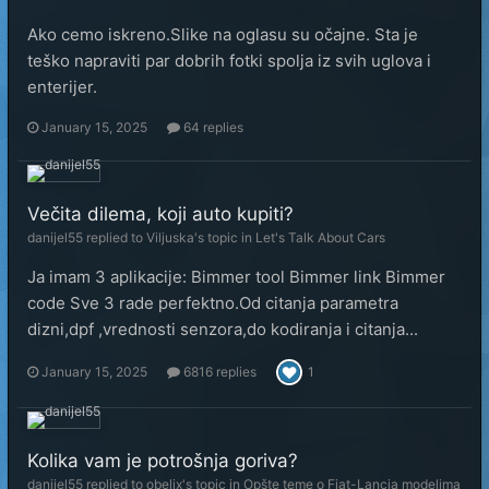
Ako cemo iskreno.Slike na oglasu su očajne. Sta je
teško napraviti par dobrih fotki spolja iz svih uglova i
enterijer.
January 15, 2025
64 replies
Večita dilema, koji auto kupiti?
danijel55
replied to
Viljuska
's topic in
Let's Talk About Cars
Ja imam 3 aplikacije: Bimmer tool Bimmer link Bimmer
code Sve 3 rade perfektno.Od citanja parametra
dizni,dpf ,vrednosti senzora,do kodiranja i citanja...
January 15, 2025
6816 replies
1
Kolika vam je potrošnja goriva?
danijel55
replied to
obelix
's topic in
Opšte teme o Fiat-Lancia modelima