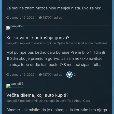
Za mol ne znam.Mozda nisu menjali nista. Evo za nis:
January 15, 2025
12707 replies
Kolika vam je potrošnja goriva?
danijel55
replied to
obelix
's topic in
Opšte teme o Fiat-Lancia modelima
Mol pumpe bas bedno daju bonuse.Pre je bilo 1l 1din ili
1l 2din ako je premium gorivo. Ja sam nekako navikao
na nis,a lepo dodje kad posle 7-8 meseci sipam full...
January 15, 2025
12707 replies
2
Večita dilema, koji auto kupiti?
danijel55
replied to
Viljuska
's topic in
Let's Talk About Cars
Bimmer link mislim da je u pitanju. Ja koristim isto njega