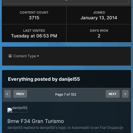
CONTENT COUNT
JOINED
3715
January 13, 2014
LAST VISITED
DAYS WON
Tuesday at 06:53 PM
2
Content Type
Everything posted by danijel55
PREV
NEXT
Page 7 of 152
Bmw F34 Gran Turismo
danijel55
replied to
danijel55
's topic in
Automobili izvan Fiat Grupacije