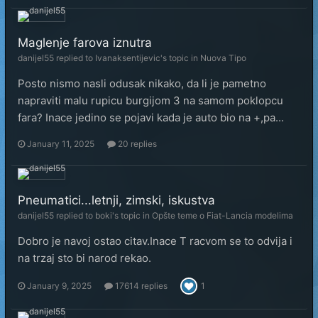
Maglenje farova iznutra
danijel55
replied to
Ivanaksentijevic
's topic in
Nuova Tipo
Posto nismo nasli odusak nikako, da li je pametno
napraviti malu rupicu burgijom 3 na samom poklopcu
fara? Inace jedino se pojavi kada je auto bio na +,pa...
January 11, 2025
20 replies
Pneumatici...letnji, zimski, iskustva
danijel55
replied to
boki
's topic in
Opšte teme o Fiat-Lancia modelima
Dobro je navoj ostao citav.Inace T racvom se to odvija i
na trzaj sto bi narod rekao.
January 9, 2025
17614 replies
1