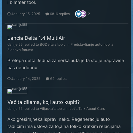
i bimmer tool.
January 15, 2025
6816 replies
2
Lancia Delta 1.4 MultiAir
danijel55
replied to
BGDelta
's topic in
Predstavljanje automobila
članova foruma
Prelepa delta.Jedina zamerka auta je ta sto je napravise
bas neudobnu.
January 14, 2025
64 replies
Večita dilema, koji auto kupiti?
danijel55
replied to
Viljuska
's topic in
Let's Talk About Cars
Ako gresim,neka ispravi neko. Regeneraciju auto
radi,cim ima uslova za to,a na toliko kratkim relacijama