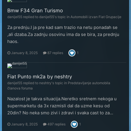
Bmw F34 Gran Turismo
danijel55
replied to
danijel55
's topic in
Automobili izvan Fiat Grupacije
Za prednju.I ja pre kad sam trazio na netu ponadah se
,ali dzaba.Za zadnju osovinu ima da se bira, za prednju
haos.
January 8, 2025
87 replies
1
Fiat Punto mk2a by neshtry
danijel55
replied to
neshtry
's topic in
Predstavljanje automobila
članova foruma
Nazalost je takva situacija.Neretko sretnem nekoga u
supermarketu da 3x razmisli dal da uzme kesu od
20din? No neka smo zivi i zdravi i svaka cast to za...
January 8, 2025
497 replies
1