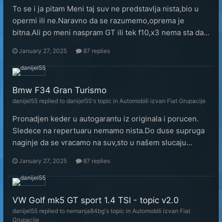
To se i ja pitam Meni taj suv ne predstavlja nista,bio u
opermi ili ne.Naravno da se razumemo,oprema je
bitna.Ali po meni naspram GT ili tek f10,x3 nema sta da...
January 27, 2025
87 replies
Bmw F34 Gran Turismo
danijel55
replied to
danijel55
's topic in
Automobili izvan Fiat Grupacije
Pronadjen keder u autogarantu iz originala i porucen.
Sledece na repertuaru nemamo nista.Do duse supruga
naginje da se vracamo na suv,sto u našem slucaju...
January 27, 2025
87 replies
VW Golf mk5 GT sport 1.4 TSI - topic v2.0
danijel55
replied to
nemanja84bg
's topic in
Automobili izvan Fiat
Grupacije