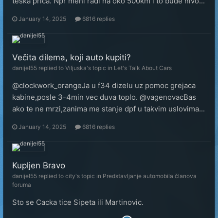
teska prica. Npr meni radi na oko 500km i to bude nivo...
January 14, 2025
6816 replies
Večita dilema, koji auto kupiti?
danijel55
replied to
Viljuska
's topic in
Let's Talk About Cars
@clockwork_orangeJa u f34 dizelu uz pomoc grejaca
kabine,posle 3-4min vec duva toplo. @vagenovacBas
ako te ne mrzi,zanima me stanje dpf u takvim uslovima...
January 14, 2025
6816 replies
Kupljen Bravo
danijel55
replied to
city
's topic in
Predstavljanje automobila članova
foruma
Sto se Cacka tice Sipeta ili Martinovic.