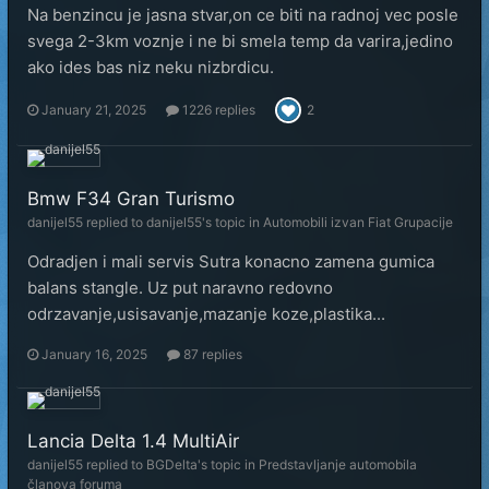
Na benzincu je jasna stvar,on ce biti na radnoj vec posle
svega 2-3km voznje i ne bi smela temp da varira,jedino
ako ides bas niz neku nizbrdicu.
January 21, 2025
1226 replies
2
Bmw F34 Gran Turismo
danijel55
replied to
danijel55
's topic in
Automobili izvan Fiat Grupacije
Odradjen i mali servis Sutra konacno zamena gumica
balans stangle. Uz put naravno redovno
odrzavanje,usisavanje,mazanje koze,plastika...
January 16, 2025
87 replies
Lancia Delta 1.4 MultiAir
danijel55
replied to
BGDelta
's topic in
Predstavljanje automobila
članova foruma