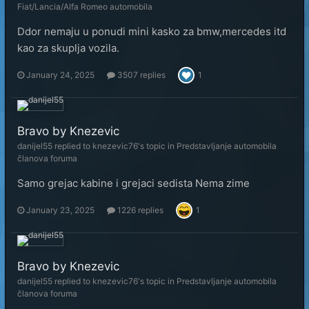
Fiat/Lancia/Alfa Romeo automobila
Ddor nemaju u ponudi mini kasko za bmw,mercedes itd
kao za skuplja vozila.
January 24, 2025
3507 replies
1
Bravo by Knezevic
danijel55
replied to
knezevic76
's topic in
Predstavljanje automobila
članova foruma
Samo grejac kabine i grejaci sedista Nema zime
January 23, 2025
1226 replies
1
Bravo by Knezevic
danijel55
replied to
knezevic76
's topic in
Predstavljanje automobila
članova foruma