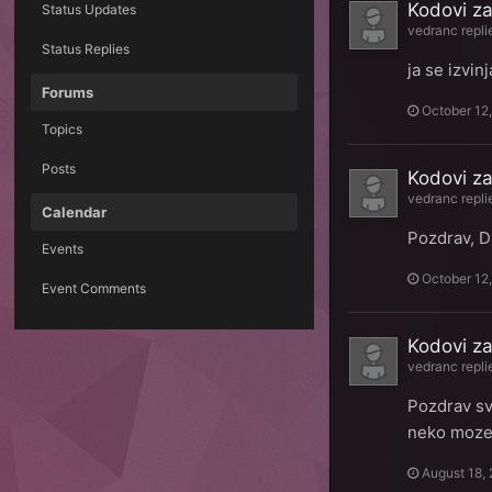
Kodovi za
Status Updates
vedranc
repli
Status Replies
ja se izvi
Forums
October 12
Topics
Posts
Kodovi za
vedranc
repli
Calendar
Pozdrav, D
Events
October 12
Event Comments
Kodovi za
vedranc
repli
Pozdrav sv
neko moze 
August 18,