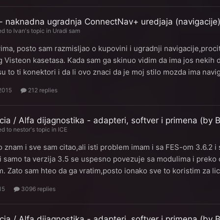
o - naknadna ugradnja ConnectNav+ uredjaja (navigacije
ed to
Ivan
's topic in
Uradi sam
ima, posto sam razmisljao o kupovini i ugradnji navigacije,proc
og Visteon kasetasa. Kada sam ga skinuo vidim da ima jos nekih d
su to ti konektori i da li ovo znaci da je moj stilo mozda ima navi
 2015
212 replies
ncia / Alfa dijagnostika - adapteri, softver i primena (by 
ed to
nestor
's topic in
ICE
o znam i sve sam citao,ali isti problem imam i sa FES-om 3.6.2 i 
i samo ta verzija 3.5 se uspesno povezuje sa modulima i preko
. Zato sam hteo da ga vratim,posto ionako sve to koristim za 
15
3096 replies
ncia / Alfa dijagnostika - adapteri, softver i primena (by 