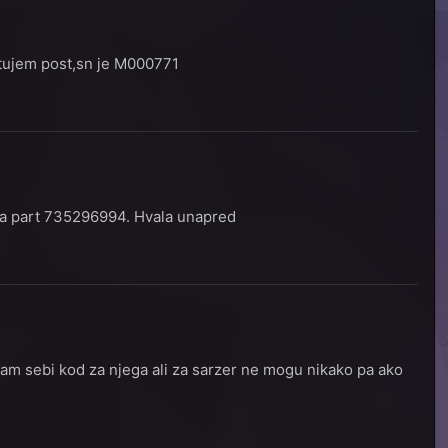
ditujem post,sn je M000771
6 a part 735296994. Hvala unapred
sam sebi kod za njega ali za sarzer ne mogu nikako pa ako