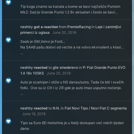
Tip koga znamo sa kanala u kome se bavi najčešće Puntom
Mk2. Sad je Grande Punto 1.2 8v aktuelan i često se bavi...
neshtry
got a reaction
from
PremieRacing
in
Lepi i zanimljivi
primerci iz oglasa
June 20, 2018
Saab je GM,Volvo je Ford...
Na SAAB pašu dolovi od vectre a na volvo ekvivalent u klasi...
...
neshtry
reacted
to
gile smederevo
in
P: Fiat Grande Punto EVO
1.4 16v 105KS
June 20, 2018
Auto je ocarinjen i stiže u NS danas/sutra. Tada će biti i svežih
fotki. Ove su iz CH i iz ZR gde je auto imao usputno noćenje.
...
neshtry
reacted
to
N.N.
in
Fiat Novi Tipo / Novi Fiat C segmenta
June 19, 2018
Tipo sa Euro 6D motorima je u Italiji dostupan već nekih tjedan
dana: