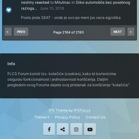
neshtry
reacted
to
Milutinac
in
Slike automobila bez posebnog
razloga...
June 15, 2018
Posto jeste SEAT - onda je ovo po meni jos veca egzotika
PREV
NEXT
Page 2164 of 2193
Info
FLCS Forum koristi tzv. kolačiće (cookies), kako bi korisnicima
osigurao funkcionalnost i jednostavnost korišćenja. Daljim
pregledom ovog Foruma dajete svoj pristanak za korišćenje "kolačića".
IPS Theme
by
IPSFocus
Theme
Privacy Policy
Contact Us