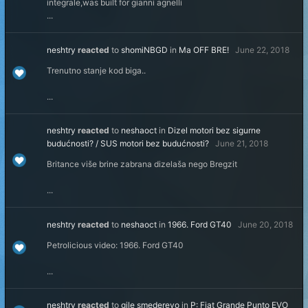
integrale,was built for gianni agnelli
...
neshtry
reacted
to
shomiNBGD
in
Ma OFF BRE!
June 22, 2018
Trenutno stanje kod biga..
...
neshtry
reacted
to
neshaoct
in
Dizel motori bez sigurne
budućnosti? / SUS motori bez budućnosti?
June 21, 2018
Britance više brine zabrana dizelaša nego Bregzit
...
neshtry
reacted
to
neshaoct
in
1966. Ford GT40
June 20, 2018
Petrolicious video: 1966. Ford GT40
...
neshtry
reacted
to
gile smederevo
in
P: Fiat Grande Punto EVO