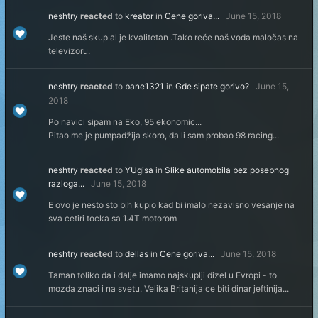
neshtry
reacted
to
kreator
in
Cene goriva...
June 15, 2018
Jeste naš skup al je kvalitetan .Tako reče naš vođa maločas na
televizoru.
neshtry
reacted
to
bane1321
in
Gde sipate gorivo?
June 15,
2018
Po navici sipam na Eko, 95 ekonomic...
Pitao me je pumpadžija skoro, da li sam probao 98 racing...
neshtry
reacted
to
YUgisa
in
Slike automobila bez posebnog
razloga...
June 15, 2018
E ovo je nesto sto bih kupio kad bi imalo nezavisno vesanje na
sva cetiri tocka sa 1.4T motorom
neshtry
reacted
to
dellas
in
Cene goriva...
June 15, 2018
Taman toliko da i dalje imamo najskuplji dizel u Evropi - to
mozda znaci i na svetu. Velika Britanija ce biti dinar jeftinija...