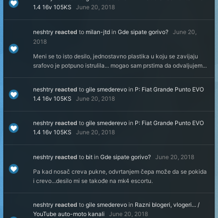
1.4 16v 105KS
June 20, 2018
neshtry
reacted
to
milan-jtd
in
Gde sipate gorivo?
June 20,
2018
Meni se to isto desilo, jednostavno plastika u koju se zavijaju
srafovo je potpuno istrulila... mogao sam prstima da odvaljujem...
neshtry
reacted
to
gile smederevo
in
P: Fiat Grande Punto EVO
1.4 16v 105KS
June 20, 2018
neshtry
reacted
to
gile smederevo
in
P: Fiat Grande Punto EVO
1.4 16v 105KS
June 20, 2018
neshtry
reacted
to
bit
in
Gde sipate gorivo?
June 20, 2018
Pa kad nosač creva pukne, odvrtanjem čepa može da se pokida
i crevo...desilo mi se takođe na mk4 escortu.
neshtry
reacted
to
gile smederevo
in
Razni blogeri, vlogeri... /
YouTube auto-moto kanali
June 20, 2018