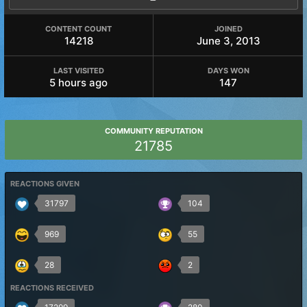
CONTENT COUNT
JOINED
14218
June 3, 2013
LAST VISITED
DAYS WON
5 hours ago
147
COMMUNITY REPUTATION
21785
REACTIONS GIVEN
31797
104
969
55
28
2
REACTIONS RECEIVED