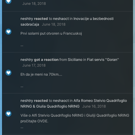
June 18, 2018
neshtry
reacted
to
neshaoct
in
Inovacije u bezbednosti
saobraćaja
June 18, 2018
Prvi solarni put otvoren u Francuskoj
...
neshtry
got a reaction
from
Siciliano
in
Fiat servis ''Goran''
June 17, 2018
Eh da je meni na 70km....
...
neshtry
reacted
to
neshaoct
in
Alfa Romeo Stelvio Quadrifoglio
NRING & Giulia Quadrifoglio NRING
June 16, 2018
Više o Alfi Stelvio Quadrifoglio NRING i Giuliji Quadrifoglio NRING
pročitajte OVDE.
...