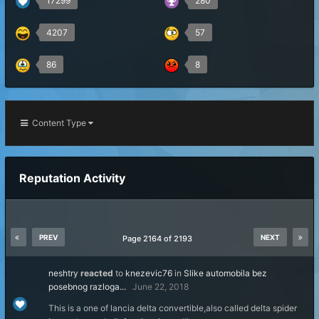
17299
280
4207
57
86
8
Content Type
Reputation Activity
PREV
NEXT
Page 2164 of 2193
neshtry
reacted
to
knezevic76
in
Slike automobila bez
posebnog razloga...
June 22, 2018
This is a one of lancia delta convertible,also called delta spider