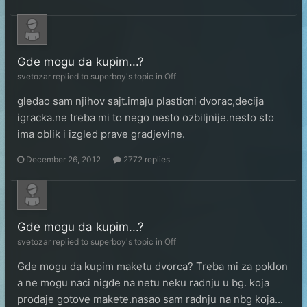
Gde mogu da kupim...?
svetozar
replied to
superboy
's topic in
Off
gledao sam njihov sajt.imaju plasticni dvorac,decija
igracka.ne treba mi to nego nesto ozbiljnije.nesto sto
ima oblik i izgled prave gradjevine.
December 26, 2012
2772 replies
Gde mogu da kupim...?
svetozar
replied to
superboy
's topic in
Off
Gde mogu da kupim maketu dvorca? Treba mi za poklon
a ne mogu naci nigde na netu neku radnju u bg. koja
prodaje gotove makete.nasao sam radnju na nbg koja...