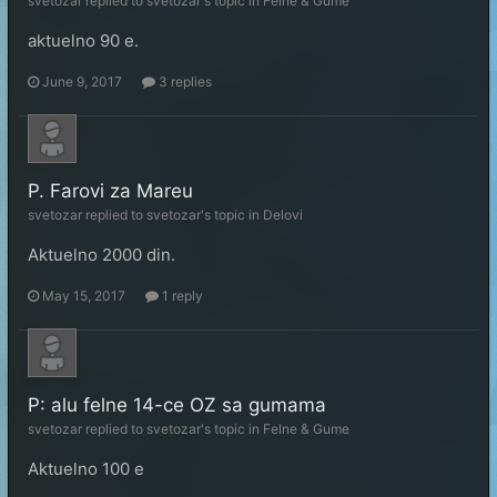
svetozar
replied to
svetozar
's topic in
Felne & Gume
aktuelno 90 e.
June 9, 2017
3 replies
P. Farovi za Mareu
svetozar
replied to
svetozar
's topic in
Delovi
Aktuelno 2000 din.
May 15, 2017
1 reply
P: alu felne 14-ce OZ sa gumama
svetozar
replied to
svetozar
's topic in
Felne & Gume
Aktuelno 100 e