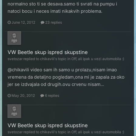
normalno sto ti se desava.samo ti svrati na pumpu i
natoci bocu i neces imati nikakvih problema.
June 12, 2012
23 replies
VW Beetle skup ispred skupstine
svetozar
replied to
chikavili
's topic in
Off, ali ipak u vezi automobila :)
@chikavili video sam ih samo u prolazu,nisam imao
vremena da detaljno pogledam,ona mi je zapala za oko
jer se izdvajala od drugih.ovu crvenu nisam...
May 20, 2012
6 replies
VW Beetle skup ispred skupstine
svetozar
replied to
chikavili
's topic in
Off, ali ipak u vezi automobila :)