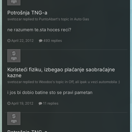
Potrošnja TNG-a
svetozar
replied to
PuntoAbart
's topic in
Auto Gas
ne razumem te.sta hoces reci?
April 22, 2012
493 replies
Koristeći fiziku, izbegao plaćanje saobraćajne
kazne
svetozar
replied to
Woodoo
's topic in
Off, ali ipak u vezi automobila :)
i jos bi dobio batine sto se pravi pametan
April 19, 2012
11 replies