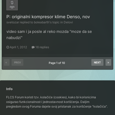
P: originalni kompresor klime Denso, nov
svetozar
replied to
boleabarth
's topic in
Delovi
video sam i ja posle al reko mozda ''moze da se
nabudzi''
April 1, 2012
16 replies
PREV
NEXT
Page 1 of 10
Info
FLCS Forum koristi tzv. kolačiće (cookies), kako bi korisnicima
osigurao funkcionalnost i jednostavnost korišćenja. Daljim
pregledom ovog Foruma dajete svoj pristanak za korišćenje "kolačića".