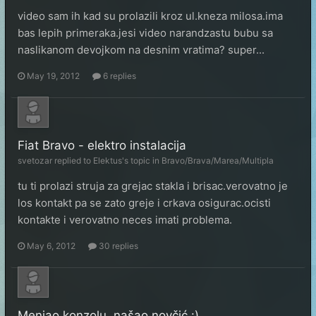
video sam ih kad su prolazili kroz ul.kneza milosa.ima
bas lepih primeraka.jesi video narandzastu bubu sa
naslikanom devojkom na desnim vratima? super...
May 19, 2012
6 replies
Fiat Bravo - elektro instalacija
svetozar
replied to
Elektus
's topic in
Bravo/Brava/Marea/Multipla
tu ti prolazi struja za grejac stakla i brisac.verovatno je
los kontakt pa se zato greje i crkava osigurac.ocisti
kontakte i verovatno neces imati problema.
May 6, 2012
30 replies
Menjao konzolu, našao novčić :)