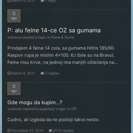
March 4, 2017
1 reply
P: alu felne 14-ce OZ sa gumama
svetozar
posted a topic in
Felne & Gume
Prodajem 4 felne 14 cola, sa gumama Hitris 185/60.
Raspon rupa je mislim 4x100. 6J (bile su na Bravu).
Felne nisu krive, na jednoj ima manjih oštećenja na...
March 4, 2017
3 replies
Gde mogu da kupim...?
svetozar
replied to
superboy
's topic in
Off
Cudno, ali izgleda da ne postoji takvo nesto.
December 27, 2012
2772 replies