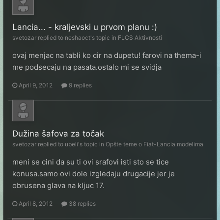
Lancia... - kraljevski u prvom planu :)
svetozar
replied to
neshaoct
's topic in
FLCS Aktivnosti
ovaj menjac na tabli ko cir na dupetu! farovi na thema-i
me podsecaju na pasata.ostalo mi se svidja
April 9, 2012
9 replies
Dužina šafova za točak
svetozar
replied to
ubeli
's topic in
Opšte teme o Fiat-Lancia modelima
meni se cini da su ti ovi srafovi isti sto se tice
konusa.samo ovi dole izgledaju drugacije jer je
obrusena glava na kljuc 17.
April 8, 2012
38 replies