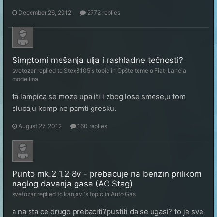
December 26, 2012
2772 replies
Simptomi mešanja ulja i rashladne tečnosti?
svetozar
replied to
Stex3105
's topic in
Opšte teme o Fiat-Lancia
modelima
ta lampica se moze upaliti i zbog lose smese,u tom
slucaju komp ne pamti gresku.
August 27, 2012
160 replies
Punto mk.2 1.2 8v - prebacuje na benzin prilikom
naglog davanja gasa (AC Stag)
svetozar
replied to
kanjavi
's topic in
Auto Gas
a na sta ce drugo prebaciti?pustiti da se ugasi? to je sve