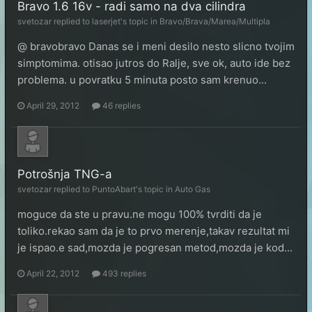
Bravo 1.6 16v - radi samo na dva cilindra
svetozar
replied to
laserjet
's topic in
Bravo/Brava/Marea/Multipla
@ bravobravo Danas se i meni desilo nesto slicno tvojim
simptomima. otisao jutros do Ralje, sve ok, auto ide bez
problema. u povratku 5 minuta posto sam krenuo...
April 29, 2012
46 replies
Potrošnja TNG-a
svetozar
replied to
PuntoAbart
's topic in
Auto Gas
moguce da ste u pravu.ne mogu 100% tvrditi da je
toliko.rekao sam da je to prvo merenje,takav rezultat mi
je ispao.e sad,mozda je pogresan metod,mozda je kod...
April 22, 2012
493 replies