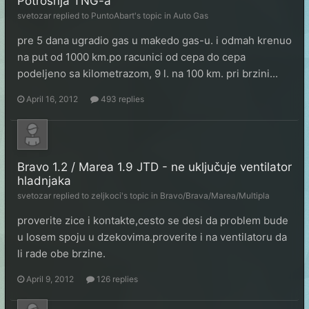
Potrošnja TNG-a
svetozar
replied to
PuntoAbart
's topic in
Auto Gas
pre 5 dana ugradio gas u makedo gas-u. i odmah krenuo
na put od 1000 km.po racunici od cepa do cepa
podeljeno sa kilometrazom, 9 l. na 100 km. pri brzini...
April 16, 2012
493 replies
Bravo 1.2 / Marea 1.9 JTD - ne uključuje ventilator
hladnjaka
svetozar
replied to
zeljkoci
's topic in
Bravo/Brava/Marea/Multipla
proverite zice i kontakte,cesto se desi da problem bude
u losem spoju u dzekovima.proverite i na ventilatoru da
li rade obe brzine.
April 9, 2012
126 replies