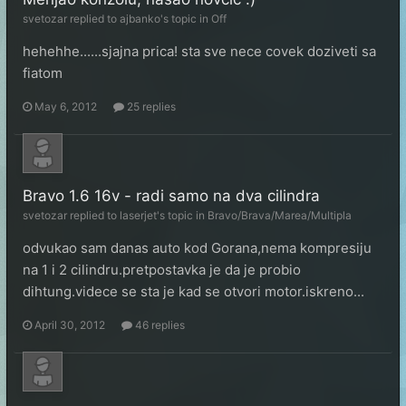
svetozar
replied to
ajbanko
's topic in
Off
hehehhe......sjajna prica! sta sve nece covek doziveti sa
fiatom
May 6, 2012
25 replies
Bravo 1.6 16v - radi samo na dva cilindra
svetozar
replied to
laserjet
's topic in
Bravo/Brava/Marea/Multipla
odvukao sam danas auto kod Gorana,nema kompresiju
na 1 i 2 cilindru.pretpostavka je da je probio
dihtung.videce se sta je kad se otvori motor.iskreno...
April 30, 2012
46 replies