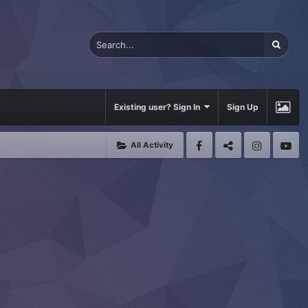
Existing user? Sign In
Sign Up
All Activity